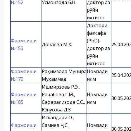
№152
Усмонзода Б.Н.
доктор аз
рӯйи
ихтисос
Доктори
фалсафа
Фармоиши
(PhD)-
Донаева М.Х.
25.04.20
№153
доктор аз
рӯйи
ихтисос
Фармоиши
Раҳимзода Мунира
Номзади
25.04.20
№170
Муҳаммад
илм
Ишмирзоев Р.Э.,
Фармоиши
Раҷабова Г.М.,
Номзади
30.05.20
№185
Сафарализода С.С.,
илм
Юнусова Д.З.
Искандари О.,
Фармоиши
Самиев Ҷ.С.,
Номзади
30.05.20