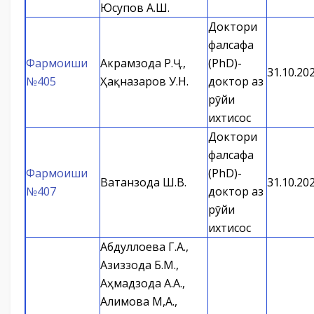
Юсупов А.Ш.
Доктори
фалсафа
Фармоиши
Акрамзода Р.Ҷ.,
(PhD)-
31.10.20
№405
Ҳақназаров У.Н.
доктор аз
рӯйи
ихтисос
Доктори
фалсафа
Фармоиши
(PhD)-
Ватанзода Ш.В.
31.10.20
№407
доктор аз
рӯйи
ихтисос
Абдуллоева Г.А.,
Азиззода Б.М.,
Аҳмадзода А.А.,
Алимова М,А.,