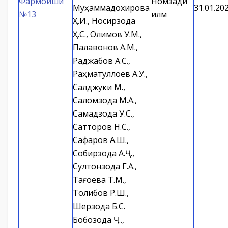
Фармоиши
Номзади
Муҳаммадохирова
31.01.20
№13
илм
Ҳ.И., Носирзода
Ҳ.С., Олимов У.М.,
Палавонов А.М.,
Раджабов А.С.,
Раҳматуллоев А.У.,
Салджуки М.,
Саломзода М.А.,
Самадзода У.С.,
Сатторов Н.С.,
Сафаров А.Ш.,
Собирзода А.Ҷ.,
Султонзода Г.А.,
Тағоева Т.М.,
Толибов Р.Ш.,
Шерзода Б.С.
Бобозода Ҷ.Қ.,