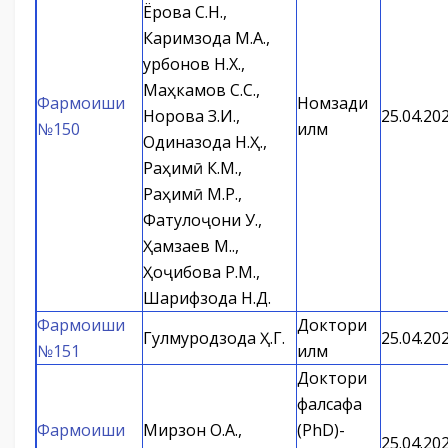
Ёрова С.Н.,
Каримзода М.А.,
Қурбонов Н.Х.,
Маҳкамов С.С.,
Фармоиши
Номзади
Норова З.И.,
25.04.20
№150
илм
Одиназода Н.Ҳ.,
Раҳимӣ К.М.,
Раҳимӣ М.Р.,
Фатулоҷони У.,
Ҳамзаев М.Қ.,
Ҳоҷибова Р.М.,
Шарифзода Н.Д.
Фармоиши
Доктори
Гулмуродзода Ҳ.Г.
25.04.20
№151
илм
Доктори
фалсафа
Фармоиши
Мирзон О.А.,
(PhD)-
25.04.20