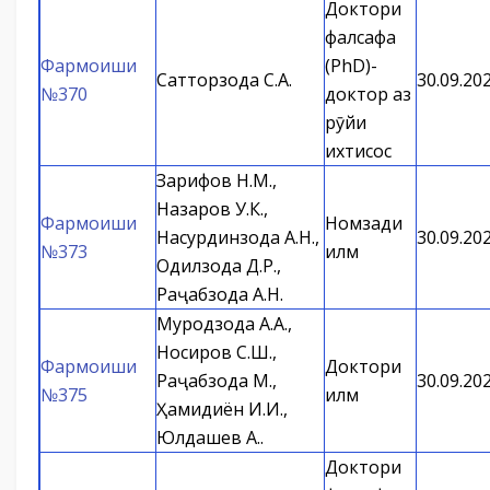
Доктори
фалсафа
Фармоиши
(PhD)-
Сатторзода С.А.
30.09.20
№370
доктор аз
рӯйи
ихтисос
Зарифов Н.М.,
Назаров У.К.,
Фармоиши
Номзади
Насурдинзода А.Н.,
30.09.20
№373
илм
Одилзода Д.Р.,
Раҷабзода А.Н.
Муродзода А.А.,
Носиров С.Ш.,
Фармоиши
Доктори
Раҷабзода М.,
30.09.20
№375
илм
Ҳамидиён И.И.,
Юлдашев А.Қ.
Доктори