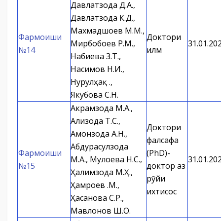
Давлатзода Д.А.,
Давлатзода К.Д.,
Махмадшоев М.М.,
Фармоиши
Доктори
Мирбобоев Р.М.,
31.01.20
№14
илм
Набиева З.Т.,
Насимов Н.И.,
Нурулҳақ Қ.,
Якубова С.Н.
Акрамзода М.А.,
Ализода Т.С.,
Доктори
Амонзода А.Н.,
фалсафа
Абдурасулзода
Фармоиши
(PhD)-
М.А., Мулоева Н.С.,
31.01.20
№15
доктор аз
Ҳалимзода М.Ҳ.,
рӯйи
Ҳамроев Қ.М.,
ихтисос
Ҳасанова С.Р.,
Мавлонов Ш.О.