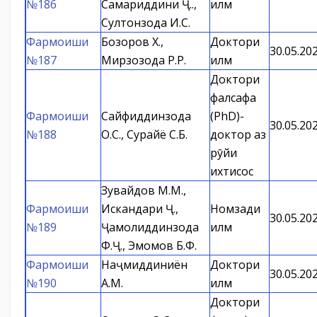
№186
Самариддини Ҷ.Қ.,
илм
Султонзода И.С.
Фармоиши
Бозоров Х.,
Доктори
30.05.20
№187
Мирзозода Р.Р.
илм
Доктори
фалсафа
Фармоиши
Сайфиддинзода
(PhD)-
30.05.20
№188
О.С., Сурайё С.Б.
доктор аз
рӯйи
ихтисос
Зувайдов М.М.,
Фармоиши
Искандари Ҷ.,
Номзади
30.05.20
№189
Ҷамолиддинзода
илм
Ф.Ҷ., Эмомов Б.Ф.
Фармоиши
Наҷмиддиниён
Доктори
30.05.20
№190
А.М.
илм
Доктори