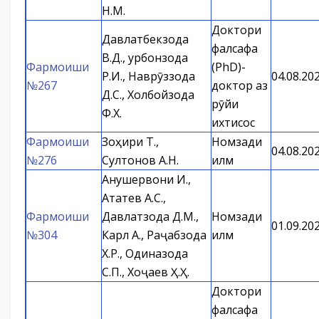
Н.М.
Доктори
Давлатбекзода
фалсафа
В.Д., Қурбонзода
Фармоиши
(PhD)-
Р.И., Наврӯззода
04.08.20
№267
доктор аз
Д.С., Холбойзода
рӯйи
Ф.Х.
ихтисос
Фармоиши
Зоҳири Т.,
Номзади
04.08.20
№276
Султонов А.Н.
илм
Анушервони И.,
Ататев А.С.,
Фармоиши
Давлатзода Д.М.,
Номзади
01.09.20
№304
Карл А., Раҷабзода
илм
Х.Р., Одиназода
С.П., Хоҷаев Ҳ.Ҳ.
Доктори
фалсафа