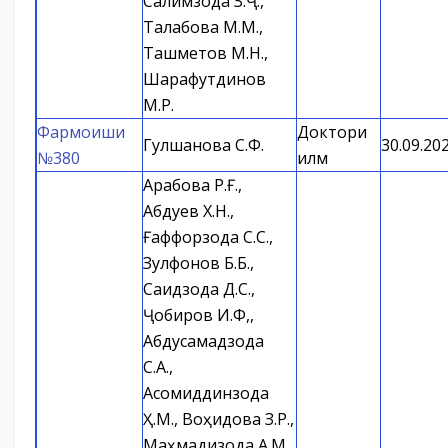
Салимзода З.Ҷ.,
Талабова М.М.,
Ташметов М.Н.,
Шарафутдинов
М.Р.
Фармоиши
Доктори
Гулшанова С.Ф.
30.09.20
№380
илм
Арабова Р.Ғ.,
Абдуев Х.Н.,
Ғаффорзода С.С.,
Зулфонов Б.Б.,
Саидзода Д.С.,
Ҷобиров И.Ф,,
Абдусамадзода
С.А.,
Асомиддинзода
Ҳ.М., Воҳидова З.Р.,
Маҳмадизода А.М.,