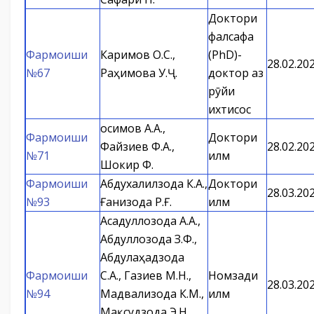
Доктори
фалсафа
Фармоиши
Каримов О.С.,
(PhD)-
28.02.20
№67
Раҳимова У.Ҷ.
доктор аз
рӯйи
ихтисос
Қосимов А.А.,
Фармоиши
Доктори
Файзиев Ф.А.,
28.02.20
№71
илм
Шокир Ф.
Фармоиши
Абдухалилзода К.А.,
Доктори
28.03.20
№93
Ғанизода Р.Ғ.
илм
Асадуллозода А.А.,
Абдуллозода З.Ф.,
Абдулаҳадзода
Фармоиши
С.А., Газиев М.Н.,
Номзади
28.03.20
№94
Мадвализода К.М.,
илм
Мақсудзода Э.Н.,