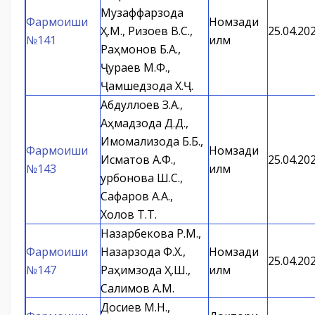
Музаффарзода
Фармоиши
Номзади
Ҳ.М., Ризоев В.С.,
25.04.20
№141
илм
Раҳмонов Б.А.,
Ҷураев М.Ф.,
Ҷамшедзода Х.Ҷ.
Абдуллоев З.А.,
Аҳмадзода Д.Д.,
Имомализода Б.Б.,
Фармоиши
Номзади
Исматов А.Ф.,
25.04.20
№143
илм
Қурбонова Ш.С.,
Сафаров А.А.,
Холов Т.Т.
Назарбекова Р.М.,
Фармоиши
Назарзода Ф.Х.,
Номзади
25.04.20
№147
Раҳимзода Ҳ.Ш.,
илм
Салимов А.М.
Досиев М.Н.,