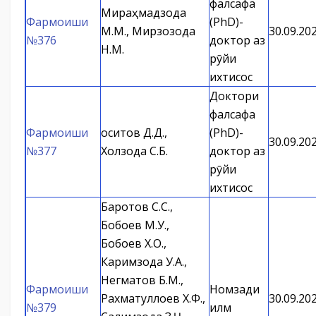
фалсафа
Мираҳмадзода
Фармоиши
(PhD)-
М.М., Мирзозода
30.09.20
№376
доктор аз
Н.М.
рӯйи
ихтисос
Доктори
фалсафа
Фармоиши
Қоситов Д.Д.,
(PhD)-
30.09.20
№377
Холзода С.Б.
доктор аз
рӯйи
ихтисос
Баротов С.С.,
Бобоев М.У.,
Бобоев Х.О.,
Каримзода У.А.,
Негматов Б.М.,
Фармоиши
Номзади
Рахматуллоев Х.Ф.,
30.09.20
№379
илм