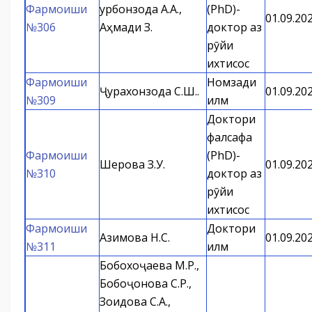
Фармоиши
Қурбонзода А.А.,
(PhD)-
01.09.20
№306
Аҳмади З.
доктор аз
рӯйи
ихтисос
Фармоиши
Номзади
Ҷурахонзода С.Ш..
01.09.20
№309
илм
Доктори
фалсафа
Фармоиши
(PhD)-
Шерова З.У.
01.09.20
№310
доктор аз
рӯйи
ихтисос
Фармоиши
Доктори
Азимова Н.С.
01.09.20
№311
илм
Бобохоҷаева М.Р.,
Бобоҷонова С.Р.,
Зоидова С.А.,