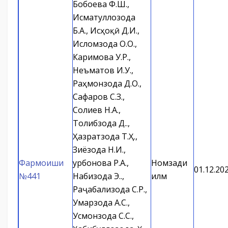
Бобоева Ф.Ш.,
Исматуллозода
Б.А., Исҳоқӣ Д.И.,
Исломзода О.О.,
Каримова У.Р.,
Неъматов И.У.,
Раҳмонзода Д.О.,
Сафаров С.З.,
Солиев Н.А.,
Толибзода Д.Қ.,
Ҳазратзода Т.Ҳ.,
Зиёзода Н.И.,
Фармоиши
Қурбонова Р.А.,
Номзади
01.12.20
№441
Набизода Э.Қ.,
илм
Раҷабализода С.Р.,
Умарзода А.С.,
Усмонзода С.С.,