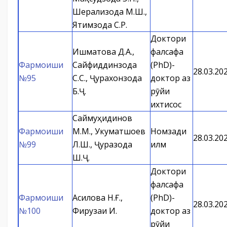
Шерализода М.Ш.,
Ятимзода С.Р.
Доктори
Ишматова Д.А.,
фалсафа
Фармоиши
Сайфиддинзода
(PhD)-
28.03.20
№95
С.С., Ҷурахонзода
доктор аз
Б.Ҷ.
рӯйи
ихтисос
Саймуҳидинов
Фармоиши
М.М., Укуматшоев
Номзади
28.03.20
№99
Л.Ш., Ҷуразода
илм
Ш.Ҷ.
Доктори
фалсафа
Фармоиши
Асилова Н.Ғ.,
(PhD)-
28.03.20
№100
Фирузаи И.
доктор аз
рӯйи