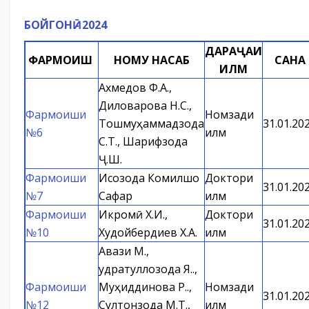
БОЙГОНӢ - 2024
ДАРАҶАИ
ФАРМОИШ
НОМУ НАСАБ
САНА
ИЛМӢ
Ахмедов Ф.А.,
Диловарова Н.С.,
Фармоиши
Номзади
Тошмуҳаммадзода
31.01.20
№6
илм
С.Т., Шарифзода
Ҷ.Ш.
Фармоиши
Исозода Комилшо
Доктори
31.01.20
№7
Сафар
илм
Фармоиши
Икромӣ Х.И.,
Доктори
31.01.20
№10
Худойбердиев Х.А.
илм
Авази М.,
Қудратуллозода Я.Қ.,
Фармоиши
Муҳиддинова Р.Қ.,
Номзади
31.01.20
№12
Султонзода М.Т.,
илм