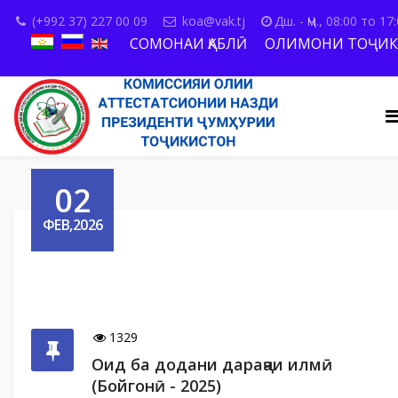
(+992 37) 227 00 09
koa@vak.tj
Дш. - Ҷм., 08:00 то 17
СОМОНАИ ҚАБЛӢ
ОЛИМОНИ ТОҶИК
02
ФЕВ,2026
1329
Оид ба додани дараҷаи илмӣ
(Бойгонӣ - 2025)