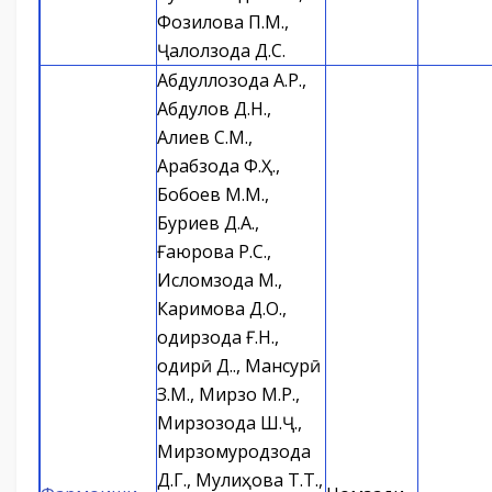
Фозилова П.М.,
Ҷалолзода Д.С.
Абдуллозода А.Р.,
Абдулов Д.Н.,
Алиев С.М.,
Арабзода Ф.Ҳ.,
Бобоев М.М.,
Буриев Д.А.,
Ғаюрова Р.С.,
Исломзода М.,
Каримова Д.О.,
Қодирзода Ғ.Н.,
Қодирӣ Д.Қ., Мансурӣ
З.М., Мирзо М.Р.,
Мирзозода Ш.Ҷ.,
Мирзомуродзода
Д.Г., Мулиҳова Т.Т.,