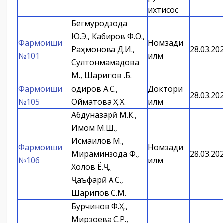
ихтисос
Бегмуродзода
Ю.Э., Кабиров Ф.О.,
Фармоиши
Номзади
Раҳмонова Д.И.,
28.03.20
№101
илм
Султонмамадова
М., Шарипов Қ.Б.
Фармоиши
Қодиров А.С.,
Доктори
28.03.20
№105
Ойматова Ҳ.Х.
илм
Абдуназарӣ М.К.,
Имом М.Ш.,
Исмаилов М.,
Фармоиши
Номзади
Мираминзода Ф.,
28.03.20
№106
илм
Холов Ё.Ҷ.,
Ҷаъфарӣ А.С.,
Шарипов С.М.
Бурчинов Ф.Ҳ.,
Мирзоева С.Р.,