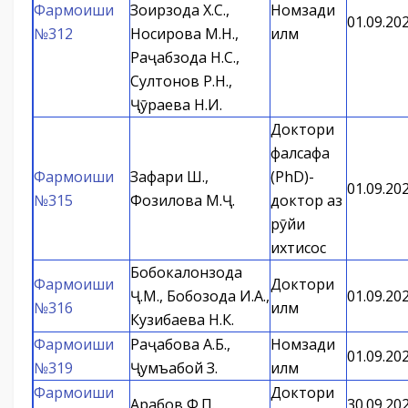
Фармоиши
Зоирзода Х.С.,
Номзади
01.09.20
№312
Носирова М.Н.,
илм
Раҷабзода Н.С.,
Султонов Р.Н.,
Ҷӯраева Н.И.
Доктори
фалсафа
Фармоиши
Зафари Ш.,
(PhD)-
01.09.20
№315
Фозилова М.Ҷ.
доктор аз
рӯйи
ихтисос
Бобокалонзода
Фармоиши
Доктори
Ҷ.М., Бобозода И.А.,
01.09.20
№316
илм
Кузибаева Н.К.
Фармоиши
Раҷабова А.Б.,
Номзади
01.09.20
№319
Ҷумъабой З.
илм
Фармоиши
Доктори
Арабов Ф.П.
30.09.20