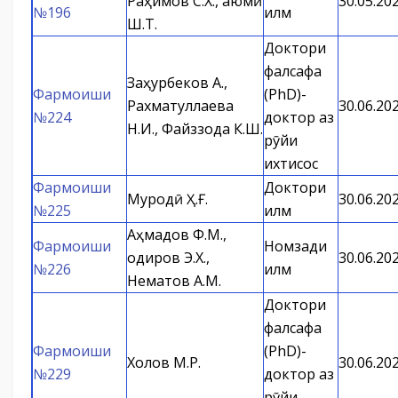
Раҳимов С.Х., Қаюмӣ
30.05.20
№196
илм
Ш.Т.
Доктори
фалсафа
Заҳурбеков А.,
Фармоиши
(PhD)-
Рахматуллаева
30.06.20
№224
доктор аз
Н.И., Файззода К.Ш.
рӯйи
ихтисос
Фармоиши
Доктори
Муродӣ Ҳ.Ғ.
30.06.20
№225
илм
Аҳмадов Ф.М.,
Фармоиши
Номзади
Қодиров Э.Х.,
30.06.20
№226
илм
Нематов А.М.
Доктори
фалсафа
Фармоиши
(PhD)-
Холов М.Р.
30.06.20
№229
доктор аз
рӯйи