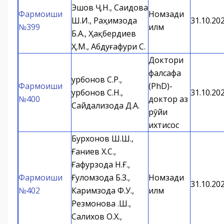
Эшов Ҷ.Н., Саидова
Фармоиши
Номзади
Ш.И., Раҳимзода
31.10.20
№399
илм
Б.А., Ҳақбердиев
Ҳ.М., Абдуғафури С.
Доктори
фалсафа
Қурбонов С.Р.,
Фармоиши
(PhD)-
Қурбонов С.Н.,
31.10.20
№400
доктор аз
Сайдализода Д.А.
рӯйи
ихтисос
Бурхонов Ш.Ш.,
Ғаниев Х.С.,
Ғафурзода Н.Ғ.,
Фармоиши
Ғуломзода Б.З.,
Номзади
31.10.20
№402
Каримзода Ф.У.,
илм
Резмонова Қ.Ш.,
Салихов О.Х.,