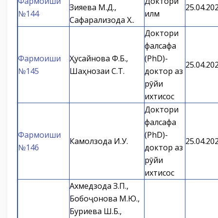
Фармоиши
Доктори
Зияева М.Д.,
25.04.20
№144
илм
Сафарализода Х.Қ.
Доктори
фалсафа
Фармоиши
Ҳусайнова Ф.Б.,
(PhD)-
25.04.20
№145
Шаҳнозаи С.Т.
доктор аз
рӯйи
ихтисос
Доктори
фалсафа
Фармоиши
(PhD)-
Камолзода И.У.
25.04.20
№146
доктор аз
рӯйи
ихтисос
Ахмедзода З.П.,
Бобоҷонова М.Ю.,
Буриева Ш.Б.,