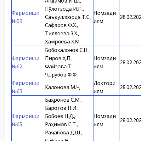
Андамов И.Ш.,
Пӯлотзода И.П.,
Фармоиши
Номзади
Саъдуллозода Т.С.,
28.02.20
№59
илм
Сафаров Ф.Х.,
Тиллоева З.Х.,
Ҳамроева Х.М.
Бобокалонов С.Н.,
Фармоиши
Пиров Ҳ.П.,
Номзади
28.02.20
№62
Файзова Т.,
илм
Ҷорубов Ф.Ф.
Фармоиши
Доктори
Калонова М.Ҷ.
28.02.20
№63
илм
Баҳронов С.М.,
Баротов Н.И.,
Фармоиши
Бобоев Н.Д.,
Номзади
28.02.20
№65
Раҳимов С.Т.,
илм
Раҷабова Д.Ш.,
Сафари Н.