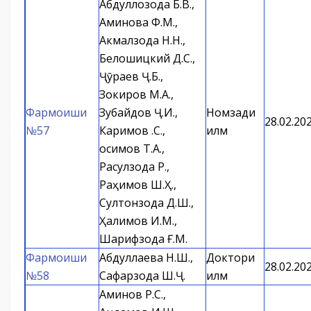
Абдуллозода Б.В.,
Аминова Ф.М.,
Акмалзода Н.Н.,
Белошицкий Д.С.,
Ҷӯраев Ҷ.Б.,
Зокиров М.А.,
Фармоиши
Зубайдов Ҷ.И.,
Номзади
28.02.20
№57
Каримов Қ.С.,
илм
Қосимов Т.А.,
Расулзода Р.,
Раҳимов Ш.Ҳ.,
Султонзода Д.Ш.,
Ҳалимов И.М.,
Шарифзода Ғ.М.
Фармоиши
Абдуллаева Н.Ш.,
Доктори
28.02.20
№58
Сафарзода Ш.Ҷ.
илм
Аминов Р.С.,