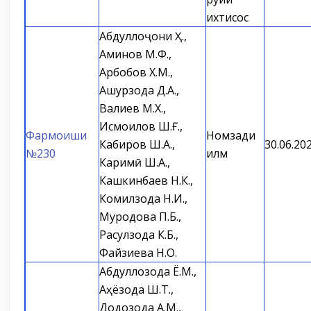
ихтисос
Абдуллоҷони Ҳ.,
Аминов М.Ф.,
Арбобов Х.М.,
Ашурзода Д.А.,
Валиев М.Х.,
Исмоилов Ш.Ғ.,
Фармоиши
Номзади
Кабиров Ш.А.,
30.06.20
№230
илм
Каримӣ Ш.А.,
Кашкинбаев Н.К.,
Комилзода Н.И.,
Муродова П.Б.,
Расулзода К.Б.,
Файзиева Н.О.
Абдуллозода Ё.М.,
Аҳёзода Ш.Т.,
Додозода А.М.,