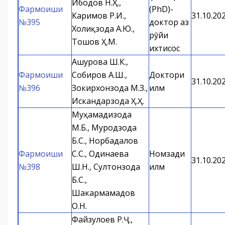
Ибодов Н.Ҳ.,
Фармоиши
(PhD)-
Каримов Р.И.,
31.10.20
№395
доктор аз
Холиқзода А.Ю.,
рӯйи
Тошов Ҳ.М.
ихтисос
Ашурова Ш.К.,
Фармоиши
Собиров А.Ш.,
Доктори
31.10.20
№396
Зокирхонзода М.З.,
илм
Искандарзода Ҳ.Ҳ.
Муҳамадизода
М.Б., Муродзода
Б.С., Норбадалов
Фармоиши
С.С., Одинаева
Номзади
31.10.20
№398
Ш.Н., Султонзода
илм
Б.С.,
Шакармамадов
О.Н.
Файзулоев Р.Ҷ.,