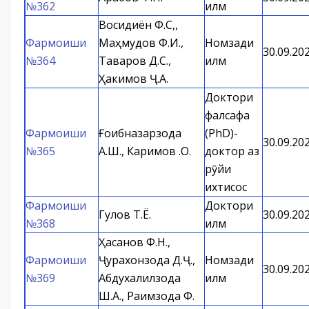
№362
илм
Восидиён Ф.С,,
Фармоиши
Маҳмудов Ф.И.,
Номзади
30.09.20
№364
Таваров Д.С.,
илм
Ҳакимов Ҷ.А.
Доктори
фалсафа
Фармоиши
Ғоибназарзода
(PhD)-
30.09.20
№365
А.Ш., Каримов Қ.О.
доктор аз
рӯйи
ихтисос
Фармоиши
Доктори
Гулов Т.Ё.
30.09.20
№368
илм
Ҳасанов Ф.Н.,
Фармоиши
Ҷурахонзода Д.Ҷ.,
Номзади
30.09.20
№369
Абдухалилзода
илм
Ш.А., Раимзода Ф.