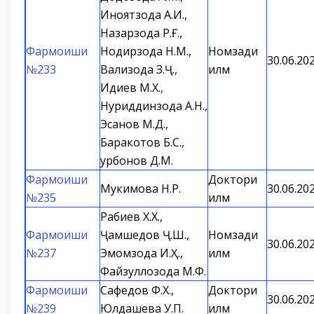
Иноятзода А.И.,
Назарзода Р.Ғ.,
Фармоиши
Нодирзода Н.М.,
Номзади
30.06.20
№233
Вализода З.Ҷ.,
илм
Идиев М.Х.,
Нуриддинзода А.Н.,
Эсанов М.Д.,
Баракотов Б.С.,
Қурбонов Д.М.
Фармоиши
Доктори
Мукимова Н.Р.
30.06.20
№235
илм
Рабиев Х.Х.,
Фармоиши
Ҷамшедов Ҷ.Ш.,
Номзади
30.06.20
№237
Эмомзода И.Ҳ.,
илм
Файзуллозода М.Ф.
Фармоиши
Сафедов Ф.Х.,
Доктори
30.06.20
№239
Юлдашева У.П.
илм