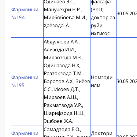
Одинаев Э.С.,
фалсафа
Фармоиши
Манучеҳри Н.Р.,
(PhD)-
30.05.20
№194
Мирбобоева М.И.,
доктор аз
Ҳаёзода Қ.А.
рӯйи
ихтисос
Абдуллоев А.А.,
Ализода И.И.,
Мирзозода М.З.,
Одиназода Н.Ҳ.,
Раззоқзода Т.М.,
Фармоиши
Номзади
Баротов А.Х., Зиёев
30.05.20
№195
илм
С.С., Исоев Д.Т.,
Мирзоев А.Ш.,
Раҳматзода У.Р.,
Шарифзода Н.Ш.,
Эшбоев Ж.А.
Самадзода Б.О.,
Фармоиши
Доктори