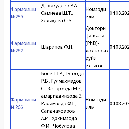
Додихудоев Р.А.,
Фармоиши
Номзади
Самиева Ш.Т.,
04.08.20
№259
илм
Холиқова О.У.
Доктори
фалсафа
Фармоиши
(PhD)-
Шарипов Ф.Н.
04.08.20
№262
доктор аз
рӯйи
ихтисос
Боев Ш.Р., Гулзода
Р.Б., Гулмаҳмадов
С., Зафарзода М.З.,
Қамариддинзода З.Қ,,
Фармоиши
Номзади
Раҳимзода Ф.Г.,
04.08.20
№266
илм
Саидҷаҳфаров
А.И., Ҳакимзода
Ф.И., Чобулова