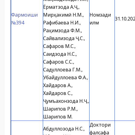
Ёрматзода А.Ҷ.,
Фармоиши
Мирҳакимӣ Н.М.,
Номзади
31.10.20
№394
Рафибаева Н.И.,
илм
Раҳимзода Ф.М.,
Сайвализода Ҷ.С.,
Сафаров М.С.,
Саидзода Н.С.,
Сафаров С.С.,
Садуллоева Г.М.,
Убайдуллоева Ф.А.,
Хайдаров А.,
Хайдаров С.,
Ҷумъахонзода Н.Ҷ.,
Шарипов Р.М.,
Шарипов М.
Доктори
Абдуллозода Н.С.,
фалсафа