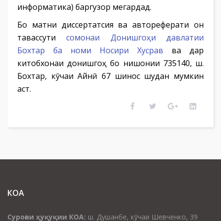
информатика) баргузор мегардад.
Бо матни диссертатсия ва автореферати он
тавассути
сомонаи Донишгоҳи давлатии
Бохтар ба номи Носири Хусрав
ва дар
китобхонаи донишгоҳ бо нишонии 735140, ш.
Бохтар, кӯчаи Айнӣ 67 шинос шудан мумкин
аст.
КОА
Суроғаи ҳуқуқии КОА:
ш. Душанбе, кӯчаи Шевченко, 39