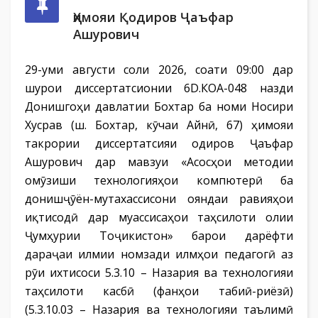
Ҳимояи Қодиров Ҷаъфар
Ашурович
29-уми августи соли 2026, соати 09:00 дар
шурои диссертатсионии 6D.КОА-048 назди
Донишгоҳи давлатии Бохтар ба номи Носири
Хусрав (ш. Бохтар, кӯчаи Айнӣ, 67) ҳимояи
такрории диссертатсияи Қодиров Ҷаъфар
Ашурович дар мавзуи «Асосҳои методии
омӯзиши технологияҳои компютерӣ ба
донишҷӯён-мутахассисони ояндаи равияҳои
иқтисодӣ дар муассисаҳои таҳсилоти олии
Ҷумҳурии Тоҷикистон» барои дарёфти
дараҷаи илмии номзади илмҳои педагогӣ аз
рӯи ихтисоси 5.3.10 – Назария ва технологияи
таҳсилоти касбӣ (фанҳои табиӣ-риёзӣ)
(5.3.10.03 – Назария ва технологияи таълимӣ