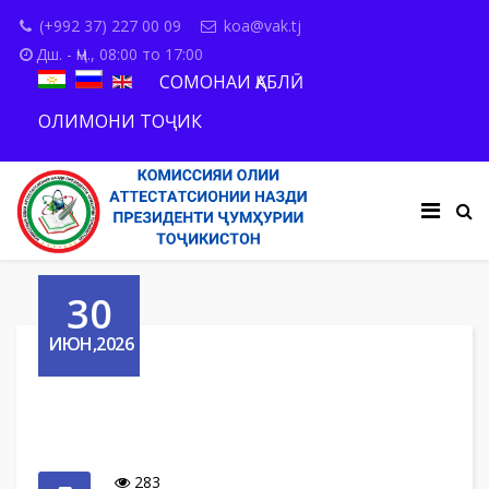
(+992 37) 227 00 09
koa@vak.tj
Дш. - Ҷм., 08:00 то 17:00
СОМОНАИ ҚАБЛӢ
ОЛИМОНИ ТОҶИК
30
ИЮН,2026
283