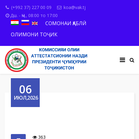
(+992 37) 227 00 09
koa@vak.tj
Дш. - Ҷм., 08:00 то 17:00
СОМОНАИ ҚАБЛӢ
ОЛИМОНИ ТОҶИК
06
ИЮЛ,2026
363