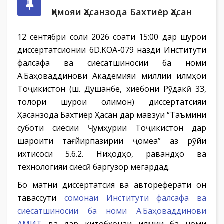
Ҳимояи Ҳасанзода Бахтиёр Ҳасан
12 сентябри соли 2026 соати 15:00 дар шурои
диссертатсионии 6D.KOA-079 назди Институти
фалсафа ва сиёсатшиносии ба номи
А.Баҳоваддинови Академияи миллии илмҳои
Тоҷикистон (ш. Душанбе, хиёбони Рӯдакӣ 33,
толори шурои олимон) диссертатсияи
Ҳасанзода Бахтиёр Ҳасан дар мавзуи “Таъмини
суботи сиёсии Ҷумҳурии Тоҷикистон дар
шароити тағйирпазирии ҷомеа” аз рӯйи
ихтисоси 5.6.2. Ниҳодҳо, равандҳо ва
технологияи сиёсӣ баргузор мегардад.
Бо матни диссертатсия ва автореферати он
тавассути
сомонаи Институти фалсафа ва
сиёсатшиносии ба номи А.Баҳоваддинови