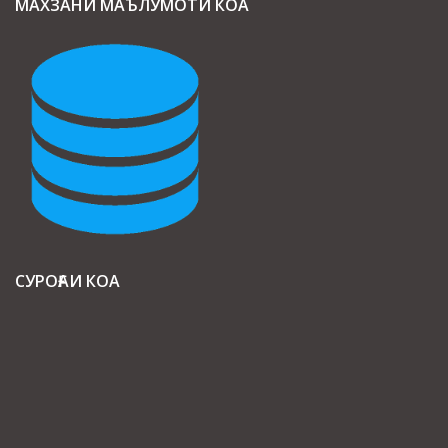
МАХЗАНИ МАЪЛУМОТИ КОА
СУРОҒАИ КОА