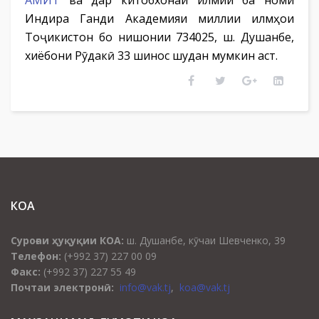
АМИТ
ва дар китобхонаи илмии ба номи
Индира Ганди Академияи миллии илмҳои
Тоҷикистон бо нишонии 734025, ш. Душанбе,
хиёбони Рӯдакӣ 33 шинос шудан мумкин аст.
КОА
Суроғаи ҳуқуқии КОА:
ш. Душанбе, кӯчаи Шевченко, 39
Телефон:
(+992 37) 227 00 09
Факс:
(+992 37) 227 55 49
Почтаи электронӣ:
info@vak.tj
,
koa@vak.tj