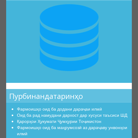
Барои унвонҷӯёни дараҷаҳои илмӣ
Барои довталабони унвонҳои илмӣ
Саволҳои маъмул
Навгонӣ
Маълумоти умумӣ
Эълонҳо оид ба ҳимояи диссертатсияҳо
Тамос
Суроғаи КОА
Қабули эълони ҳимоя
Нархнома
Пурбинандатаринҳо
СОМОНАИ НАВ
Фармоишҳо оид ба додани дараҷаи илмӣ
Оид ба рад намудани дархост дар хусуси таъсиси ШД
Қарорҳои Ҳукумати Ҷумҳурии Тоҷикистон
Фармоишҳо оид ба маҳрумсозӣ аз дараҷаву унвонҳои
илмӣ