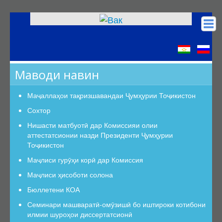
Асосӣ
КОА
Маводи навин
Низомномаҳо
Сохтор
Маҷаллаҳои тақризшавандаи Ҷумҳурии Тоҷикистон
Сохтор
Сохтор
Роҳбарият
Нишасти матбуотӣ дар Комиссияи олии
аттестатсионии назди Президенти Ҷумҳурии
Шуъбаи аттестатсионӣ
Тоҷикистон
Шуъбаҳои аттестатсионии илмӣ
Маҷлиси гурӯҳи корӣ дар Комиссия
Дастурамалҳои вазифавии кормандони шуъба
Маҷлиси ҳисоботи солона
Раёсат
Бюллетени КОА
Дастури Раёсат
Семинари машваратӣ-омӯзишӣ бо иштироки котибони
Аъзои Раёсат
илмии шуроҳои диссертатсионӣ