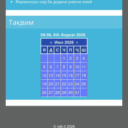
Фармоишҳо оид ба додани унвони илмӣ
Тақвим
09:06, 6th August 2026
«
Июл 2026
»
Я
Д
С
Ч
П
Ҷ
Ш
1
2
3
4
5
6
7
8
9
10
11
12
13
14
15
16
17
18
19
20
21
22
23
24
25
26
27
28
29
30
31
© vak.tj 2026