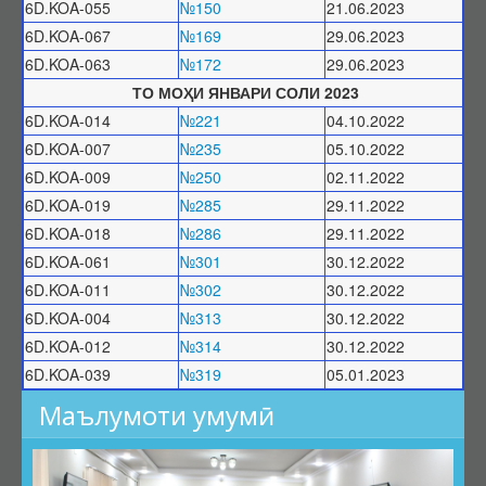
6D.KOA-055
№150
21.06.2023
Фармоишҳо дар бораи рад ва бозхонд кардани диссертатсия
6D.KOA-067
№169
29.06.2023
оид ба дарёфти дараҷаи илмӣ
6D.KOA-063
№172
29.06.2023
Санадҳои номенклатурӣ
ТО МОҲИ ЯНВАРИ СОЛИ 2023
Номенклатураи ихтисосҳои илмӣ
6D.KOA-014
№221
04.10.2022
Таснифоти PhD
6D.KOA-007
№235
05.10.2022
6D.KOA-009
№250
02.11.2022
Феҳристи мувофиқати байни таснифотҳо
6D.KOA-019
№285
29.11.2022
Унвонҳои илмӣ
6D.KOA-018
№286
29.11.2022
Тартиби додани дараҷа ва унвонҳои илмӣ
6D.KOA-061
№301
30.12.2022
Феҳристи ҳуҷҷатҳои унвони илмӣ
6D.KOA-011
№302
30.12.2022
Фармоишҳо оид ба додани унвони илмӣ
6D.KOA-004
№313
30.12.2022
6D.KOA-012
№314
30.12.2022
Рӯйхати ихтисосҳои унвонҳои илмӣ
6D.KOA-039
№319
05.01.2023
Фармоишҳо маҳрумсозии унвони илмӣ
Маълумоти умумӣ
Фармоишҳо дар бораи рад ва бозхонд кардани дархостнома оид
ба дарёфти унвони илмӣ
Нострификатсия, аттестатсияи такрорӣ