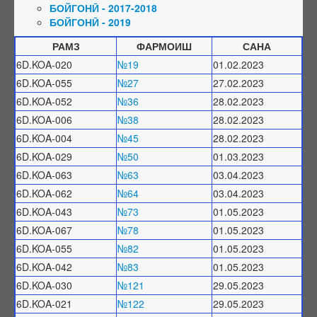
БОЙГОНӢ - 2017-2018
Ҳимояи якдаъфаина
БОЙГОНӢ - 2019
Фармоишҳо оид ба боздоштани фаъолияти ШД
РАМЗ
ФАРМОИШ
САНА
Фармоишҳо оид ба тамдиди фаъолияти ШД
6D.KOA-020
№19
01.02.2023
6D.KOA-055
№27
27.02.2023
Номгӯи ҳуҷҷатҳо оид ба тамдиди ШД
6D.KOA-052
№36
28.02.2023
Шӯроҳои экспертӣ (ШЭ)
6D.KOA-006
№38
28.02.2023
Низомнома
6D.KOA-004
№45
28.02.2023
Шӯроҳои амалкунанда
6D.KOA-029
№50
01.03.2023
Тағйирот дар ҳайати ШЭ
6D.KOA-063
№63
03.04.2023
6D.KOA-062
№64
03.04.2023
Иттилоот аз ШЭ
6D.KOA-043
№73
01.05.2023
Дараҷаҳои илмӣ
6D.KOA-067
№78
01.05.2023
Тартиби додани дараҷа ва унвонҳои илмӣ
6D.KOA-055
№82
01.05.2023
Феҳристи ҳуҷҷатҳои дараҷаи илмӣ
6D.KOA-042
№83
01.05.2023
Фармоишҳо оид ба додани дараҷаи илмӣ
6D.KOA-030
№121
29.05.2023
6D.KOA-021
Фармоишҳо оид ба маҳрумсозии дараҷаи илмӣ
№122
29.05.2023