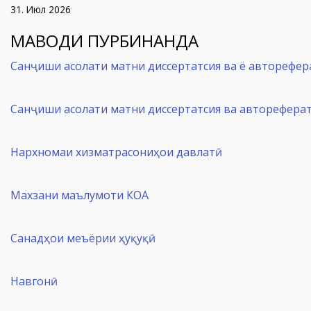
31. Июл 2026
МАВОДИ ПУРБИНАНДА
Санҷиши асолати матни диссертатсия ва ё авторефер
Санҷиши асолати матни диссертатсия ва авторефера
Нархномаи хизматрасониҳои давлатӣ
Махзани маълумоти КОА
Санадҳои меъёрии ҳуқуқӣ
Навгонӣ