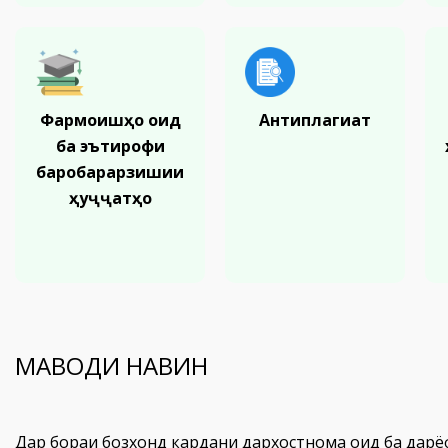
Фармоишҳо оид
Антиплагиат
ба эътирофи
баробарарзишии
ҳуҷҷатҳо
МАВОДИ НАВИН
Дар бораи бозхонд кардани дархостнома оид ба дар