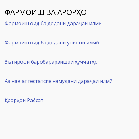
ФАРМОИШ ВА ҚАРОРҲО
Фармоиш оид ба додани дараҷаи илмӣ
Фармоиш оид ба додани унвони илмӣ
Эътирофи баробарарзишии ҳуҷҷатҳо
Аз нав аттестатсия намудани дараҷаи илмӣ
Қарорҳои Раёсат