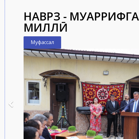
НАВРӮЗ - МУАРРИФГ
МИЛЛӢ
Муфассал