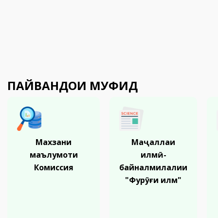
ПАЙВАНДҲОИ МУФИД
Махзани
Маҷаллаи
маълумоти
илмӣ-
Комиссия
байналмилалии
"Фурӯғи илм"