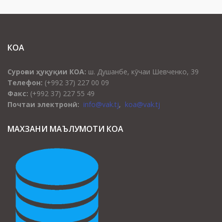
КОА
Суроғаи ҳуқуқии КОА:
ш. Душанбе, кӯчаи Шевченко, 39
Телефон:
(+992 37) 227 00 09
Факс:
(+992 37) 227 55 49
Почтаи электронӣ:
info@vak.tj
,
koa@vak.tj
МАХЗАНИ МАЪЛУМОТИ КОА