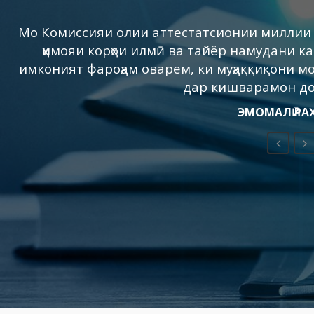
Мо Комиссияи олии аттестатсионии миллии 
ҳимояи корҳои илмӣ ва тайёр намудани к
имконият фароҳам оварем, ки муҳаққиқони мо
дар кишварамон д
ЭМОМАЛӢ Р