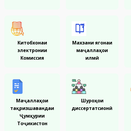
Китобхонаи
Махзани ягонаи
электронии
маҷаллаҳои
Комиссия
илмӣ
Маҷаллаҳои
Шуроҳои
тақризшавандаи
диссертатсионӣ
Ҷумҳурии
Тоҷикистон