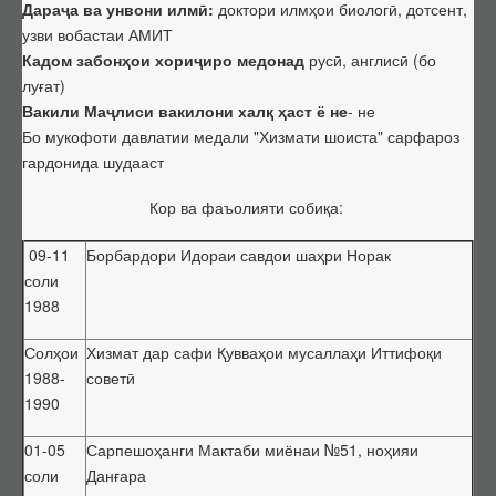
Дараҷа ва унвони илмӣ:
доктори илмҳои биологӣ,
дотсент,
Фармоишҳо дар бораи рад ва бозхонд кардани диссертатсия
узви вобастаи АМИТ
оид ба дарёфти дараҷаи илмӣ
Кадом забонҳои хориҷиро медонад
русӣ, англисӣ (бо
Санадҳои номенклатурӣ
луғат)
Вакили Маҷлиси вакилони халқ ҳаст ё не
- не
Номенклатураи ихтисосҳои илмӣ
Бо мукофоти давлатии медали "Хизмати шоиста" сарфароз
Таснифоти PhD
гардонида шудааст
Феҳристи мувофиқати байни таснифотҳо
Кор ва фаъолияти собиқа:
Унвонҳои илмӣ
Тартиби додани дараҷа ва унвонҳои илмӣ
09-11
Борбардори Идораи савдои шаҳри Норак
соли
Феҳристи ҳуҷҷатҳои унвони илмӣ
1988
Фармоишҳо оид ба додани унвони илмӣ
Солҳои
Хизмат дар сафи Қувваҳои мусаллаҳи Иттифоқи
Рӯйхати ихтисосҳои унвонҳои илмӣ
1988-
советӣ
Фармоишҳо маҳрумсозии унвони илмӣ
1990
Фармоишҳо дар бораи рад ва бозхонд кардани дархостнома оид
01-05
Сарпешоҳанги Мактаби миёнаи №51, ноҳияи
ба дарёфти унвони илмӣ
соли
Данғара
Нострификатсия, аттестатсияи такрорӣ