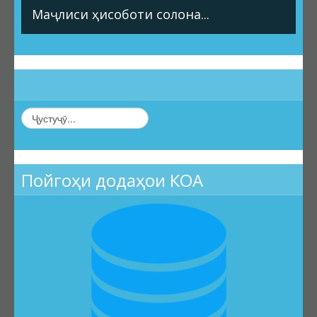
Маҷлиси ҳисоботи солона...
Пойгоҳи додаҳои КОА