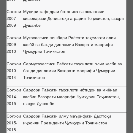
Барои унвонҷӯёни дараҷаҳои илмӣ
Барои довталабони унвонҳои илмӣ
Солҳои
Мудири кафедраи ботаника ва экологияи
2007-
кишоварзии Донишгоҳи аграрии Тоҷикистон, шаҳри
Саволҳои маъмул
2009
Душанбе
Навгонӣ
Солҳои
Мутахассиси пешбари Раёсати таҳсилоти олии
Маълумоти умумӣ
2009-
касбӣ ва баъди дипломии Вазорати маорифи
Эълонҳо оид ба ҳимояи диссертатсияҳо
2010
Ҷумҳурии Тоҷикистон
Тамос
Солҳои
Сармутахассиси Раёсати таҳсилоти олии касбӣ ва
Суроғаи КОА
2010-
баъди дипломии Вазорати маорифи Ҷумҳурии
Қабули эълони ҳимоя
2014
Тоҷикистон
Нархнома
Солҳои
Сардори Раёсати таҳсилоти ибтидоӣ ва миёнаи
СОМОНАИ НАВ
2014-
касбии Вазорати маорифи Ҷумҳурии Тоҷикистон,
2015
шаҳри Душанбе
Солҳои
Сардори Раёсати илму маърифати Дастгоҳи
2015-
иҷроияи Президенти Ҷумҳурии Тоҷикистон
2018