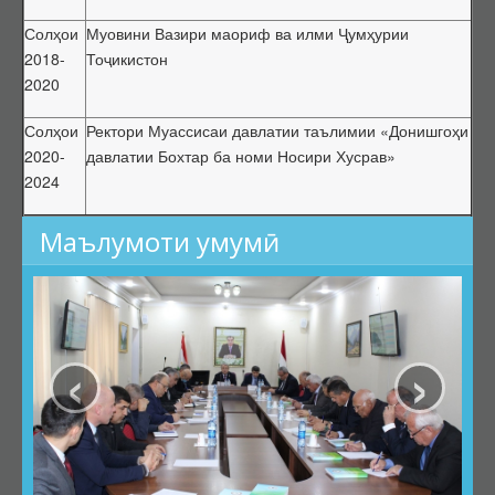
Солҳои
Муовини Вазири маориф ва илми Ҷумҳурии
2018-
Тоҷикистон
2020
Солҳои
Ректори Муассисаи давлатии таълимии «Донишгоҳи
2020-
давлатии Бохтар ба номи Носири Хусрав»
2024
Маълумоти умумӣ
‹
›