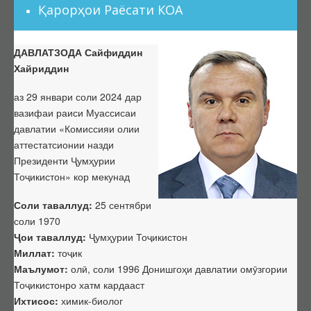
Қарорҳои Раёсати КОА
Ҳимояи якдаъфаина
Фармоишҳо оид ба боздоштани фаъолияти ШД
ДАВЛАТЗОДА Сайфиддин
Фармоишҳо оид ба тамдиди фаъолияти ШД
Хайриддин
Номгӯи ҳуҷҷатҳо оид ба тамдиди ШД
аз 29 январи соли 2024 дар
Шӯроҳои экспертӣ (ШЭ)
вазифаи раиси Муассисаи
Низомнома
давлатии «Комиссияи олии
аттестатсионии назди
Шӯроҳои амалкунанда
Президенти Ҷумҳурии
Тағйирот дар ҳайати ШЭ
Тоҷикистон» кор мекунад
Иттилоот аз ШЭ
Соли таваллуд:
25 сентябри
Дараҷаҳои илмӣ
соли 1970
Тартиби додани дараҷа ва унвонҳои илмӣ
Ҷои таваллуд:
Ҷумҳурии Тоҷикистон
Миллат:
тоҷик
Феҳристи ҳуҷҷатҳои дараҷаи илмӣ
Маълумот:
олӣ, соли 1996 Донишгоҳи давлатии омӯзгории
Фармоишҳо оид ба додани дараҷаи илмӣ
Тоҷикистонро хатм кардааст
Фармоишҳо оид ба маҳрумсозии дараҷаи илмӣ
Ихтисос:
химик-биолог