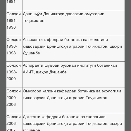
1991
Эътирофи баробарарзишии ҳуҷҷатҳо
Солҳои
Донишҷӯи Донишгоҳи давлатии омузгории
Аттестатсияи такрорӣ
1991-
Тоҷикистон
Шиносномаи ихтисосҳо
1996
Бюллетени КОА
Солҳои
Ассисенти кафедраи ботаника ва экологияи
Санадҳои меъёрии ҳуқуқӣ
1996-
кишоварзии Донишгоҳи аграрии Тоҷикистон, шаҳри
Конститутсияи ҶТ
1998
Душанбе
Қонунҳои ҶТ
Солҳои
Аспиранти шӯъбаи рӯзонаи институти ботаникаи
Амру фармонҳои Президенти ҶТ
1998-
АИҶТ, шаҳри Душанбе
2000
Қарорҳои Ҳукумати ҶТ
Маҷаллаҳои тақризшаванда
Солҳои
Омӯзгори калони кафедраи ботаника ва экологияи
Маҷаллаҳои тақризшавандаи ҶТ
2000-
кишоварзии Донишгоҳи аграрии Тоҷикистон
2006
Қоидаҳои бақайдгирии маҷалла
Феҳристи муваққатии маҷаллаҳои тақризшаванда
Солҳои
Дотсенти кафедраи ботаника ва экологияи
2006-
кишоварзии Донишгоҳи аграрии Тоҷикистон, шаҳри
Саволу ҷавобҳо
2007
Душанбе