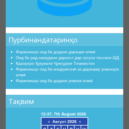
Пурбинандатаринҳо
Фармоишҳо оид ба додани дараҷаи илмӣ
Оид ба рад намудани дархост дар хусуси таъсиси ШД
Қарорҳои Ҳукумати Ҷумҳурии Тоҷикистон
Фармоишҳо оид ба маҳрумсозӣ аз дараҷаву унвонҳои
илмӣ
Фармоишҳо оид ба додани унвони илмӣ
Тақвим
12:37, 7th August 2026
«
Август 2026
»