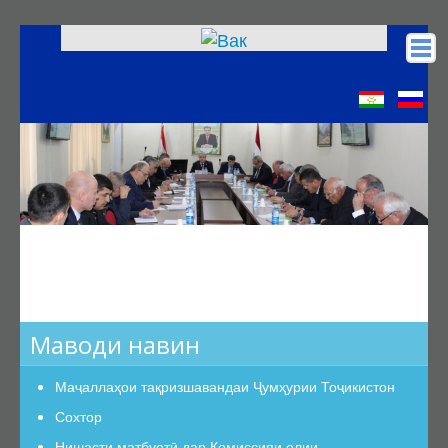
Асосӣ
КОА
Низомномаҳо
Сохтор
Сохтор
Роҳбарият
Шуъбаи аттестатсионӣ
Шуъбаҳои аттестатсионии илмӣ
Дастурамалҳои вазифавии кормандони шуъба
Маводи навин
Раёсат
Маҷаллаҳои тақризшавандаи Ҷумҳурии Тоҷикистон
Дастури Раёсат
Сохтор
Аъзои Раёсат
Нишасти матбуотӣ дар Комиссияи олии