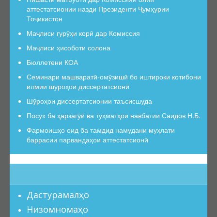
Қарорҳои Раёсат
аттестатсионии назди Президенти Ҷумҳурии
Тоҷикистон
Нақшаҳои фаъолият
Маҷлиси гурӯҳи корӣ дар Комиссия
Ҳисоботҳо
Маҷлиси ҳисоботи солона
Шӯроҳои диссертатсионӣ
Бюллетени КОА
Низомномаи ШД
Семинари машваратӣ-омӯзишӣ бо иштироки котибони
Шӯроҳои диссертатсионии таъсисшуда
илмии шуроҳои диссертатсионӣ
Шӯроҳои амалкунанда
Шӯроҳои диссертатсионии таъсисшуда
Оид ба фаъолияти ШД
Посух ба ҳарзагӯӣ ва туҳматҳои навбатии Саидов Н.Б.
Фармоишҳо оид ба ШД
Фармоишҳо оид ба тамдид намудани муҳлати
баррасии парвандаҳои аттестатсионӣ
Қатъи фаъолияти ШД
Оид ба рад намудани дархост
Тағйирот дар ҳайати ШД
Номгӯи ҳуҷҷатҳо барои таъсиси ШД
Дастурамалҳо
Намунаи ҳуҷҷатҳо барои таъсиси ШД
Низомномаҳо
Тартиби бақайдгири давлатии диссертатсия