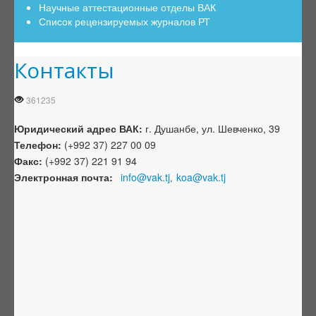
Научные аттестационные отделы ВАК
Образцы документов для создание ДС
Список рецензируемых журналов РТ
Порядок госрегистрации диссертаций
Экспертные советы (ЭС)
Контакты
Положение об ЭС
361235
Действующие ЭС
Изменение в составе ЭС
Юридический адрес ВАК
:
г. Душанбе, ул. Шевченко, 39
Телефон:
(+992 37) 227 00 09
Информация о работе ЭС
Факс:
(+992 37) 221 91 94
Учёные степени
Электронная почта:
info@vak.tj
koa@vak.tj
,
Порядок присвоения научных степеней и ученых званий
Приказы о лишении научных степеней
Приказы об утверждении документов
Номенклатурные документы ВАК
Номенклатура научных специальностей
Классификатор PhD