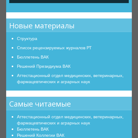
Решений Президиума ВАК
Коллегия ВАК
Положение о Коллегии ВАК
Новые материалы
Состав Коллегии ВАК
Структура
Решений Коллегии ВАК
Список рецензируемых журналов РТ
Отчёты
Бюллетень ВАК
Диссертационные советы (ДС)
Решений Президиума ВАК
Положение о ДС
Аттестационный отдел медицинских, ветеринарных,
Действующие советы
фармацевтических и аграрных наук
О работе ДС
Приказы о ДС
Самые читаемые
Прекращение работы ДС
Аттестационный отдел медицинских, ветеринарных,
Об отказе в создании
фармацевтических и аграрных наук
Изменение в составе ДС
Бюллетень ВАК
Решений Коллегии ВАК
Список документов по созданию ДС