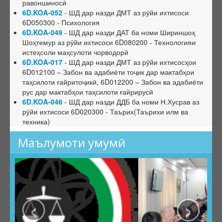
равоншиносӣ
6D.KOA-052
Эътирофи баробарарзишии ҳуҷҷатҳо
- ШД дар назди ДМТ аз рӯйи ихтисоси
6D050300 - Психология
Аттестатсияи такрорӣ
6D.KOA-049
- ШД дар назди ДАТ ба номи Шириншоҳ
Шоҳтемур аз рӯйи ихтисоси 6D080200 - Технологияи
Шиносномаи ихтисосҳо
истеҳсоли маҳсулоти чорводорӣ
Бюллетени КОА
6D.KOA-017
- ШД дар назди ДМТ аз рӯйи ихтисосҳои
6D012100 – Забон ва адабиёти тоҷик дар мактабҳои
Санадҳои меъёрии ҳуқуқӣ
таҳсилоти ғайритоҷикӣ, 6D012200 – Забон ва адабиёти
Конститутсияи ҶТ
рус дар мактабҳои таҳсилоти ғайрирусӣ
6D.KOA-046
- ШД дар назди ДДБ ба номи Н.Хусрав аз
Қонунҳои ҶТ
рӯйи ихтисоси 6D020300 - Таърих(Таърихи илм ва
Амру фармонҳои Президенти ҶТ
техника)
Қарорҳои Ҳукумати ҶТ
Маълумоти умумӣ
Маҷаллаҳои тақризшаванда
Маҷаллаҳои тақризшавандаи ҶТ
Қоидаҳои бақайдгирии маҷалла
‹
›
Феҳристи муваққатии маҷаллаҳои тақризшаванда
Саволу ҷавобҳо