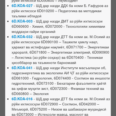
рӯйи ихтисоси 6D050600 – Иқтисодиёт
6D.KOA-027
- ШД дар назди ДДХ ба номи Б. Ғафуров аз
Ҳимояи якдаъфаина
рӯйи ихтисоси 6D010200 – Педагогика ва методикаи
Фармоишҳо оид ба боздоштани фаъолияти ШД
таълими ибтидоӣ
6D.KOA-003
- ШД дар назди ДМТ аз рӯйи ихтисосҳои
Фармоишҳо оид ба тамдиди фаъолияти ШД
6D060600 - Химия, 6D072000 - Технологияи химиявии
моддаҳои ғайри органикӣ
Номгӯи ҳуҷҷатҳо оид ба тамдиди ШД
6D.KOA-032
- ШД дар назди ДТТ ба номи ак. М.Осимӣ аз
Шӯроҳои экспертӣ (ШЭ)
рӯйи ихтисосҳои 6D090100 – Ташкили ҳамлу нақл,
ҳаракат ва истифодаи нақлиёт, 6D071700 – Энергетикаи
Низомнома
ҳароратӣ, 6D071800 – Энергетикаи электрикӣ, 6D090900
Шӯроҳои амалкунанда
– Логистика (аз рӯйи соҳаҳо) ва 6D070400 - Техникаи
ҳисоббарор ва таъминоти барномавӣ
Тағйирот дар ҳайати ШЭ
6D.KOA-041
- ШД дар назди Институти масъалаҳои об,
Иттилоот аз ШЭ
гидроэнергетика ва экологияи АИ ҶТ аз рӯйи ихтисосҳои
6D061000 - Гидрология, 6D074400 - Сохтмон ва иншооти
Дараҷаҳои илмӣ
гидротехникӣ, 6D073100 - Бехатарии фаъолияти ҳаётӣ
Тартиби додани дараҷа ва унвонҳои илмӣ
ва ҳифзи муҳити зист, 6D072300 - Физикаи техникӣ ва
6D060800 – Экология
Феҳристи ҳуҷҷатҳои дараҷаи илмӣ
6D.KOA-016
- ШД дар назди ДТТ ба номи ак. М.Осимӣ аз
Фармоишҳо оид ба додани дараҷаи илмӣ
рӯйи ихтисосҳои 6D072900 – Сохтмон, 6D042000 –
Меъморӣ, 6D075200 – Низом ва шабакаҳои муҳандисӣ
Фармоишҳо оид ба маҳрумсозии дараҷаи илмӣ
ва 6D073000 – Истеҳсоли мавод, маснуот ва