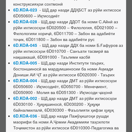
Фармоишҳо дар бораи рад ва бозхонд кардани диссертатсия
конструксияҳои сохтмонӣ
6D.KOA-023
- ШД дар назди ДДҲБСТ аз рӯйи ихтисоси
оид ба дарёфти дараҷаи илмӣ
6D050600 – Иқтисодиёт
6D.KOA-028
Санадҳои номенклатурӣ
- ШД дар назди ДДОТ ба номи С.Айнӣ аз
рӯйи ихтисосҳои 6D020500 – Филология, 6D021000 –
Номенклатураи ихтисосҳои илмӣ
Филологияи хориҷӣ, 6D011700 – Забон ва адабиёти
тоҷик, 6D011800 – Забон ва адабиёти рус
Таснифоти PhD
6D.KOA-045
- ШД дар назди ДДХ ба номи Б.Ғафуров аз
Феҳристи мувофиқати байни таснифотҳо
рӯйи ихтисосҳои 6D010700 - Санъати тасвирӣ ва
нақшакашӣ, 6D091000 - Таълими касбӣ
Унвонҳои илмӣ
6D.KOA-005
- ШД дар назди Институти таърих,
Тартиби додани дараҷа ва унвонҳои илмӣ
бостоншиносӣ ва мардумшиносии ба номи Аҳмади
Дониши АИ ҶТ аз рӯйи ихтисоси 6D020300 - Таърих
Феҳристи ҳуҷҷатҳои унвони илмӣ
6D.KOA-004
- ШД дар назди ДМТ аз рӯйи ихтисосҳои
Фармоишҳо оид ба додани унвони илмӣ
6D050600 - Иқтисодиёт, 6D050700 - Менеҷмент,
6D050900 - Молия ва 6D051300 - Иқтисоди ҷаҳонӣ
Рӯйхати ихтисосҳои унвонҳои илмӣ
6D.KOA-002
- ШД дар назди ДМТ аз рӯйи ихтисосҳои
Фармоишҳо маҳрумсозии унвони илмӣ
6D030100 - Ҳуқуқшиносӣ, 6D030200 - Ҳуқуқи
байналмилалӣ, 6D030300 - Фаъолияти ҳифзи ҳуқуқ
Фармоишҳо дар бораи рад ва бозхонд кардани дархостнома оид
6D.KOA-036
- ШД дар назди Пажўҳишгоҳи рушди
ба дарёфти унвони илмӣ
маорифи ба номи А.Ҷомии Академияи таҳсилоти
Тоҷикистон аз рӯйи ихтисоси 6D010300-Педагогика ва
Нострификатсия, аттестатсияи такрорӣ