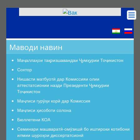
Асосӣ
КОА
Маводи навин
Низомномаҳо
Сохтор
Маҷаллаҳои тақризшавандаи Ҷумҳурии Тоҷикистон
Сохтор
Сохтор
Роҳбарият
Нишасти матбуотӣ дар Комиссияи олии
аттестатсионии назди Президенти Ҷумҳурии
Шуъбаи аттестатсионӣ
Тоҷикистон
Шуъбаҳои аттестатсионии илмӣ
Маҷлиси гурӯҳи корӣ дар Комиссия
Дастурамалҳои вазифавии кормандони шуъба
Маҷлиси ҳисоботи солона
Раёсат
Бюллетени КОА
Дастури Раёсат
Семинари машваратӣ-омӯзишӣ бо иштироки котибони
Аъзои Раёсат
илмии шуроҳои диссертатсионӣ