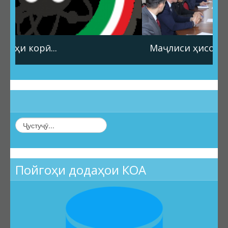
Барои унвонҷӯёни дараҷаҳои илмӣ
Барои довталабони унвонҳои илмӣ
Саволҳои маъмул
Маҷлиси ҳисоботи солона...
Навгонӣ
Маълумоти умумӣ
Эълонҳо оид ба ҳимояи диссертатсияҳо
Тамос
Суроғаи КОА
Қабули эълони ҳимоя
Нархнома
СОМОНАИ НАВ
Пойгоҳи додаҳои КОА