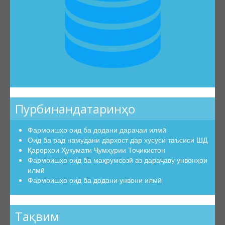
Пурбинандатаринҳо
Фармоишҳо оид ба додани дараҷаи илмӣ
Оид ба рад намудани дархост дар хусуси таъсиси ШД
Қарорҳои Ҳукумати Ҷумҳурии Тоҷикистон
Фармоишҳо оид ба маҳрумсозӣ аз дараҷаву унвонҳои
илмӣ
Фармоишҳо оид ба додани унвони илмӣ
Тақвим