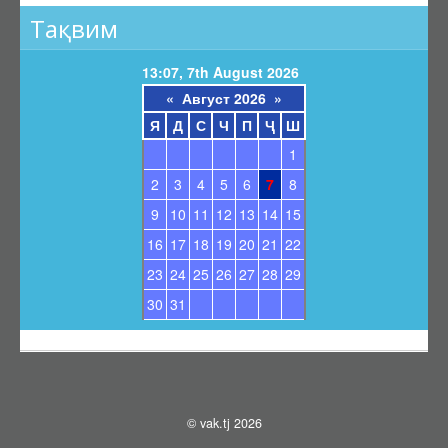
Барои унвонҷӯёни дараҷаҳои илмӣ
Тақвим
Барои довталабони унвонҳои илмӣ
Саволҳои маъмул
13:07, 7th August 2026
Навгонӣ
«
Август 2026
»
Я
Д
С
Ч
П
Ҷ
Ш
Маълумоти умумӣ
1
Эълонҳо оид ба ҳимояи диссертатсияҳо
2
3
4
5
6
7
8
Тамос
9
10
11
12
13
14
15
Суроғаи КОА
16
17
18
19
20
21
22
Қабули эълони ҳимоя
23
24
25
26
27
28
29
Нархнома
30
31
СОМОНАИ НАВ
© vak.tj 2026