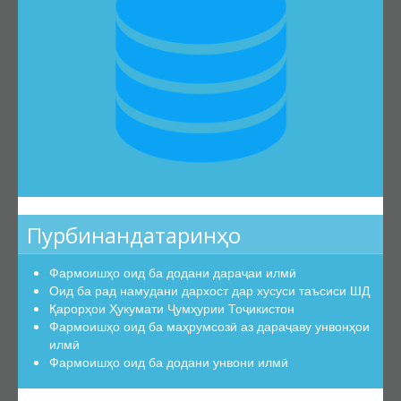
Эътирофи баробарарзишии ҳуҷҷатҳо
Аттестатсияи такрорӣ
Шиносномаи ихтисосҳо
Бюллетени КОА
Санадҳои меъёрии ҳуқуқӣ
Конститутсияи ҶТ
Қонунҳои ҶТ
Амру фармонҳои Президенти ҶТ
Пурбинандатаринҳо
Қарорҳои Ҳукумати ҶТ
Маҷаллаҳои тақризшаванда
Фармоишҳо оид ба додани дараҷаи илмӣ
Оид ба рад намудани дархост дар хусуси таъсиси ШД
Маҷаллаҳои тақризшавандаи ҶТ
Қарорҳои Ҳукумати Ҷумҳурии Тоҷикистон
Қоидаҳои бақайдгирии маҷалла
Фармоишҳо оид ба маҳрумсозӣ аз дараҷаву унвонҳои
илмӣ
Феҳристи муваққатии маҷаллаҳои тақризшаванда
Фармоишҳо оид ба додани унвони илмӣ
Саволу ҷавобҳо