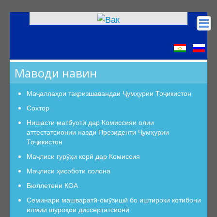
Асосӣ
КОА
Маводи навин
Низомномаҳо
Сохтор
Маҷаллаҳои тақризшавандаи Ҷумҳурии Тоҷикистон
Сохтор
Сохтор
Роҳбарият
Нишасти матбуотӣ дар Комиссияи олии
аттестатсионии назди Президенти Ҷумҳурии
Шуъбаи аттестатсионӣ
Тоҷикистон
Шуъбаҳои аттестатсионии илмӣ
Маҷлиси гурӯҳи корӣ дар Комиссия
Дастурамалҳои вазифавии кормандони шуъба
Маҷлиси ҳисоботи солона
Раёсат
Бюллетени КОА
Дастури Раёсат
Семинари машваратӣ-омӯзишӣ бо иштироки котибони
Аъзои Раёсат
илмии шуроҳои диссертатсионӣ