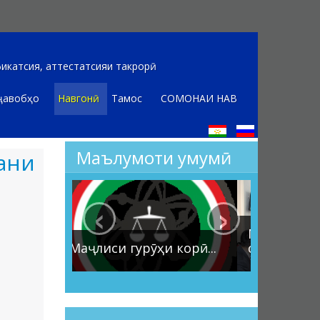
икатсия, аттестатсияи такрорӣ
ҷавобҳо
Навгонӣ
Тамос
СОМОНАИ НАВ
Маълумоти умумӣ
ани
‹
›
Маҷлиси ҳисоботи
рӯҳи корӣ...
солона...