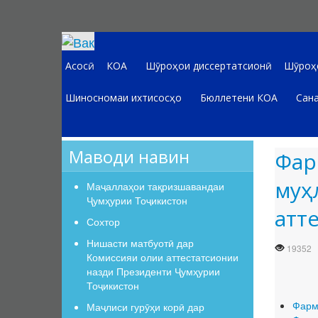
Асосӣ
КОА
Шӯроҳои диссертатсионӣ
Шӯроҳо
Шиносномаи ихтисосҳо
Бюллетени КОА
Сана
Маводи навин
Фар
муҳ
Маҷаллаҳои тақризшавандаи
Ҷумҳурии Тоҷикистон
атт
Сохтор
Нишасти матбуотӣ дар
19352
Комиссияи олии аттестатсионии
назди Президенти Ҷумҳурии
Тоҷикистон
Фарм
Маҷлиси гурӯҳи корӣ дар