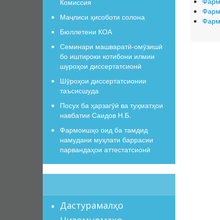
Фарм
Комиссия
Фарм
Маҷлиси ҳисоботи солона
Фарм
Бюллетени КОА
Семинари машваратӣ-омӯзишӣ
бо иштироки котибони илмии
шуроҳои диссертатсионӣ
Шӯроҳои диссертатсионии
таъсисшуда
Посух ба ҳарзагӯӣ ва туҳматҳои
навбатии Саидов Н.Б.
Фармоишҳо оид ба тамдид
намудани муҳлати баррасии
парвандаҳои аттестатсионӣ
Дастурамалҳо
Низомномаҳо