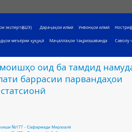
и экспертӣ (ШЭ)
Дараҷаҳои илмӣ
Унвонҳои илмӣ
Ностриф
дҳои меъёрии ҳуқуқӣ
Маҷаллаҳои тақризшаванда
Саволу 
моишҳо оид ба тамдид намуд
лати баррасии парвандаҳои
естатсионӣ
Маҷлиси гу
оиши №177 - Сафармади Мирзоалӣ