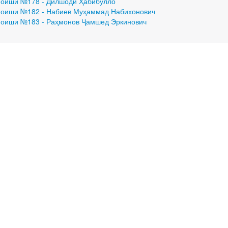
оиши №178 - Дилшоди Ҳабибулло
оиши №182 - Набиев Муҳаммад Набихонович
оиши №183 - Раҳмонов Ҷамшед Эркинович