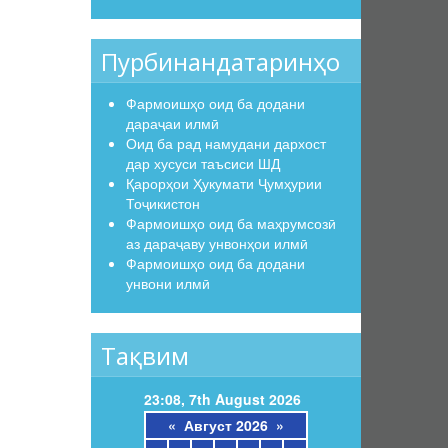
Пурбинандатаринҳо
Фармоишҳо оид ба додани
дараҷаи илмӣ
Оид ба рад намудани дархост
дар хусуси таъсиси ШД
Қарорҳои Ҳукумати Ҷумҳурии
Тоҷикистон
Фармоишҳо оид ба маҳрумсозӣ
аз дараҷаву унвонҳои илмӣ
Фармоишҳо оид ба додани
унвони илмӣ
Тақвим
23:08, 7th August 2026
«
Август 2026
»