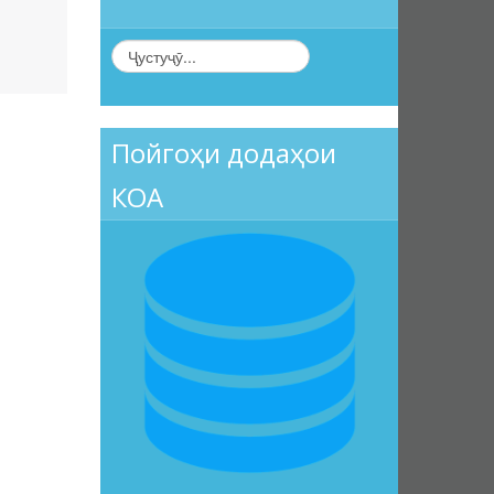
Пойгоҳи додаҳои
КОА