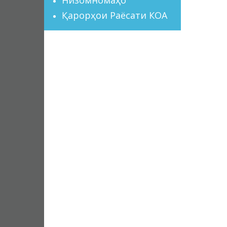
Қарорҳои Раёсати КОА