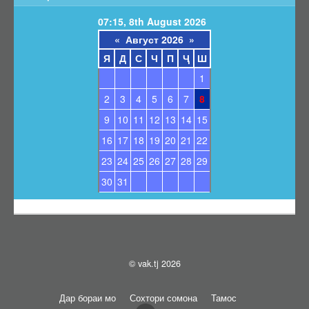
Барои унвонҷӯёни дараҷаҳои илмӣ
07:15, 8th August 2026
Барои довталабони унвонҳои илмӣ
«
Август 2026
»
Саволҳои маъмул
Я
Д
С
Ч
П
Ҷ
Ш
Навгонӣ
1
Маълумоти умумӣ
2
3
4
5
6
7
8
Эълонҳо оид ба ҳимояи диссертатсияҳо
9
10
11
12
13
14
15
Тамос
16
17
18
19
20
21
22
Суроғаи КОА
23
24
25
26
27
28
29
Қабули эълони ҳимоя
30
31
Нархнома
СОМОНАИ НАВ
© vak.tj 2026
Дар бораи мо
Сохтори сомона
Тамос