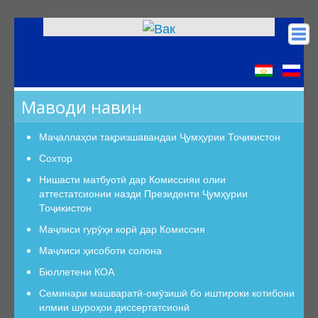
Асосӣ
КОА
Маводи навин
Низомномаҳо
Сохтор
Маҷаллаҳои тақризшавандаи Ҷумҳурии Тоҷикистон
Сохтор
Сохтор
Роҳбарият
Нишасти матбуотӣ дар Комиссияи олии
аттестатсионии назди Президенти Ҷумҳурии
Шуъбаи аттестатсионӣ
Тоҷикистон
Шуъбаҳои аттестатсионии илмӣ
Маҷлиси гурӯҳи корӣ дар Комиссия
Дастурамалҳои вазифавии кормандони шуъба
Маҷлиси ҳисоботи солона
Раёсат
Бюллетени КОА
Дастури Раёсат
Семинари машваратӣ-омӯзишӣ бо иштироки котибони
Аъзои Раёсат
илмии шуроҳои диссертатсионӣ