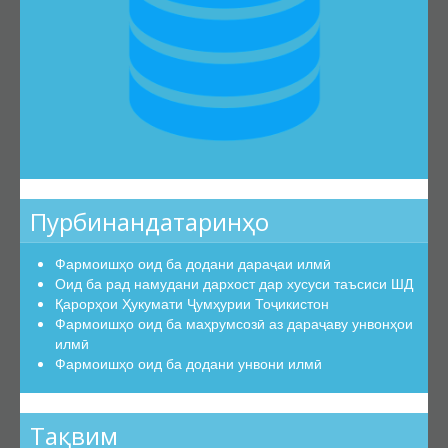
Эътирофи баробарарзишии ҳуҷҷатҳо
Аттестатсияи такрорӣ
Шиносномаи ихтисосҳо
Бюллетени КОА
Санадҳои меъёрии ҳуқуқӣ
Конститутсияи ҶТ
Қонунҳои ҶТ
Пурбинандатаринҳо
Амру фармонҳои Президенти ҶТ
Фармоишҳо оид ба додани дараҷаи илмӣ
Қарорҳои Ҳукумати ҶТ
Оид ба рад намудани дархост дар хусуси таъсиси ШД
Маҷаллаҳои тақризшаванда
Қарорҳои Ҳукумати Ҷумҳурии Тоҷикистон
Фармоишҳо оид ба маҳрумсозӣ аз дараҷаву унвонҳои
Маҷаллаҳои тақризшавандаи ҶТ
илмӣ
Қоидаҳои бақайдгирии маҷалла
Фармоишҳо оид ба додани унвони илмӣ
Феҳристи муваққатии маҷаллаҳои тақризшаванда
Саволу ҷавобҳо
Тақвим