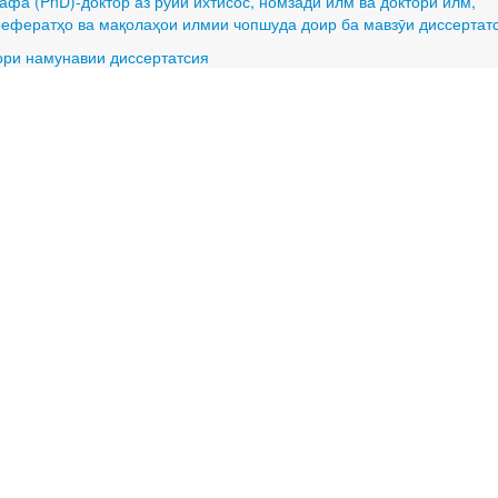
фа (PhD)-доктор аз рӯйи ихтисос, номзади илм ва доктори илм,
рефератҳо ва мақолаҳои илмии чопшуда доир ба мавзӯи диссертат
ори намунавии диссертатсия