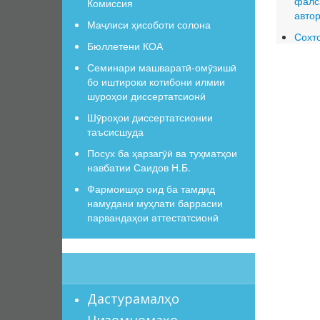
фалса
Комиссия
авто
Маҷлиси ҳисоботи солона
Сохт
Бюллетени КОА
Семинари машваратӣ-омӯзишӣ
бо иштироки котибони илмии
шуроҳои диссертатсионӣ
Шӯроҳои диссертатсионии
таъсисшуда
Посух ба ҳарзагӯӣ ва туҳматҳои
навбатии Саидов Н.Б.
Фармоишҳо оид ба тамдид
намудани муҳлати баррасии
парвандаҳои аттестатсионӣ
Дастурамалҳо
Низомномаҳо