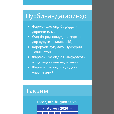
Пурбинандатаринҳо
Фармоишҳо оид ба додани
дараҷаи илмӣ
Оид ба рад намудани дархост
дар хусуси таъсиси ШД
Қарорҳои Ҳукумати Ҷумҳурии
Тоҷикистон
Фармоишҳо оид ба маҳрумсозӣ
аз дараҷаву унвонҳои илмӣ
Фармоишҳо оид ба додани
унвони илмӣ
Тақвим
18:27, 8th August 2026
«
Август 2026
»