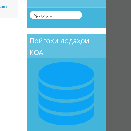
сия»
Пойгоҳи додаҳои
КОА