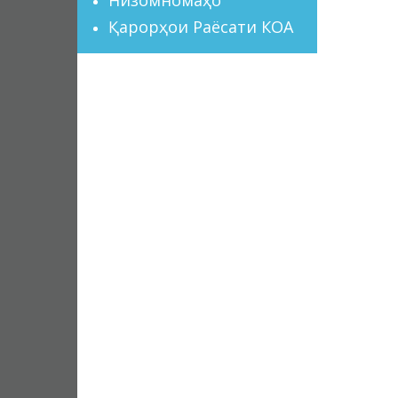
Қарорҳои Раёсати КОА