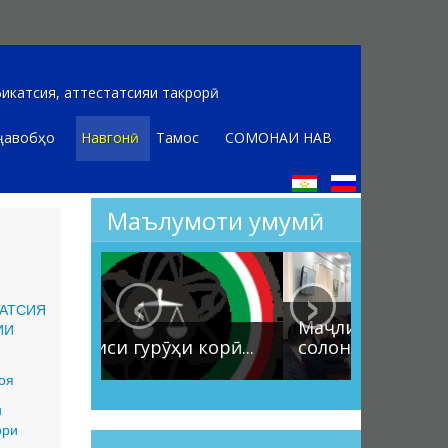
икатсия, аттестатсияи такрорӣ
ҷавобҳо
Навгонӣ
Тамос
СОМОНАИ НАВ
Маълумоти умумӣ
‹
›
ТАТСИЯ
Маҷлиси ҳисоботи
ИИ
и корӣ...
солона...
оя
и
ори