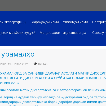
и экспертӣ (ШЭ)
Дараҷаҳои илмӣ
Унвонҳои илмӣ
Ностриф
дҳои меъёрии ҳуқуқӣ
Маҷаллаҳои тақризшаванда
Саволу 
турамалҳо
ашр: 19. Ноябр 2021
160148
УРАМАЛ ОИД БА САНҶИШИ ДАРАҶАИ АСОЛАТИ МАТНИ ДИССЕР
ВТОРЕФЕРАТИ ДИССЕРТАТСИЯ АЗ РӮЙИ БАРНОМАИ КОМПЮТЕР
Маҷлиси гурӯҳ
ИПЛАГИАТ»
иши асолати матни диссертатсия ва ё автореферати он пеш аз ҳим
ба ворид намудани тағйиру иловаҳо ба «Дастурамал оид ба тартиб
смиятдарории диссертатсияҳо барои дарёфти дараҷаи илмии докт