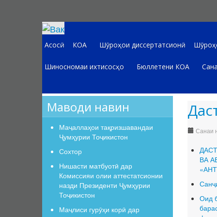
Асосӣ
КОА
Шӯроҳои диссертатсионӣ
Шӯроҳо
Шиносномаи ихтисосҳо
Бюллетени КОА
Сана
Маводи навин
Дас
Маҷаллаҳои тақризшавандаи
Санаи н
Ҷумҳурии Тоҷикистон
ДАСТ
Сохтор
ВА А
Нишасти матбуотӣ дар
«АНТ
Комиссияи олии аттестатсионии
Санҷ
назди Президенти Ҷумҳурии
Тоҷикистон
Оид 
бара
Маҷлиси гурӯҳи корӣ дар