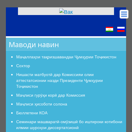
Асосӣ
КОА
Маводи навин
Низомномаҳо
Сохтор
Маҷаллаҳои тақризшавандаи Ҷумҳурии Тоҷикистон
Сохтор
Сохтор
Роҳбарият
Нишасти матбуотӣ дар Комиссияи олии
аттестатсионии назди Президенти Ҷумҳурии
Шуъбаи аттестатсионӣ
Тоҷикистон
Шуъбаҳои аттестатсионии илмӣ
Маҷлиси гурӯҳи корӣ дар Комиссия
Дастурамалҳои вазифавии кормандони шуъба
Маҷлиси ҳисоботи солона
Раёсат
Бюллетени КОА
Дастури Раёсат
Семинари машваратӣ-омӯзишӣ бо иштироки котибони
Аъзои Раёсат
илмии шуроҳои диссертатсионӣ