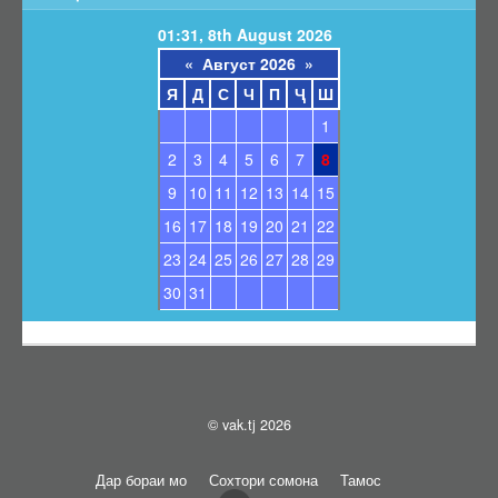
Барои унвонҷӯёни дараҷаҳои илмӣ
01:31, 8th August 2026
Барои довталабони унвонҳои илмӣ
«
Август 2026
»
Саволҳои маъмул
Я
Д
С
Ч
П
Ҷ
Ш
Навгонӣ
1
Маълумоти умумӣ
2
3
4
5
6
7
8
Эълонҳо оид ба ҳимояи диссертатсияҳо
9
10
11
12
13
14
15
Тамос
16
17
18
19
20
21
22
Суроғаи КОА
23
24
25
26
27
28
29
Қабули эълони ҳимоя
30
31
Нархнома
СОМОНАИ НАВ
© vak.tj 2026
Дар бораи мо
Сохтори сомона
Тамос