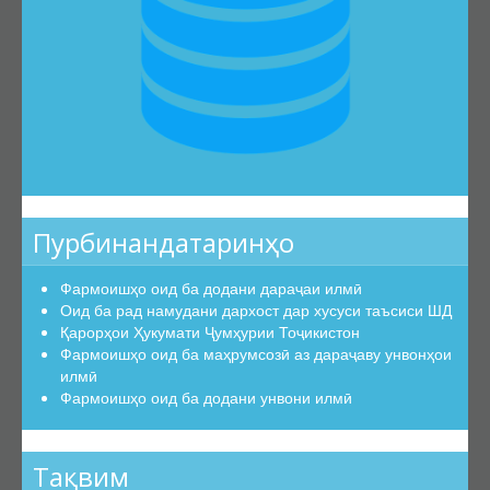
Эътирофи баробарарзишии ҳуҷҷатҳо
Аттестатсияи такрорӣ
Шиносномаи ихтисосҳо
Бюллетени КОА
Санадҳои меъёрии ҳуқуқӣ
Конститутсияи ҶТ
Қонунҳои ҶТ
Пурбинандатаринҳо
Амру фармонҳои Президенти ҶТ
Фармоишҳо оид ба додани дараҷаи илмӣ
Қарорҳои Ҳукумати ҶТ
Оид ба рад намудани дархост дар хусуси таъсиси ШД
Маҷаллаҳои тақризшаванда
Қарорҳои Ҳукумати Ҷумҳурии Тоҷикистон
Фармоишҳо оид ба маҳрумсозӣ аз дараҷаву унвонҳои
Маҷаллаҳои тақризшавандаи ҶТ
илмӣ
Қоидаҳои бақайдгирии маҷалла
Фармоишҳо оид ба додани унвони илмӣ
Феҳристи муваққатии маҷаллаҳои тақризшаванда
Саволу ҷавобҳо
Тақвим