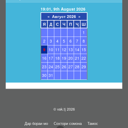
Барои унвонҷӯёни дараҷаҳои илмӣ
19:01, 9th August 2026
Барои довталабони унвонҳои илмӣ
«
Август 2026
»
Саволҳои маъмул
Я
Д
С
Ч
П
Ҷ
Ш
Навгонӣ
1
Маълумоти умумӣ
2
3
4
5
6
7
8
Эълонҳо оид ба ҳимояи диссертатсияҳо
9
10
11
12
13
14
15
Тамос
16
17
18
19
20
21
22
Суроғаи КОА
23
24
25
26
27
28
29
Қабули эълони ҳимоя
30
31
Нархнома
СОМОНАИ НАВ
© vak.tj 2026
Дар бораи мо
Сохтори сомона
Тамос