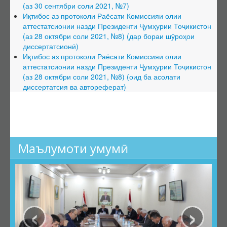
(аз 30 сентябри соли 2021, №7)
Ҳимояи якдаъфаина
Иқтибос аз протоколи Раёсати Комиссияи олии
аттестатсионии назди Президенти Ҷумҳурии Тоҷикистон
Фармоишҳо оид ба боздоштани фаъолияти ШД
(аз 28 октябри соли 2021, №8) (дар бораи шӯроҳои
Фармоишҳо оид ба тамдиди фаъолияти ШД
диссертатсионӣ)
Иқтибос аз протоколи Раёсати Комиссияи олии
Номгӯи ҳуҷҷатҳо оид ба тамдиди ШД
аттестатсионии назди Президенти Ҷумҳурии Тоҷикистон
Шӯроҳои экспертӣ (ШЭ)
(аз 28 октябри соли 2021, №8) (оид ба асолати
диссертатсия ва автореферат)
Низомнома
Шӯроҳои амалкунанда
Тағйирот дар ҳайати ШЭ
Иттилоот аз ШЭ
Маълумоти умумӣ
Дараҷаҳои илмӣ
Тартиби додани дараҷа ва унвонҳои илмӣ
Феҳристи ҳуҷҷатҳои дараҷаи илмӣ
‹
›
Фармоишҳо оид ба додани дараҷаи илмӣ
Фармоишҳо оид ба маҳрумсозии дараҷаи илмӣ