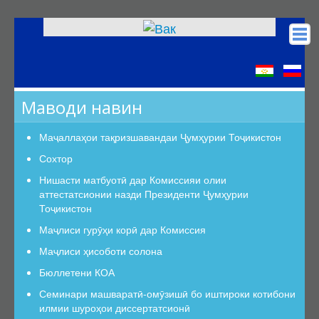
Асосӣ
КОА
Маводи навин
Низомномаҳо
Сохтор
Маҷаллаҳои тақризшавандаи Ҷумҳурии Тоҷикистон
Сохтор
Сохтор
Роҳбарият
Нишасти матбуотӣ дар Комиссияи олии
аттестатсионии назди Президенти Ҷумҳурии
Шуъбаи аттестатсионӣ
Тоҷикистон
Шуъбаҳои аттестатсионии илмӣ
Маҷлиси гурӯҳи корӣ дар Комиссия
Дастурамалҳои вазифавии кормандони шуъба
Маҷлиси ҳисоботи солона
Раёсат
Бюллетени КОА
Дастури Раёсат
Семинари машваратӣ-омӯзишӣ бо иштироки котибони
Аъзои Раёсат
илмии шуроҳои диссертатсионӣ