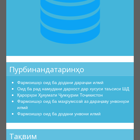
Эътирофи баробарарзишии ҳуҷҷатҳо
Аттестатсияи такрорӣ
Шиносномаи ихтисосҳо
Бюллетени КОА
Санадҳои меъёрии ҳуқуқӣ
Конститутсияи ҶТ
Қонунҳои ҶТ
Пурбинандатаринҳо
Амру фармонҳои Президенти ҶТ
Фармоишҳо оид ба додани дараҷаи илмӣ
Қарорҳои Ҳукумати ҶТ
Оид ба рад намудани дархост дар хусуси таъсиси ШД
Маҷаллаҳои тақризшаванда
Қарорҳои Ҳукумати Ҷумҳурии Тоҷикистон
Фармоишҳо оид ба маҳрумсозӣ аз дараҷаву унвонҳои
Маҷаллаҳои тақризшавандаи ҶТ
илмӣ
Қоидаҳои бақайдгирии маҷалла
Фармоишҳо оид ба додани унвони илмӣ
Феҳристи муваққатии маҷаллаҳои тақризшаванда
Саволу ҷавобҳо
Тақвим