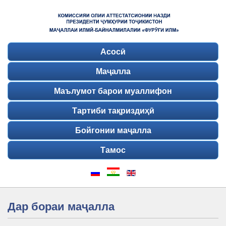
Асосӣ
Маҷалла
Маълумот барои муаллифон
Тартиби тақриздиҳӣ
Бойгонии маҷалла
Тамос
Дар бораи маҷалла