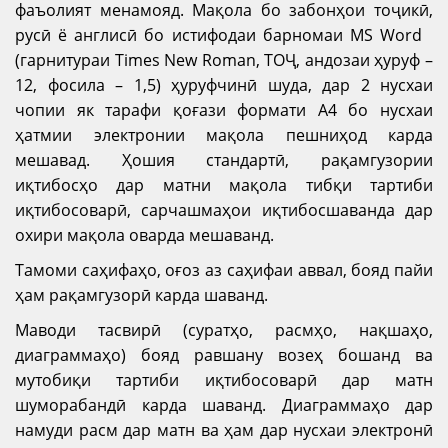
фаъолият менамояд. Мақола бо забонҳои тоҷикӣ,
русӣ ё англисӣ бо истифодаи барномаи MS Word
(гарнитураи Times New Roman, ТОҶ, андозаи ҳуруф –
12, фосила – 1,5) ҳуруфчинӣ шуда, дар 2 нусхаи
чопии як тарафи қоғази формати А4 бо нусхаи
ҳатмии электронии мақола пешниҳод карда
мешавад. Ҳошия стандартӣ, рақамгузории
иқтибосҳо дар матни мақола тибқи тартиби
иқтибосоварӣ, сарчашмаҳои иқтибосшаванда дар
охири мақола оварда мешаванд.
Тамоми саҳифаҳо, оғоз аз саҳифаи аввал, бояд пайи
ҳам рақамгузорӣ карда шаванд.
Маводи тасвирӣ (суратҳо, расмҳо, нақшаҳо,
диаграммаҳо) бояд равшану возеҳ бошанд ва
мутобиқи тартиби иқтибосоварӣ дар матн
шуморабандӣ карда шаванд. Диаграммаҳо дар
намуди расм дар матн ва ҳам дар нусхаи электронӣ