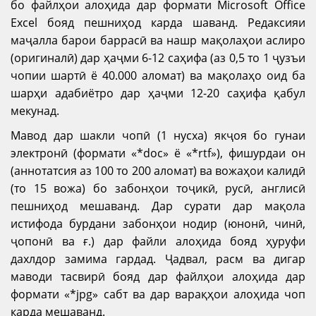
бо файлҳои алоҳида дар формати Microsoft Office
Excel бояд пешниҳод карда шаванд. Редаксияи
маҷалла барои баррасӣ ва нашр мақолаҳои аслиро
(оригиналӣ) дар ҳаҷми 6-12 саҳифа (аз 0,5 то 1 ҷузъи
чопии шартӣ ё 40.000 аломат) ва мақолаҳо оид ба
шарҳи адабиётро дар ҳаҷми 12-20 саҳифа қабул
мекунад.
Мавод дар шакли чопӣ (1 нусха) якҷоя бо гунаи
электронӣ (формати «*doc» ё «*rtf»), фишурдаи он
(аннотатсия аз 100 то 200 аломат) ва вожаҳои калидӣ
(то 15 вожа) бо забонҳои тоҷикӣ, русӣ, англисӣ
пешниҳод мешаванд. Дар сурати дар мақола
истифода бурдани забонҳои нодир (юнонӣ, чинӣ,
ҷопонӣ ва ғ.) дар файли алоҳида бояд ҳуруфи
дахлдор замима гардад. Ҷадвал, расм ва дигар
маводи тасвирӣ бояд дар файлҳои алоҳида дар
формати «*jpg» сабт ва дар варақҳои алоҳида чоп
карда мешаванд.