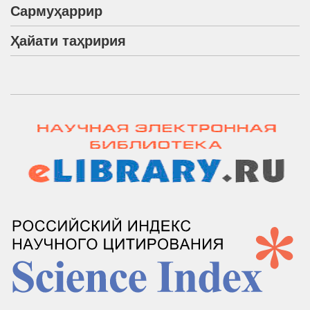
Сармуҳаррир
Ҳайати таҳририя