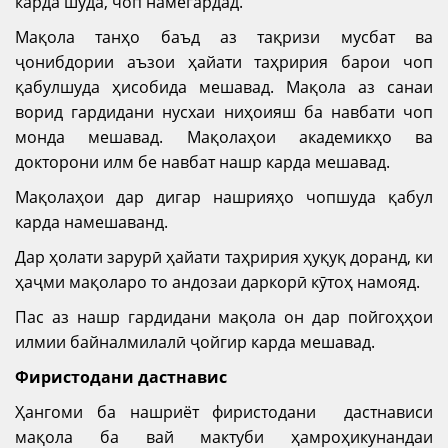
карда шуда, чоп намегардад.
Мақола танҳо баъд аз тақризи мусбат ва
ҷонибдории аъзои ҳайати таҳририя барои чоп
қабулшуда ҳисобида мешавад. Мақола аз санаи
ворид гардидани нусхаи ниҳоияш ба навбати чоп
монда мешавад. Мақолаҳои академикҳо ва
докторони илм бе навбат нашр карда мешавад.
Мақолаҳои дар дигар нашрияҳо чопшуда қабул
карда намешаванд.
Дар ҳолати зарурӣ ҳайати таҳририя ҳуқуқ доранд, ки
ҳаҷми мақоларо то андозаи даркорӣ кӯтоҳ намояд.
Пас аз нашр гардидани мақола он дар пойгоҳҳои
илмии байналмилалӣ ҷойгир карда мешавад.
Фиристодани дастнавис
Ҳангоми ба нашриёт фиристодани дастнависи
мақола ба вай мактуби ҳамроҳикунандаи