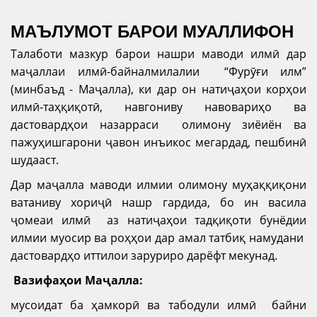
МАЪЛУМОТ БАРОИ МУАЛЛИФОН
Талаботи мазкур барои нашри маводи илмӣ дар
маҷаллаи илмӣ-байналмилалии “Фурӯғи илм”
(минбаъд - Маҷалла), ки дар он натиҷаҳои корҳои
илмӣ-таҳқиқотӣ, навгониву навовариҳо ва
дастовардҳои назарраси олимону зиёиён ва
пажуҳишгарони ҷавон инъикос мегардад, пешбинӣ
шудааст.
Дар маҷалла маводи илмии олимону муҳаққиқони
ватаниву хориҷӣ нашр гардида, бо ин васила
ҷомеаи илмӣ аз натиҷаҳои тадқиқоти бунёдии
илмии муосир ва роҳҳои дар амал татбиқ намудани
дастовардҳо иттилои заруриро дарёфт мекунад.
Вазифаҳои
Маҷалла:
мусоидат ба ҳамкорӣ ва табодули илмӣ байни