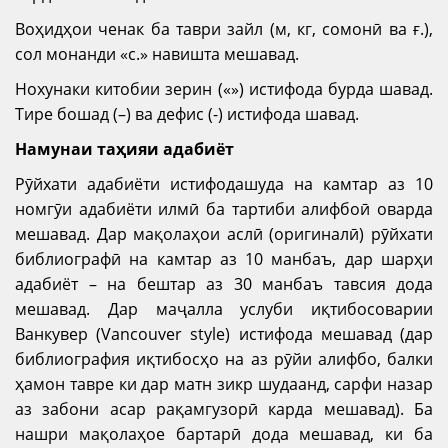
Воҳидҳои ченак ба таври зайл (м, кг, сомонӣ ва ғ.),
сол монанди «с.» навишта мешавад.
Нохунаки китобии зерин («») истифода бурда шавад.
Тире бошад (–) ва дефис (-) истифода шавад.
Намунаи таҳияи адабиёт
Рӯйхати адабиёти истифодашуда на камтар аз 10
номгӯи адабиёти илмӣ ба тартиби алифбоӣ оварда
мешавад. Дар мақолаҳои аслӣ (оригиналӣ) рӯйхати
библиографӣ на камтар аз 10 манбаъ, дар шарҳи
адабиёт – на бештар аз 30 манбаъ тавсия дода
мешавад. Дар маҷалла услуби иқтибосоварии
Ванкувер (Vancouver style) истифода мешавад (дар
библиография иқтибосҳо на аз рӯйи алифбо, балки
ҳамон тавре ки дар матн зикр шудаанд, сарфи назар
аз забони асар рақамгузорӣ карда мешавад). Ба
нашри мақолаҳое бартарӣ дода мешавад, ки ба