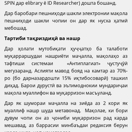
SPIN дар elibrary ё ID Researcher) дошта бошанд.
Дар баробари пешниҳоди шакли электронии мақола
пешниҳоди шакли чопии он дар як нусха ҳатмӣ
мебошад.
Тартиби тақриздиҳӣ ва нашр
Дар ҳолати мутобиқати ҳуҷҷатҳо ба талаботи
муқарраршудаи нашриёти маҷалла, мақолаҳо аз
тафтиши системаи «Антиплагиат» ҷустуҷӯӣ
мегузаранд. Аслияти мавод бояд на камтар аз 70%-
ро (бо дарназардошти 15% иқтибосоварӣ) ташкил
диҳад. Барои дурустӣ ва эътимоднокии мундариҷаи
мақола муаллифон ва муқарризон масъуланд.
Дар як шумораи маҷалла на зиёда аз 2 кори як
муаллиф нашр шуда метавонад. Мақолае, ки бори
дувум чопи он аз ҷониби муқарризон рад карда
мешавад, аз баррасии минбаъдаи редаксия берун