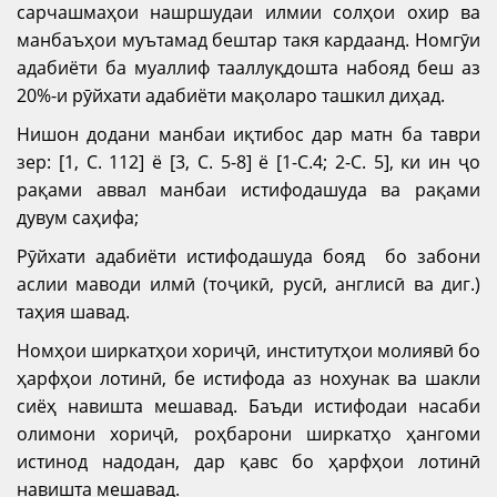
сарчашмаҳои нашршудаи илмии солҳои охир ва
манбаъҳои муътамад бештар такя кардаанд. Номгӯи
адабиёти ба муаллиф тааллуқдошта набояд беш аз
20%-и рӯйхати адабиёти мақоларо ташкил диҳад.
Нишон додани манбаи иқтибос дар матн ба таври
зер: [1, С. 112] ё [3, С. 5-8] ё [1-С.4; 2-С. 5], ки ин ҷо
рақами аввал манбаи истифодашуда ва рақами
дувум саҳифа;
Рӯйхати адабиёти истифодашуда бояд бо забони
аслии маводи илмӣ (тоҷикӣ, русӣ, англисӣ ва диг.)
таҳия шавад.
Номҳои ширкатҳои хориҷӣ, институтҳои молиявӣ бо
ҳарфҳои лотинӣ, бе истифода аз нохунак ва шакли
сиёҳ навишта мешавад. Баъди истифодаи насаби
олимони хориҷӣ, роҳбарони ширкатҳо ҳангоми
истинод надодан, дар қавс бо ҳарфҳои лотинӣ
навишта мешавад.