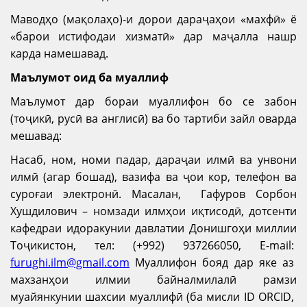
Маводҳо (мақолаҳо)-и дорои дараҷаҳои «махфӣ» ё
«барои истифодаи хизматӣ» дар маҷалла нашр
карда намешавад.
Маълумот оид ба муаллиф
Маълумот дар бораи муаллифон бо се забон
(тоҷикӣ, русӣ ва англисӣ) ва бо тартиби зайл оварда
мешавад:
Насаб, ном, номи падар, дараҷаи илмӣ ва унвони
илмӣ (агар бошад), вазифа ва ҷои кор, телефон ва
суроғаи электронӣ. Масалан, Гафуров Сорбон
Хушдилович – номзади илмҳои иқтисодӣ, дотсенти
кафедраи идоракунии давлатии Донишгоҳи миллии
Тоҷикистон, тел: (+992) 937266050, E-mail:
furughi.ilm@gmail.com
Муаллифон бояд дар яке аз
махзанҳои илмии байналмилалӣ рамзи
муайянкунии шахсии муаллифӣ (ба мисли ID ORCID,