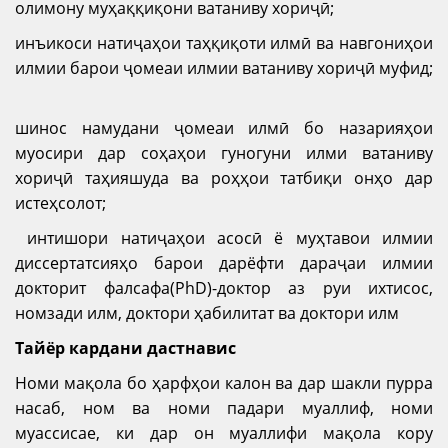
олимону муҳаққиқони ватаниву хориҷӣ;
инъикоси натиҷаҳои таҳқиқоти илмӣ ва навгониҳои
илмии барои ҷомеаи илмии ватаниву хориҷӣ муфид;
шинос намудани ҷомеаи илмӣ бо назарияҳои
муосири дар соҳаҳои гуногуни илми ватаниву
хориҷӣ таҳияшуда ва роҳҳои татбиқи онҳо дар
истеҳсолот;
интишори натиҷаҳои асосӣ ё муҳтавои илмии
диссертатсияҳо барои дарёфти дараҷаи илмии
докторит фалсафа(PhD)-доктор аз руи ихтисос,
номзади илм, доктори ҳабилитат ва доктори илм
Тайёр кардани дастнавис
Номи мақола бо ҳарфҳои калон ва дар шакли пурра
насаб, ном ва номи падари муаллиф, номи
муассисае, ки дар он муаллифи мақола кору