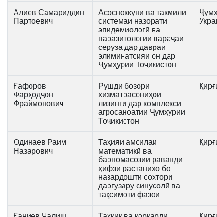
Алиев Самариддин
Асосноккунӣ ва такмили
Ҷумҳ
Партоевич
системаи назорати
Укра
эпидемиологӣ ва
паразитологии вараҷаи
серӯза дар давраи
элиминатсияи он дар
Ҷумҳурии Тоҷикистон
Ғафоров
Рушди бозори
Қирғ
Фарҳодҷон
хизматрасониҳои
Фраймонович
лизингӣ дар комплекси
агросаноатии Ҷумҳурии
Тоҷикистон
Одинаев Раим
Таҳияи амсилаи
Қирғ
Назарович
математикӣ ва
барномасозии раванди
ҳифзи растаниҳо бо
назардошти сохтори
даргузару синусолӣ ва
тақсимоти фазоӣ
Ғаниев Чалиш
Таҳқиқ ва коркарди
Қирғ