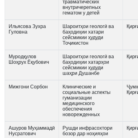
травматических
внутричерепных
гематом у детей
Ильясова Зухра
Шароитҳои геологӣ ва
Қирғ
Гуловна
баҳодиҳии хатари
сейсмикии ҳудуди
Тоҷикистон
Муродқулов
Шароитҳои геологӣ ва
Қирғ
Шоҳрух Ёқубович
баҳодиҳии хатарҳои
сейсмикии ҳудуди
шаҳри Душанбе
Мижгони Сорбон
Клинические и
Ҷумҳ
социальные аспекты
Қирғ
гуманизации
медицинского
обеспечения
новорежденных
Ашуров Муҳаммадӣ
Рушди инфрасохтори
Қирғ
Нусратович
бозор дар ноҳияҳои