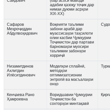
Саидович
(бар асоси маводи
адабии қазоқу тоҷик дар
нимаи дуюми асрҳои
XIX-XX)
Сафаров
Воқеияти таълими
Судо
Меҳроҷиддин
забони арабӣ дар
Абдулвоҳидович
муассисаҳои таҳсилоти
олии касбии Ҷумҳурии
Тоҷикистон дар партави
барномаҳои муосири
таълимии забонҳои
хорриҷӣ
Низамитдинов
Моделҳои сплайнӣ,
Турк
Ахлитдин
методҳои
Илёситдинович
оптимизатсионии
энтропӣ ва масъалаҳои
онҳо
Кенҷаева Рано
Воридшавии Ҷумҳурии
Қирғ
Ҳамроевна
Тоҷикистон ба
сохторҳои минтақавӣ