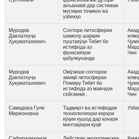
анъанавӣ дар системаи
мусиқии тоҷикон ва
узбекҳо
Муродов
Сохтори литосферии
Акад
Давлатхуҷа
шимолу шарқии
илмҳ
Ҳукуматшоевич
пуштакӯҳи Тибет бо
Ҷумҳ
истифода аз
Мар
функсияҳои
Чин
қабулкунанда
Муродов
Омӯзиши сохторои
Акад
Давлатхуҷа
амиқӣ литосфераи
илмҳ
Ҳукуматшоевич
Помиру Тибет бо
Ҷумҳ
истифода аз мавҷҳои
Мар
сейсмикӣ .
Чин
Самадова Гули
Тадқиқот ва истифодаи
Узбе
Миржоновна
технологияҳои корҳои
кӯҳии кушод дар конҳои
минтақаҳои куҳӣ
Сафаралихонов
Действие экологических
Қирғ