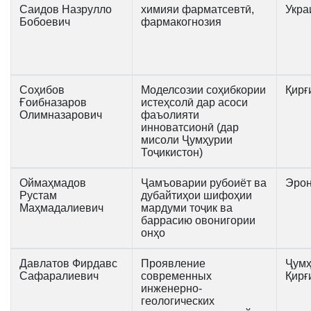
Саидов Назрулло
химияи фарматсевтӣ,
Укра
Бобоевич
фармакогнозия
Соҳибов
Моделсозии соҳибкории
Қирғ
Ғоибназаров
истеҳсолӣ дар асоси
Олимназарович
фаъолияти
инноватсионӣ (дар
мисоли Ҷумҳурии
Тоҷикистон)
Оймаҳмадов
Ҷамъоварии рубоиёт ва
Эро
Рустам
дубайтиҳои шифоҳии
Маҳмадалиевич
мардуми тоҷик ва
баррасию овонигории
онҳо
Давлатов Фирдавс
Проявление
Ҷумҳ
Сафаралиевич
современных
Қирғ
инженерно-
геологических