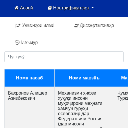
Асосӣ
Нострификатсия
Унвонҳои илмӣ
Диссертатсияҳо
Маъмур
Ному насаб
Номи мавзӯъ
Ма
Бахронов Алишер
Механизми ҳифзи
Ҷумҳ
Азизбекович
ҳуқуқи инсони
Турк
муҳоҷирони меҳнатӣ
ҳамчун гуруҳи
осебпазир дар
Федератсияи Россия
(дар мисоли