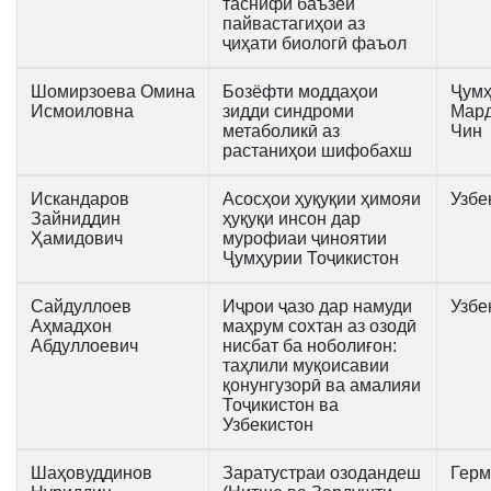
таснифи баъзеи
пайвастагиҳои аз
ҷиҳати биологӣ фаъол
Шомирзоева Омина
Бозёфти моддаҳои
Ҷумҳ
Исмоиловна
зидди синдроми
Мар
метаболикӣ аз
Чин
растаниҳои шифобахш
Искандаров
Асосҳои ҳуқуқии ҳимояи
Узбе
Зайниддин
ҳуқуқи инсон дар
Ҳамидович
мурофиаи ҷиноятии
Ҷумҳурии Тоҷикистон
Сайдуллоев
Иҷрои ҷазо дар намуди
Узбе
Аҳмадхон
маҳрум сохтан аз озодӣ
Абдуллоевич
нисбат ба ноболиғон:
таҳлили муқоисавии
қонунгузорӣ ва амалияи
Тоҷикистон ва
Узбекистон
Шаҳовуддинов
Заратустраи озодандеш
Герм