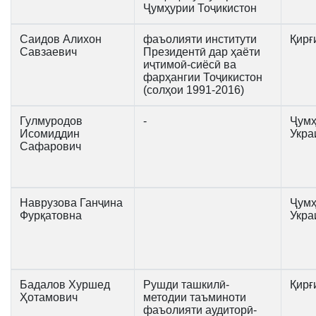
Ҷумҳурии Тоҷикистон
Саидов Алихон
фаъолияти институти
Қирғ
Савзаевич
Президентӣ дар ҳаёти
иҷтимоӣ-сиёсӣ ва
фарҳангии Тоҷикистон
(солҳои 1991-2016)
Гулмуродов
-
Ҷумҳ
Исомиддин
Укра
Сафарович
Наврузова Ганҷина
Ҷумҳ
Фурқатовна
Укра
Бадалов Хуршед
Рушди ташкилӣ-
Қирғ
Ҳотамович
методии таъминоти
фаъолияти аудиторӣ-