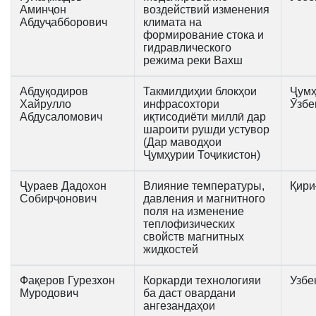
Аминҷон
воздействий изменения
Абдуҷабборович
климата на
формирование стока и
гидравлического
режима реки Вахш
Абдуқодиров
Такмилдиҳии блокҳои
Ҷумҳ
Хайрулло
инфрасохтори
Ӯзбе
Абдусаломович
иқтисодиёти миллӣ дар
шароити рушди устувор
(Дар маводҳои
Ҷумҳурии Тоҷикистон)
Ҷураев Дадохон
Влияние температуры,
Қири
Собирҷонович
давления и магнитного
поля на изменение
теплофизических
свойств магнитных
жидкостей
Фақеров Гурезхон
Коркарди технологияи
Узбе
Муродович
ба даст овардани
ангезандаҳои