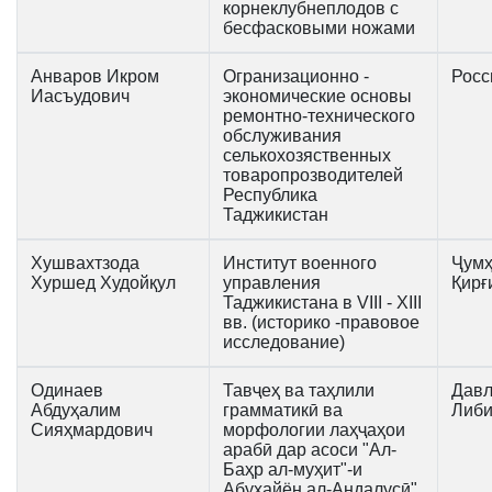
корнеклубнеплодов с
бесфасковыми ножами
Анваров Икром
Огранизационно -
Росс
Иасъудович
экономические основы
ремонтно-технического
обслуживания
селькохозяственных
товаропрозводителей
Республика
Таджикистан
Хушвахтзода
Институт военного
Ҷумҳ
Хуршед Худойқул
управления
Қирғ
Таджикистана в VIII - ХIII
вв. (историко -правовое
исследование)
Одинаев
Тавҷеҳ ва таҳлили
Давл
Абдуҳалим
грамматикӣ ва
Либ
Сияҳмардович
морфологии лаҳҷаҳои
арабӣ дар асоси "Ал-
Баҳр ал-муҳит"-и
Абуҳайён ал-Андалусӣ"