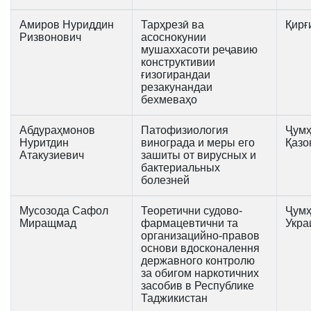
Амиров Нуриддин
Тарҳрезӣ ва
Қирғ
Ризвонович
асоснокунии
мушаххасоти реҷавию
конструктивии
ғизогирандаи
резакунандаи
бехмеваҳо
Абдураҳмонов
Патофизиология
Ҷумҳ
Нуритдин
винограда и меры его
Қазо
Атакузиевич
зашиты от вирусных и
бактериальных
болезней
Мусозода Сафол
Теоретични судово-
Ҷумҳ
Миращмад
фармацевтични та
Укра
организацийно-правов
основи вдосконалення
державного контролю
за обигом наркотичних
засобив в Республике
Таджикистан