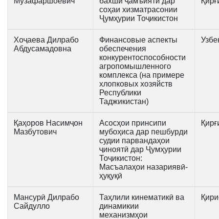
Музафаршоевич
бахши ҷамъиятӣ дар
Қирғ
соҳаи хизматрасонии
Ҷумҳурии Тоҷикистон
Хоҷаева Дилрабо
Финансовые аспекты
Узбе
Абдусамадовна
обеспечения
конкурентоспособности
агропомышленного
комплекса (на примере
хлопковых хозяйств
Республики
Таджикистан)
Қаҳоров Насимҷон
Асосҳои принсипи
Қирғ
Мазбутович
мубоҳиса дар пешбурди
судии парвандаҳои
ҷиноятӣ дар Ҷумҳурии
Тоҷикистон:
Масъалаҳои назариявӣ-
ҳуқуқӣ
Мансурӣ Дилрабо
Таҳлили кинематикӣ ва
Қири
Сайдулло
динамикии
механизмҳои