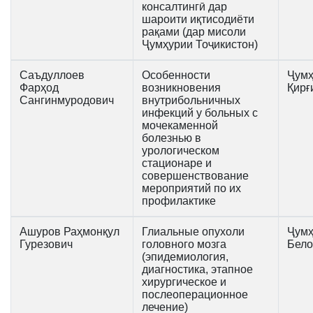
консалтингӣ дар
шароити иқтисодиёти
рақами (дар мисоли
Ҷумҳурии Тоҷикистон)
Саъдуллоев
Особенности
Ҷумҳ
Фарҳод
возникновения
Қирғ
Сангинмуродович
внутрибольничных
инфекций у больных с
мочекаменной
болезнью в
урологическом
стационаре и
совершенствование
мероприятий по их
профилактике
Ашуров Раҳмонқул
Глиальные опухоли
Ҷумҳ
Гурезович
головного мозга
Бело
(эпидемиология,
диагностика, этапное
хирургическое и
послеоперационное
лечение)