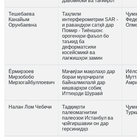
давомнокӣ ва тағйирот
Тешебаева
Таҳлили
Ҷумҳ
Канайым
интерферометрии SAR -
Феде
Орунбаевна
и равандҳои сатҳӣ дар
Олм
Помир - Тиёншон:
орогенҳои фаъол бо
таъкид ба
деформатсияи
косейсмикӣ ва
лағжишҳои замин
Ёрмирзоев
Маҷмӯаи мақолаҳо дар
Иёло
Мирзобобо
бораи муҳоҷирати
Мутт
Мирзогайбуллоевич
байналмилалӣ дар
Амр
кишварҳои собиқ
Иттиҳоди Шуравӣ
Налан Лом Чебечи
Тадқиқоти
Ҷумҳ
палеомагнитии
Турк
палеозои Истанбул ва
ҷойгиршавии он дар
герсинидҳо