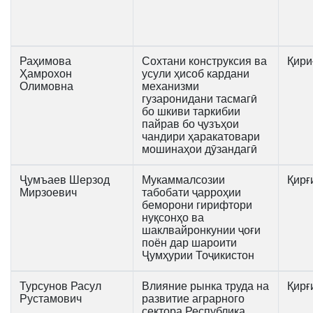
Раҳимова
Сохтани конструксия ва
Қири
Ҳамрохон
усули ҳисоб кардани
Олимовна
механизми
гузаронидани тасмагӣ
бо шкиви таркибии
пайрав бо ҷузъҳои
чандири ҳаракатовари
мошинаҳои дӯзандагӣ
Ҷумъаев Шерзод
Мукаммалсозии
Қирғ
Мирзоевич
табобати ҷарроҳии
беморони гирифтори
нуқсонҳо ва
шаклвайронкунии ҷоғи
поён дар шароити
Ҷумҳурии Тоҷикистон
Турсунов Расул
Влияние рынка труда на
Қирғ
Рустамович
развитие аграрного
сектора Республика