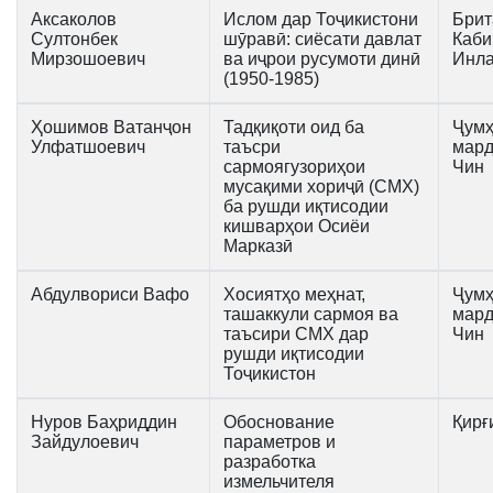
Аксаколов
Ислом дар Тоҷикистони
Брит
Султонбек
шӯравӣ: сиёсати давлат
Каби
Мирзошоевич
ва иҷрои русумоти динӣ
Инл
(1950-1985)
Ҳошимов Ватанҷон
Тадқиқоти оид ба
Ҷумҳ
Улфатшоевич
таъсри
мар
сармоягузориҳои
Чин
мусақими хориҷӣ (СМХ)
ба рушди иқтисодии
кишварҳои Осиёи
Марказӣ
Абдулвориси Вафо
Хосиятҳо меҳнат,
Ҷумҳ
ташаккули сармоя ва
мар
таъсири СМХ дар
Чин
рушди иқтисодии
Тоҷикистон
Нуров Баҳриддин
Обоснование
Қирғ
Зайдулоевич
параметров и
разработка
измельчителя