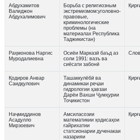
Абдухамитов
Борьба с религиозным
Қирғ
Валиджон
экстремизмом:уголовно-
Абдухалимович
правовые,
криминологические
проблемы (на
материалах Республика
Таджикистан)
Раҳмонова Наргис
Осиёи Марказӣ баъд аз
Слов
Муродалиевна
соли 1991: вазъ ва
сиёсати забонӣ
Қодиров Анвар
Ташаккулёбӣ ва
Қирғ
Саидқулович
динамикаи реҷаи
гидрологии ҳавзаи
Дарёи Вахши Ҷумҳурии
Тоҷикистон
Наҷмиддинов
Амсиласозии
Қирғ
Асадулло
математикии ҳодисаҳои
Мирзоевич
ғайрихатии
статсионарии дученакаи
назарияи