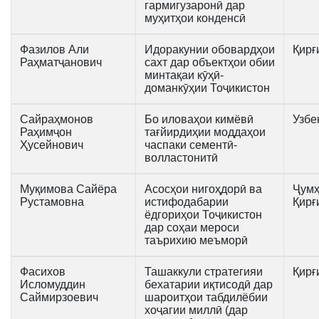
гармигузаронӣ дар
муҳитҳои конденсӣ
Фазилов Али
Идоракунии обовардҳои
Қирғ
Раҳматҷанович
сахт дар объектҳои обии
минтақаи кӯҳӣ-
доманкӯҳии Тоҷикистон
Сайраҳмонов
Бо иловаҳои кимёвӣ
Узбе
Раҳимҷон
тағйирдиҳии моддаҳои
Ҳусейнович
часпаки сементӣ-
волластонитӣ
Муқимова Сайёра
Асосҳои нигоҳдорӣ ва
Ҷумҳ
Рустамовна
истифодабарии
Қирғ
ёдгориҳои Тоҷикистон
дар соҳаи мероси
таърихию меъморӣ
Фасихов
Ташаккули стратегияи
Қирғ
Исломуддин
бехатарии иқтисодӣ дар
Саймирзоевич
шароитҳои табдилёбии
хоҷагии миллӣ (дар