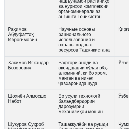
нашъунамои растаниҳо
ва нуриҳои комплексии
органоминералӣ аз
ангишти Тоҷикистон
Раҳимов
Научные основы
Қирғ
Абдуфаттоҳ
рационального
Иброгимович
использования и
охраны водных
ресурсов Таджикистана
Ҳакимов Искандар
Рафтори анодӣ ва
Ӯзбе
Бозорович
оксидшавии хӯлаи рӯҳ-
алюминий, ки бо хром,
манган ва никел
ҷавҳаронидашуда
Шоҳиён Алмосшо
Бо усули технологӣ
Ӯзбе
Набот
баландбардории
дарозумрии
механизмҳои мошин
Шукуров Сӯҳроб
Ташаккулёбӣ ва рушди
Ҷумҳ