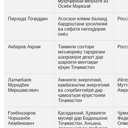
муҳоҷирони меҳнатӣ аз
Осиёи Марказӣ
Пирзода Тоҷиддин
Асосҳои илмии баланд
Росс
бардоштани ҳосилнокӣ
ва сифати нигоҳдории
пиёз
Акбаров Акрам
Такмили сохтори
Росс
меъмориву тарҳрезии
шаҳракҳои деҳот дар
шароити минтақаи
кӯҳии Тоҷикистон
Лалҷебаев
Амнияти энергетикӣ,
Иёло
Муродбек
камбизоатии энергетикӣ
Мутт
Миршамсович
ва соҳибихтиёрӣ дар
Амр
ҷамоатҳои кӯҳистонии
Тоҷикистон
Ғоибназаров
Қасидахонӣ. Ҳуввияти
Ҷумҳ
Чоршанбе
мусиқӣ дар Бадахшони
Феде
Аёмбекович
Тоҷикистон. Анъана,
Олм