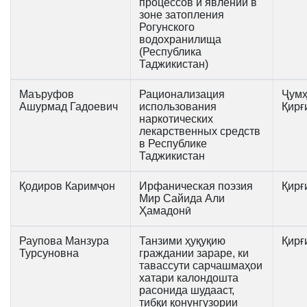
процессов и явлений в
зоне затопления
Рогунского
водохранилища
(Республика
Таджикистан)
Маъруфов
Рационализация
Ҷумҳ
Ашурмад Гадоевич
использования
Қирғ
наркотических
лекарственных средств
в Республике
Таджикистан
Қодиров Каримҷон
Ирфаническая поэзия
Қирғ
Мир Сайида Али
Ҳамадонӣ
Раупова Манзура
Танзими ҳуқуқию
Қирғ
Турсуновна
граждании зараре, ки
тавассути сарчашмаҳои
хатари калондошта
расонида шудааст,
тибқи қонунгузории