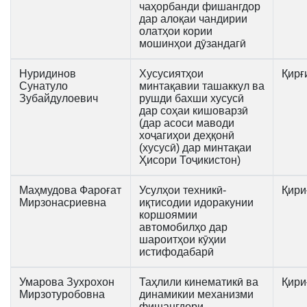
чаҳорбанди фишангдор
дар алоқаи чандирии
олатҳои кории
мошинҳои дӯзандагӣ
Нуридинов
Хусусиятҳои
Қирғ
Сунатуло
минтақавии ташаккул ва
Зубайдулоевич
рушди бахши хусусӣ
дар соҳаи кишоварзӣ
(дар асоси маводи
хоҷагиҳои деҳқонӣ
(хусусӣ) дар минтақаи
Ҳисори Тоҷикистон)
Маҳмудова Фароғат
Усулҳои техникӣ-
Қири
Мирзонасриевна
иқтисодии идоракунии
коршоямии
автомобилҳо дар
шароитҳои кӯҳии
истифодабарӣ
Умарова Зухрохон
Таҳлили кинематикӣ ва
Қири
Мирзотуробовна
динамикии механизми
фишангдори