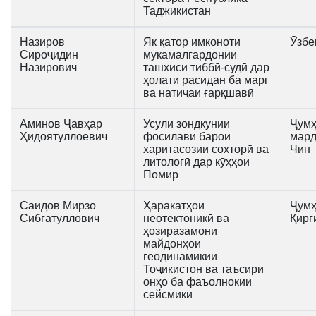
Таджикистан
Назиров
Як қатор имконоти
Ӯзбе
Сироҷидин
мукамалгардонии
Назирович
ташхиси тиббӣ-судӣ дар
ҳолати расидан ба марг
ва натиҷаи ғарқшавӣ
Аминов Ҷавҳар
Усули зондкунии
Ҷумҳ
Ҳидоятуллоевич
фосилавӣ барои
мар
харитасозии сохторӣ ва
Чин
литологӣ дар кӯҳҳои
Помир
Саидов Мирзо
Ҳаракатҳои
Ҷумҳ
Сибгатуллович
неотектоникӣ ва
Қирғ
ҳозиразамони
майдонҳои
геодинамикии
Тоҷикистон ва таъсири
онҳо ба фаъолнокии
сейсмикӣ