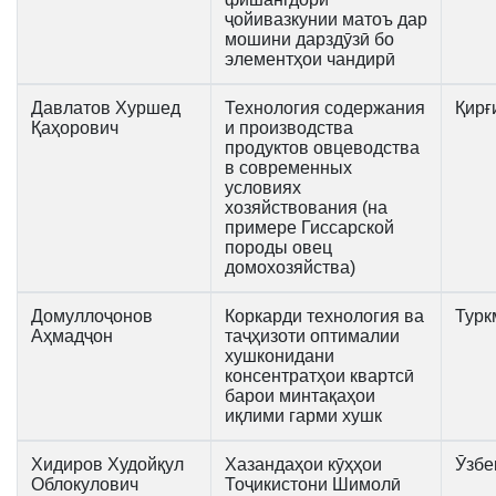
ҷойивазкунии матоъ дар
мошини дарздӯзӣ бо
элементҳои чандирӣ
Давлатов Хуршед
Технология содержания
Қирғ
Қаҳорович
и производства
продуктов овцеводства
в современных
условиях
хозяйствования (на
примере Гиссарской
породы овец
домохозяйства)
Домуллоҷонов
Коркарди технология ва
Турк
Аҳмадҷон
таҷҳизоти оптималии
хушконидани
консентратҳои квартсӣ
барои минтақаҳои
иқлими гарми хушк
Хидиров Худойқул
Хазандаҳои кӯҳҳои
Ӯзбе
Облокулович
Тоҷикистони Шимолӣ