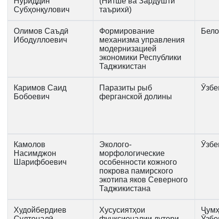
Нуриддин
(Нитше ва Зардушти
Субҳонқулович
таърихӣ)
Олимов Саъдӣ
Формирование
Бело
Ибодуллоевич
механизма управления
модернизацией
экономики Республики
Таджикистан
Каримов Саид
Паразиты рыб
Ӯзбе
Бобоевич
ферганской долины
Камолов
Эколого-
Ӯзбе
Насимджон
морфологические
Шарифбоевич
особенности кожного
покрова памирского
экотипа яков Северного
Таджикистана
Худойбердиев
Хусусиятҳои
Ҷумҳ
Султоналӣ
функсионалии дутори
Ӯзбе