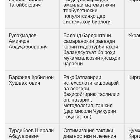
Тағойбекович
амсилаи математикии
тербулетнокии
популятсияҳо дар
системаҳои биологӣ
Гулаҳмадов
Баланд бардоштани
Укра
Аминҷон
самаранокии раванди
Абдуҷабборович
кории гидротурбинаҳои
баландсуръат бо роҳи
мукаммалсозии қисмҳои
ҷараёнӣ
Барфиев Қобилҷон
Рақобатпазирии
Қирғ
Хушвахтович
истеҳсолоти кишоварзӣ
ва асосҳои
баҳисобгирию таҳлилии
он: назария,
методология, ташкил
(дар мисоли Ҷумҳурии
Тоҷикистон)
Турдибоев Шералӣ
Оптимизация тактики
Ҷумҳ
Абдуллоевич
диагностики и лечения
Қирғ