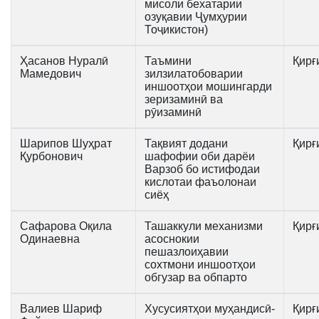
мисоли бехатарии
озуқавии Ҷумҳурии
Тоҷикистон)
Ҳасанов Нуралӣ
Таъмини
Қирғ
Мамедович
зилзилатобоварии
иншоотҳои мошингарди
зеризаминӣ ва
рӯизаминӣ
Шарипов Шуҳрат
Тақвият додани
Қирғ
Қурбонович
шафофии оби дарёи
Варзоб бо истифодаи
кислотаи фаъолонаи
сиёҳ
Сафарова Оқила
Ташаккули механизми
Қирғ
Одинаевна
асоснокии
пешазлоиҳавии
сохтмони иншоотҳои
обгузар ва обпарто
Валиев Шариф
Хусусиятҳои муҳандисӣ-
Қирғ