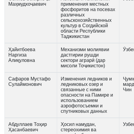
Маҳмудхоҷаевич
применения местных
фосфоритов на посевах
различных
сельскохозяйственных
культур в Согдийской
области Республики
Таджикистан
Ҳайитбоева
Механизми молиявии
Ӯзбе
Наргиза
дастгирии рушди
Алиқуловна
сектори аграрӣ (дар
мисоли Тоҷикистон)
Сафаров Мустафо
Изменения ледников и
Ҷумҳ
Сулаймонович
ледниковых озер и
мар
связанные с ними
Чин
опасности на Памире и
использованием
аэрофотосъемки и
спутниковых данных
Абдуллаев Тоҳир
Ҳосил намудан,
Узбе
Ҳасанбаевич
стереохимия ва