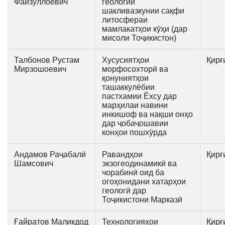
Файзуллоевич
геологии
шакливазкунии сақфи
литосфераи
мамлакатҳои кӯҳи (дар
мисоли Тоҷикистон)
Талбонов Рустам
Хусусиятҳои
Қирғ
Мирзошоевич
морфосохторӣ ва
қонуниятҳои
ташаккулёбии
пастхамии Ёхсу дар
марҳилаи навини
инкишоф ва нақши онҳо
дар ҷобаҷошавии
конҳои пошхӯрда
Андамов Раҷабалӣ
Равандҳои
Қирғ
Шамсович
экзогеодинамикӣ ва
чорабинӣ оид ба
огоҳонидани хатарҳои
геологӣ дар
Тоҷикистони Марказӣ
Ғайратов Маликдод
Технологияҳои
Қирғ