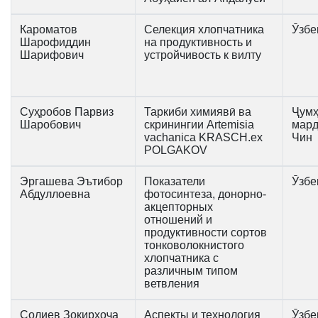
Кароматов
Селекция хлопчатника
Ӯзбе
Шарофиддин
на продуктивность и
Шарифович
устройчивость к вилту
Суҳробов Парвиз
Таркиби химиявӣ ва
Ҷумҳ
Шаробович
скринингии Artemisia
мар
vachanica KRASCH.ex
Чин
POLGAKOV
Эргашева Эътибор
Показатели
Ӯзбе
Абдуллоевна
фотосинтеза, донорно-
акцепторных
отношений и
продуктивности сортов
тонковолокнистого
хлопчатника с
различным типом
ветвления
Солиев Зокирхоҷа
Аспекты и технология
Ӯзбе