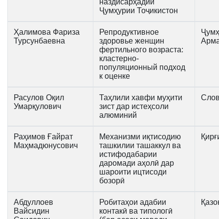
наздисарҳадии
Ҷумҳурии Тоҷикистон
Ҳалимова Фариза
Репродуктивное
Ҷумҳ
Турсунбаевна
здоровье женщин
Арма
фертильного возраста:
кластерно-
популяционный подход
к оценке
Расулов Оқил
Таҳлили хавфи муҳити
Слов
Умарқулович
зист дар истеҳсоли
алюминий
Раҳимов Ғайрат
Механизми иқтисодию
Қирғ
Маҳмадюнусович
ташкилии ташаккул ва
истифодабарии
даромади аҳолӣ дар
шароити ицтисоди
бозорӣ
Абдуллоев
Робитаҳои адабии
Қазо
Вайсидин
контакӣ ва типологӣ