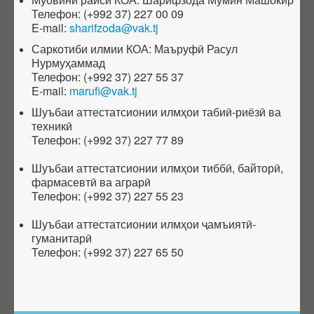
Телефон: (+992 37) 227 00 09
Эътирофи баробарарзишии ҳуҷҷатҳо
E-mail:
sharifzoda@vak.tj
Аттестатсияи такрорӣ
Саркотиби илмии КОА: Маъруфӣ Расул
Шиносномаи ихтисосҳо
Нурмуҳаммад
Телефон: (+992 37) 227 55 37
Бюллетени КОА
E-mail:
marufi@vak.tj
Санадҳои меъёрии ҳуқуқӣ
Шуъбаи аттестатсионии илмҳои табиӣ-риёзӣ
ва
Конститутсияи ҶТ
техникӣ
Телефон: (+992 37) 227 77 89
Қонунҳои ҶТ
Шуъбаи аттестатсионии илмҳои тиббӣ, байторӣ,
Амру фармонҳои Президенти ҶТ
фармасевтӣ ва аграрӣ
Қарорҳои Ҳукумати ҶТ
Телефон: (+992 37) 227 55 23
Маҷаллаҳои тақризшаванда
Шуъбаи аттестатсионии илмҳои ҷамъиятӣ-
Маҷаллаҳои тақризшавандаи ҶТ
гуманитарӣ
Телефон: (+992 37) 227 65 50
Қоидаҳои бақайдгирии маҷалла
Феҳристи муваққатии маҷаллаҳои тақризшаванда
Саволу ҷавобҳо