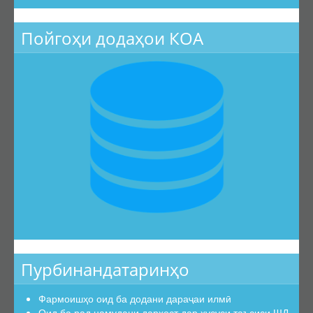
Пойгоҳи додаҳои КОА
Пурбинандатаринҳо
Фармоишҳо оид ба додани дараҷаи илмӣ
Оид ба рад намудани дархост дар хусуси таъсиси ШД