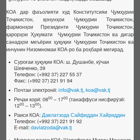
Фармоишҳо дар бораи рад ва бозхонд кардани диссертатсия
КОА дар фаъолияти худ Конститутсияи Ҷумҳурии
оид ба дарёфти дараҷаи илмӣ
Тоҷикистон, қонунҳои Ҷумҳурии Тоҷикистон,
Санадҳои номенклатурӣ
фармонҳои Президенти Ҷумҳурии Тоҷикистон,
Номенклатураи ихтисосҳои илмӣ
қарорҳои Ҳукумати Ҷумҳурии Тоҷикистон ва дигар
санадҳои меъёрии ҳуқуқии Ҷумҳурии Тоҷикистон ва
Таснифоти PhD
инчунин Низомномаи КОА-ро ба роҳбарӣ мегирад.
Феҳристи мувофиқати байни таснифотҳо
Унвонҳои илмӣ
Суроғаи ҳуқуқии КОА: ш. Душанбе, кӯчаи
Шевченко, 39
Тартиби додани дараҷа ва унвонҳои илмӣ
Телефон: (+992 37) 227 55 37
Факс: (+992 37) 221 91 94
Феҳристи ҳуҷҷатҳои унвони илмӣ
Почтаи электронӣ:
info@vak.tj
,
koa@vak.tj
Фармоишҳо оид ба додани унвони илмӣ
00
00
Реҷаи корӣ: 08
– 17
(танаффуси нисфирӯзӣ:
Рӯйхати ихтисосҳои унвонҳои илмӣ
00
00
12
– 13
).
Фармоишҳо маҳрумсозии унвони илмӣ
Раиси КОА:
Давлатзода Сайфиддин Хайриддин
Фармоишҳо дар бораи рад ва бозхонд кардани дархостнома оид
Телефон: (+992 37) 221 91 92
E-mail:
davlatzoda@vak.tj
ба дарёфти унвони илмӣ
Нострификатсия, аттестатсияи такрорӣ
Муовини раиси КОА: Шарифзода Мумин Машокир