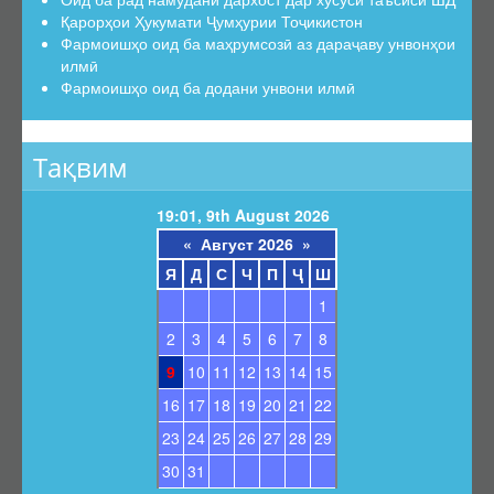
Қарорҳои Ҳукумати Ҷумҳурии Тоҷикистон
Фармоишҳо оид ба маҳрумсозӣ аз дараҷаву унвонҳои
илмӣ
Фармоишҳо оид ба додани унвони илмӣ
Тақвим
19:01, 9th August 2026
«
Август 2026
»
Я
Д
С
Ч
П
Ҷ
Ш
1
2
3
4
5
6
7
8
9
10
11
12
13
14
15
16
17
18
19
20
21
22
23
24
25
26
27
28
29
30
31