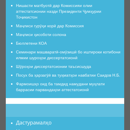
Қарорҳои Раёсат
Нишасти матбуотӣ дар Комиссияи олии
аттестатсионии назди Президенти Ҷумҳурии
Нақшаҳои фаъолият
Тоҷикистон
Ҳисоботҳо
Маҷлиси гурӯҳи корӣ дар Комиссия
Шӯроҳои диссертатсионӣ
Маҷлиси ҳисоботи солона
Низомномаи ШД
Бюллетени КОА
Шӯроҳои диссертатсионии таъсисшуда
Семинари машваратӣ-омӯзишӣ бо иштироки котибони
Шӯроҳои амалкунанда
илмии шуроҳои диссертатсионӣ
Оид ба фаъолияти ШД
Шӯроҳои диссертатсионии таъсисшуда
Посух ба ҳарзагӯӣ ва туҳматҳои навбатии Саидов Н.Б.
Фармоишҳо оид ба ШД
Фармоишҳо оид ба тамдид намудани муҳлати
Қатъи фаъолияти ШД
баррасии парвандаҳои аттестатсионӣ
Оид ба рад намудани дархост
Тағйирот дар ҳайати ШД
Номгӯи ҳуҷҷатҳо барои таъсиси ШД
Намунаи ҳуҷҷатҳо барои таъсиси ШД
Дастурамалҳо
Тартиби бақайдгири давлатии диссертатсия