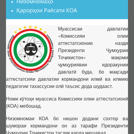
Низомномаҳо
Ҳимояи якдаъфаина
Қарорҳои Раёсати КОА
Фармоишҳо оид ба боздоштани фаъолияти ШД
Фармоишҳо оид ба тамдиди фаъолияти ШД
Муассисаи давлатии
«Комиссияи олии
Номгӯи ҳуҷҷатҳо оид ба тамдиди ШД
аттестатсионии назди
Шӯроҳои экспертӣ (ШЭ)
Президенти Ҷумҳурии
Низомнома
Тоҷикистон» мақоми
Шӯроҳои амалкунанда
ҷумҳуриявии идоракунии
давлатӣ буда, бо мақсади
Тағйирот дар ҳайати ШЭ
аттестатсияи давлатии кормандони илмӣ ва илмию
Иттилоот аз ШЭ
педагогии тахассусии олӣ таъсис дода шудааст.
Дараҷаҳои илмӣ
Номи кӯтоҳи муассиса Комиссияи олии аттестатсионӣ
Тартиби додани дараҷа ва унвонҳои илмӣ
(КОА) мебошад.
Феҳристи ҳуҷҷатҳои дараҷаи илмӣ
Низомномаи КОА бо нишон додани сохтор ва
Фармоишҳо оид ба додани дараҷаи илмӣ
шумораи кормандони он аз тарафи Президенти
Фармоишҳо оид ба маҳрумсозии дараҷаи илмӣ
Ҷумҳурии Тоҷикистон тасдиқ карда мешавад.