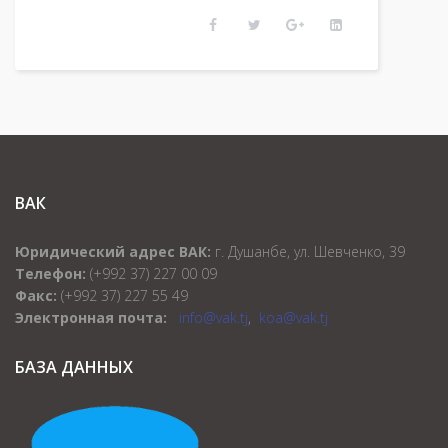
ВАК
Юридический адрес ВАК:
г. Душанбе, ул. Шевченко, 39
Телефон:
(+992 37) 227 00 09
Факс:
(+992 37) 227 55 49
Электронная почта:
info@vak.tj
,
koa@vak.tj
БАЗА ДАННЫХ