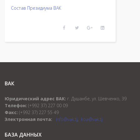
Состав Президиума ВАК
ВАК
Юридический адрес ВАК:
г. Душанбе, ул. Шевченко, 39
Телефон:
(+992 37) 227 00 09
Факс:
(+992 37) 227 55 49
Электронная почта:
info@vak.tj
,
koa@vak.tj
БАЗА ДАННЫХ