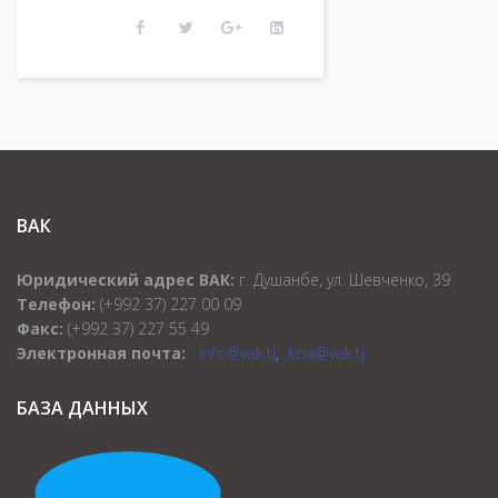
ВАК
Юридический адрес ВАК:
г. Душанбе, ул. Шевченко, 39
Телефон:
(+992 37) 227 00 09
Факс:
(+992 37) 227 55 49
Электронная почта:
info@vak.tj
,
koa@vak.tj
БАЗА ДАННЫХ