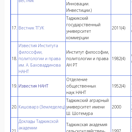
вестник
Инновации.
Инвестиции.)
Таджикский
государственный
17.
Вестник ТГУК
2011(4)
университет
коммерции
Известия Института
философии,
Институт философии,
18.
политологии и права
политологии и права
1982(4)
им. А. Баховаддинова
АН РТ
НАНТ
Отделение
19.
Известия Н
АНТ
общественных
1952(4)
наук НАНТ
Таджикский аграрный
20.
Кишоварз (Земледелец)
университет имени
2000
Ш. Шотемура
Доклады Таджикской
Таджикская академия
академии
21.
сельскохозяйствен-
1997