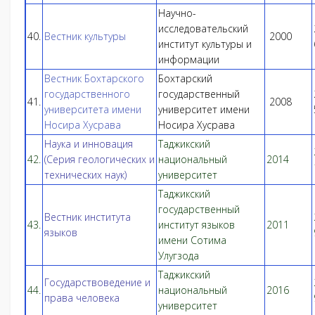
Научно-
исследовательский
40.
Вестник культуры
2000
институт культуры и
информации
Вестник Бохтарского
Бохтарский
государственного
государственный
41.
2008
университета имени
университет имени
Носира Хусрава
Носира Хусрава
Наука и инновация
Таджикский
42.
(Серия геологических и
национальный
2014
технических наук)
университет
Таджикский
государственный
Вестник института
43.
институт языков
2011
языков
имени Сотима
Улугзода
Таджикский
Государствоведение и
44.
национальный
2016
права человека
университет