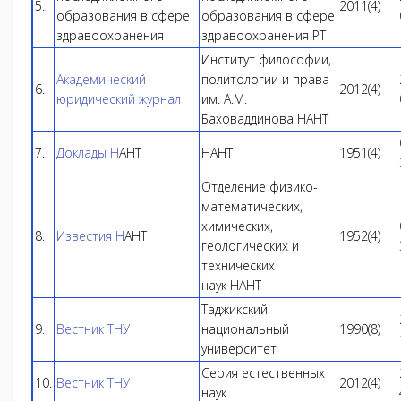
5.
2011(4)
образования в сфере
образования в сфере
здравоохранения
здравоохранения РТ
Институт философии,
Академический
политологии и права
6.
2012(4)
юридический журнал
им. А.М.
Баховаддинова НАНТ
7.
Доклады Н
АНТ
НАНТ
1951(4)
Отделение физико-
математических,
химических,
8.
Известия Н
АНТ
1952(4)
геологических и
технических
наук НАНТ
Таджикский
9.
Вестник ТНУ
национальный
1990(8)
университет
Серия естественных
10.
Вестник ТНУ
2012(4)
наук