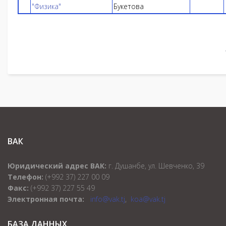
"Физика"
Букетова
ВАК
Юридический адрес ВАК:
г. Душанбе, ул. Шевченко, 39
Телефон:
(+992 37) 227 00 09
Факс:
(+992 37) 227 55 49
Электронная почта:
info@vak.tj
,
koa@vak.tj
БАЗА ДАННЫХ