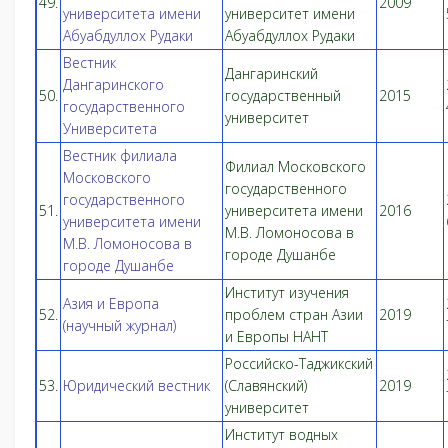
49.
2009
университета имени
университет имени
Абуабдуллох Рудаки
Абуабдуллох Рудаки
Вестник
Дангаринский
Дангаринского
50.
государственный
2015
государственного
университет
Университета
Вестник филиала
Филиал Московского
Московского
государственного
государственного
51.
университета имени
2016
университета имени
М.В. Ломоносова в
М.В. Ломоносова в
городе Душанбе
городе Душанбе
Институт изучения
Азия и Европа
52.
проблем стран Азии
2019
(научный журнал)
и Европы НАНТ
Российско-Таджикский
53.
Юридический вестник
(Славянский)
2019
университет
Институт водных