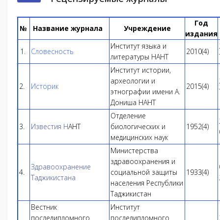
Год
№
Название журнала
Учреждение
издания
Институт языка и
1.
Словесность
2010(4)
литературы НАНТ
Институт истории,
археологии и
2.
Историк
2015(4)
этнографии имени А.
Дониша НАНТ
Отделение
3.
Известия Н
АНТ
биологических и
1952(4)
медицинских наук
Министерства
здравоохранения и
Здравоохранение
4.
социальной защиты
1933(4)
Таджикистана
населения Республики
Таджикистан
Вестник
Институт
последипломного
последипломного