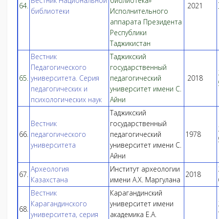
Вестник Национальной
библиотека»
64.
2021
библиотеки
Исполнительного
аппарата Президента
Республики
Таджикистан
Вестник
Таджикский
Педагогического
государственный
65.
университета. Серия
педагогический
2018
педагогических и
университет имени С.
психологических наук
Айни
Таджикский
Вестник
государственный
66.
педагогического
педагогический
1978
университета
университет имени С.
Айни
Археология
Институт археологии
67.
2018
Казахстана
имени А.Х. Маргулана
Вестник
Карагандинский
Карагандинского
университет имени
68.
университета, серия
академика Е.А.