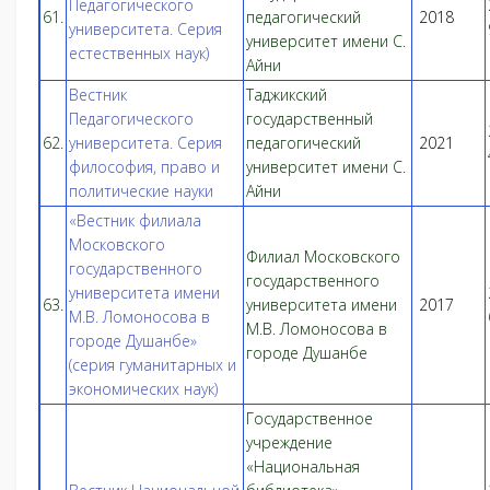
Педагогического
61.
педагогический
2018
университета. Серия
университет имени С.
естественных наук)
Айни
Вестник
Таджикский
Педагогического
государственный
62.
университета. Серия
педагогический
2021
философия, право и
университет имени С.
политические науки
Айни
«Вестник филиала
Московского
Филиал Московского
государственного
государственного
университета имени
63.
университета имени
2017
М.В. Ломоносова в
М.В. Ломоносова в
городе Душанбе»
городе Душанбе
(серия гуманитарных и
экономических наук)
Государственное
учреждение
«Национальная