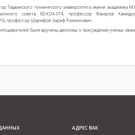
тор Таджикского технического университета имени академика М.
ационного совета 6D.КОА-014, профессор Факеров Хамидул
016, профессор Шарифов Зариф Рахмонович.
еподавателей были вручены дипломы о присуждении учёных зван
 ДАННЫХ
АДРЕС ВАК