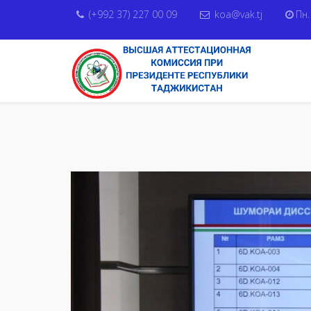
(+992 37) 227 00 09
koa@vak.tj
Пн.