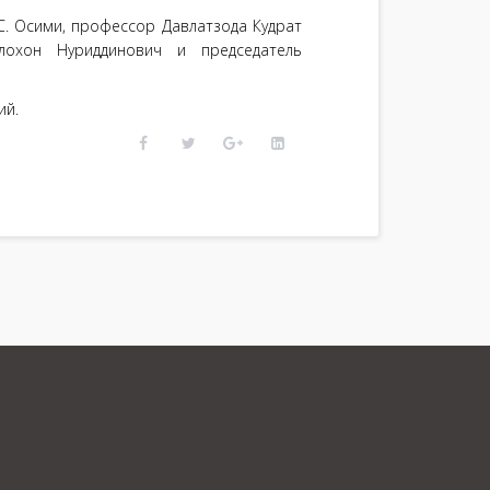
С. Осими, профессор Давлатзода Кудрат
лохон Нуриддинович и председатель
ий.