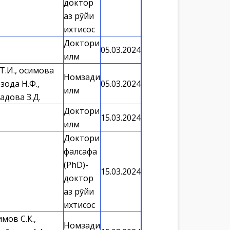
доктор
аз рӯйи
ихтисос
Доктори
05.03.2024
илм
.И., Қосимова
Номзади
зода Н.Ф.,
05.03.2024
илм
адова З.Д.
Доктори
15.03.2024
илм
Доктори
фалсафа
(PhD)-
15.03.2024
доктор
аз рӯйи
ихтисос
имов С.К.,
Номзади