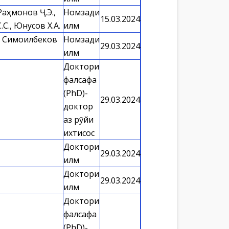
 Раҳмонов Ҷ.Э.,
Номзади
15.03.2024
С., Юнусов Х.А.
илм
., Симоилбеков
Номзади
29.03.2024
илм
Доктори
фалсафа
(PhD)-
29.03.2024
доктор
аз рӯйи
ихтисос
Доктори
29.03.2024
илм
Доктори
29.03.2024
илм
Доктори
фалсафа
(PhD)-