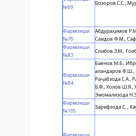
Бозоров С.С., Му
№69
Фармоиши
Абдураҳимов Р.М.
№70
Саидов Ф.М., Саф
Фармоиши
Соибов З.М., Ғои
№83
Баёнов М.Б., Ибр
Қаландаров Ф.Ш.,
Фармоиши
Раҷабзода С.А., 
№84
Б.Ф., Холов Ш.Я.,
Эмомализода Н.Э
Фармоиши
Зарифзода С.Қ., К
№105
Фармоиши