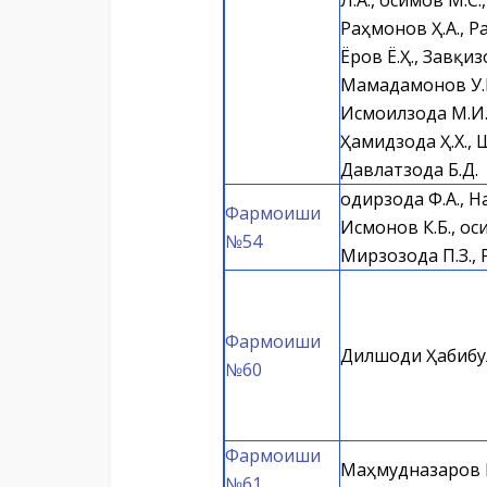
Л.А., Қосимов М.С
Раҳмонов Ҳ.А., Р
Ёров Ё.Ҳ., Завқиз
Мамадамонов У.М.
Исмоилзода М.И.,
Ҳамидзода Ҳ.Х., 
Давлатзода Б.Д.
Қодирзода Ф.А., 
Фармоиши
Исмонов К.Б., Қос
№54
Мирзозода П.З., 
Фармоиши
Дилшоди Ҳабибу
№60
Фармоиши
Маҳмудназаров
№61