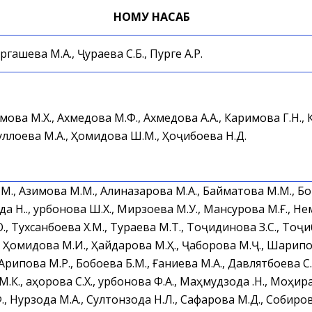
НОМУ НАСАБ
гашева М.А., Ҷураева С.Б., Пурге А.Р.
мова М.Х., Ахмедова М.Ф., Ахмедова А.А., Каримова Г.Н., К
уллоева М.А., Ҳомидова Ш.М., Ҳоҷибоева Н.Д.
 М., Азимова М.М., Алиназарова М.А., Байматова М.М., Б
а Н.Қ., Қурбонова Ш.Х., Мирзоева М.У., Мансурова М.Ғ., Не
 Тухсанбоева Х.М., Тураева М.Т., Тоҷидинова З.С., Тоҷи
 Ҳомидова М.И., Ҳайдарова М.Ҳ., Ҷаборова М.Ҷ., Шарипов
 Арипова М.Р., Бобоева Б.М., Ғаниева М.А., Давлятбоева С
.К., Қаҳорова С.Х., Қурбонова Ф.А., Маҳмудзода Қ.Н., Моҳира
 Нурзода М.А., Султонзода Н.Л., Сафарова М.Д., Собирова