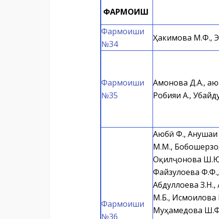
ФАРМОИШ
Фармоиши
Ҳакимова М.Ф., Эр
№34
Фармоиши
Амонова Д.А., Қаю
№35
Робияи А., Убайд
Аюбӣ Ф., Анушаи
М.М., Бобошерзод
Оқилҷонова Ш.Ю.,
Файзулоева Ф.Ф.,
Абдуллоева З.Н.,
М.Б., Исмоилова М
Фармоиши
Муҳамедова Ш.Ф.,
№36