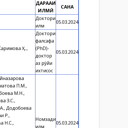
ДАРАҶАИ
САНА
ИЛМӢ
Доктори
05.03.2024
илм
Доктори
фалсафа
аримова Ҳ.Қ.,
(PhD)-
05.03.2024
доктор
аз рӯйи
ихтисос
ойназарова
матова П.М.,
боева М.Н.,
а З.С.,
.А., Додобоева
и Р.,
Номзади
 Н.С.,
05.03.2024
илм