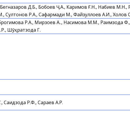
 Бегназаров Д.Б., Бобоев Ҷ.А., Каримов Ғ.Н., Набиев М.Н.,
, Султонов Р.А., Сафармади М., Файзуллоев А.И., Холов С.
брогимова Р.А., Мирзоев А.Қ., Насимова М.М., Раимзода Ф
.Р., Шӯҳратзода Г.
, Саидзода Р.Ф., Сараев А.Р.