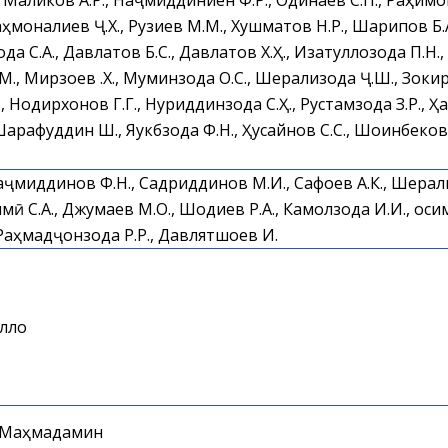
., Маликов А.Р., Наҷмиддиниён Ф.Р., Одинаев С.П., Раҳимов
аҳмоналиев Ҷ.Х., Рузиев М.М., Хушматов Н.Р., Шарипов Б.А.
ода С.А., Давлатов Б.С., Давлатов Х.Ҳ., Изатуллозода П.Н.,
, Мирзоев Қ.Х., Муминзода О.С., Шерализода Ҷ.Ш., Зокир
 Нодирхонов Г.Г., Нуриддинзода С.Ҳ., Рустамзода З.Р., Ҳа
Шарафуддин Ш., Яукбзода Ф.Н., Ҳусайнов С.С., Шоинбеков 
Наҷмиддинов Ф.Н., Садриддинов М.И., Сафоев А.К., Шерали
имӣ С.А., Джумаев М.О., Шодиев Р.А., Камолзода И.И., Қосим
Раҳмадҷонзода Р.Р., Давлятшоев И.
лло
 Маҳмадамин