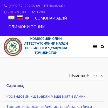
(+992 37) 227 00 09
koa@vak.tj
Дш. - Ҷм., 08:00 то 17:00
СОМОНАИ ҚАБЛӢ
ОЛИМОНИ ТОҶИК
Шумора #
Сарлавҳа
Роҳандозии «Шабакаи машварати илмӣ»
Тақвияти фарҳанги библиографӣ ва татбиқи