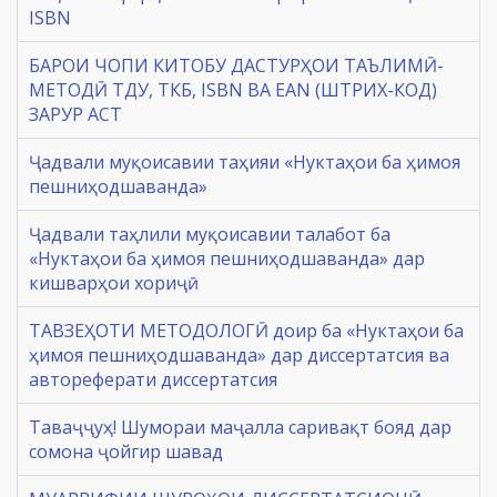
ISBN
БАРОИ ЧОПИ КИТОБУ ДАСТУРҲОИ ТАЪЛИМӢ-
МЕТОДӢ ТДУ, ТКБ, ISBN ВА EAN (ШТРИХ-КОД)
ЗАРУР АСТ
Ҷадвали муқоисавии таҳияи «Нуктаҳои ба ҳимоя
пешниҳодшаванда»
Ҷадвали таҳлили муқоисавии талабот ба
«Нуктаҳои ба ҳимоя пешниҳодшаванда» дар
кишварҳои хориҷӣ
ТАВЗЕҲОТИ МЕТОДОЛОГӢ доир ба «Нуктаҳои ба
ҳимоя пешниҳодшаванда» дар диссертатсия ва
автореферати диссертатсия
Таваҷҷуҳ! Шумораи маҷалла саривақт бояд дар
сомона ҷойгир шавад