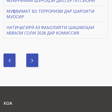
МУАРРИФИИ ШУРОҲОИ ДИССЕРТАТСИОНӢ
МУҚОВИМАТ БО ТЕРРОРИЗМ ДАР ШАРОИТИ
МУОСИР
НАТИҶАГИРӢ АЗ ФАЪОЛИЯТИ ШАШМОҲАИ
АВВАЛИ СОЛИ 2026 ДАР КОМИССИЯ
КОА