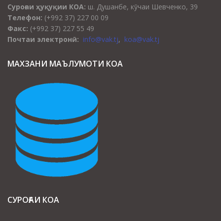
Суроғаи ҳуқуқии КОА:
ш. Душанбе, кӯчаи Шевченко, 39
Телефон:
(+992 37) 227 00 09
Факс:
(+992 37) 227 55 49
Почтаи электронӣ:
info@vak.tj
,
koa@vak.tj
МАХЗАНИ МАЪЛУМОТИ КОА
СУРОҒАИ КОА