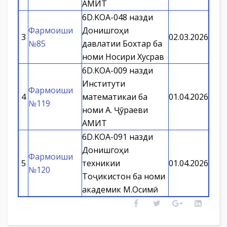
АМИТ
6D.KOA-048 назди
Фармоиши
Донишгоҳи
3
02.03.2026
№85
давлатии Бохтар ба
номи Носири Хусрав
6D.KOA-009 назди
Институти
Фармоиши
4
математикаи ба
01.04.2026
№119
номи А. Ҷӯраеви
АМИТ
6D.KOA-091 назди
Донишгоҳи
Фармоиши
5
техникии
01.04.2026
№120
Тоҷикистон ба номи
академик М.Осимӣ