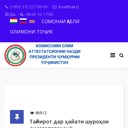
(+992 37) 227 00 09
koa@vak.tj
Дш. - Ҷм., 08:00 то 17:00
СОМОНАИ ҚАБЛӢ
ОЛИМОНИ ТОҶИК
46912
Тағйирот дар ҳайати шуроҳои