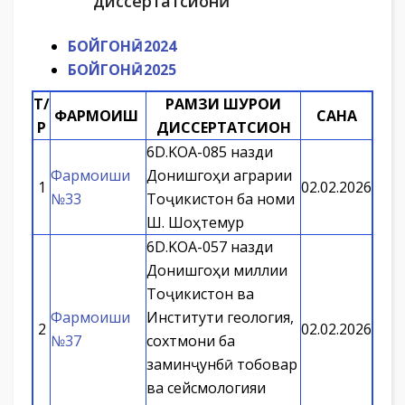
диссертатсионӣ
БОЙГОНӢ - 2024
БОЙГОНӢ - 2025
Т/
РАМЗИ ШУРОИ
ФАРМОИШ
САНА
Р
ДИССЕРТАТСИОНӢ
6D.KOA-085 назди
Фармоиши
Донишгоҳи аграрии
1
02.02.2026
№33
Тоҷикистон ба номи
Ш. Шоҳтемур
6D.KOA-057 назди
Донишгоҳи миллии
Тоҷикистон ва
Фармоиши
Институти геология,
2
02.02.2026
№37
сохтмони ба
заминҷунбӣ тобовар
ва сейсмологияи