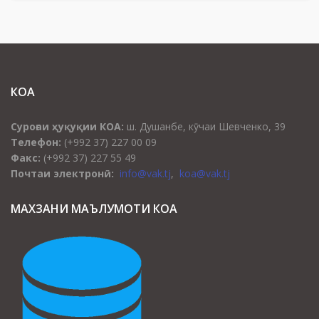
КОА
Суроғаи ҳуқуқии КОА:
ш. Душанбе, кӯчаи Шевченко, 39
Телефон:
(+992 37) 227 00 09
Факс:
(+992 37) 227 55 49
Почтаи электронӣ:
info@vak.tj
,
koa@vak.tj
МАХЗАНИ МАЪЛУМОТИ КОА