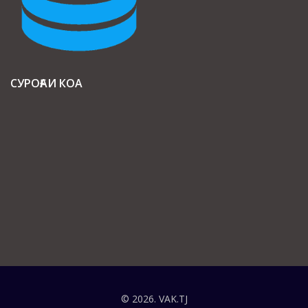
СУРОҒАИ КОА
© 2026. VAK.TJ