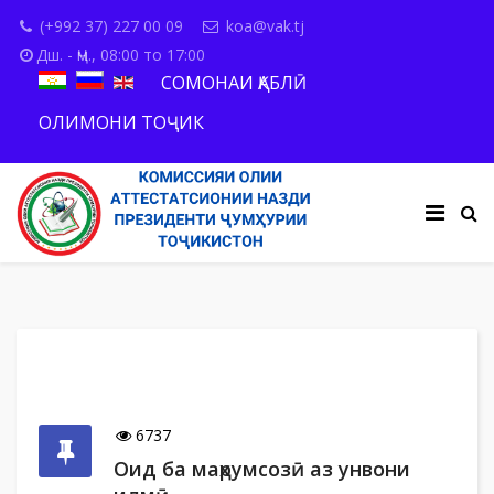
(+992 37) 227 00 09
koa@vak.tj
Дш. - Ҷм., 08:00 то 17:00
СОМОНАИ ҚАБЛӢ
ОЛИМОНИ ТОҶИК
6737
Оид ба маҳрумсозӣ аз унвони