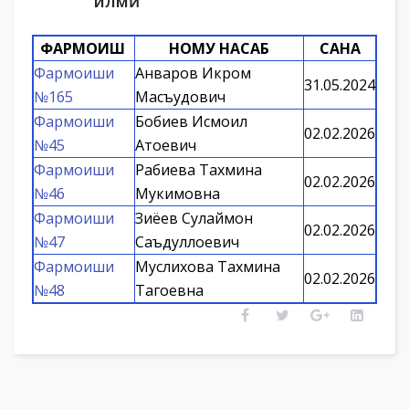
илмӣ
ФАРМОИШ
НОМУ НАСАБ
САНА
Фармоиши
Анваров Икром
31.05.2024
№165
Масъудович
Фармоиши
Бобиев Исмоил
02.02.2026
№45
Атоевич
Фармоиши
Рабиева Тахмина
02.02.2026
№46
Мукимовна
Фармоиши
Зиёев Сулаймон
02.02.2026
№47
Саъдуллоевич
Фармоиши
Муслихова Тахмина
02.02.2026
№48
Тагоевна