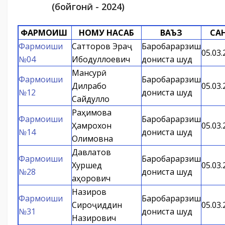
(бойгонӣ - 2024)
ФАРМОИШ
НОМУ НАСАБ
ВАЪЗ
СА
Фармоиши
Сатторов Эраҷ
Баробарарзиш
05.03.
№04
Ибодуллоевич
дониста шуд
Мансурӣ
Фармоиши
Баробарарзиш
Дилрабо
05.03.
№12
дониста шуд
Сайдулло
Раҳимова
Фармоиши
Баробарарзиш
Ҳамрохон
05.03.
№14
дониста шуд
Олимовна
Давлатов
Фармоиши
Баробарарзиш
Хуршед
05.03.
№28
дониста шуд
Қаҳорович
Назиров
Фармоиши
Баробарарзиш
Сироҷиддин
05.03.
№31
дониста шуд
Назирович