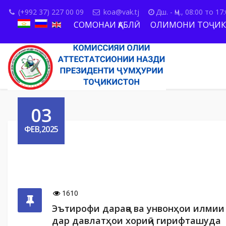
(+992 37) 227 00 09
koa@vak.tj
Дш. - Ҷм., 08:00 то 17
СОМОНАИ ҚАБЛӢ
ОЛИМОНИ ТОҶИК
03
ФЕВ,2025
1610
Эътирофи дараҷа ва унвонҳои илмии
дар давлатҳои хориҷӣ гирифташуда