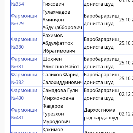
01.10.
№354
Гиясович
дониста шуд
Гулахмадов
Фармоиши
Баробарарзиш
Аминҷон
25.10.
№379
дониста шуд
Абдуҷабборович
Рахимов
Фармоиши
Баробарарзиш
Абдулфаттох
25.10.
№380
дониста шуд
Ибрагимович
Фармоиши
Шоҳиён
Баробарарзиш
25.10.
№381
Алмосшо Набот
дониста шуд
Фармоиши
Салихов Фарид
Баробарарзиш
25.10.
№382
Салохиддинович
дониста шуд
Фармоиши
Самадова Гули
Баробарарзиш
02.12.
№430
Миржоновна
дониста шуд
Фақеров
Фармоиши
Дархостнома
Гурезхон
02.12.
№431
рад карда шуд
Муродович
Ҳакимов