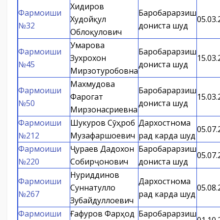
Хидиров
Фармоиши
Баробарарзиш
Худойқул
05.03.
№32
дониста шуд
Облоқулович
Умарова
Фармоиши
Баробарарзиш
Зухрохон
15.03.
№45
дониста шуд
Мирзотуробовна
Махмудова
Фармоиши
Баробарарзиш
Фарогат
15.03.
№50
дониста шуд
Мирзонасриевна
Фармоиши
Шукуров Сӯҳроб
Дархостнома
05.07.
№212
Музафаршоевич
рад карда шуд
Фармоиши
Ҷураев Дадохон
Баробарарзиш
05.07.
№220
Собирҷонович
дониста шуд
Нуриддинов
Фармоиши
Дархостнома
Суннатулло
05.08.
№267
рад карда шуд
Зубайдуллоевич
Фармоиши
Ғафуров Фарҳод
Баробарарзиш