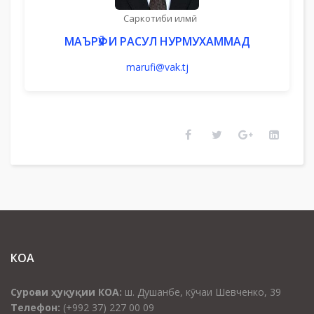
Саркотиби илмӣ
МАЪРӮФИ РАСУЛ НУРМУХАММАД
marufi@vak.tj
КОА
Суроғаи ҳуқуқии КОА:
ш. Душанбе, кӯчаи Шевченко, 39
Телефон:
(+992 37) 227 00 09