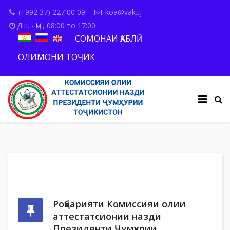
(+992 37) 227 00 09
koa@vak.tj
Дш. - Ҷм., 08:00 то 17:00
СОМОНАИ ҚАБЛӢ
ОЛИМОНИ ТОҶИК
Роҳбарияти Комиссияи олии
аттестатсионии назди
Президенти Ҷумҳурии