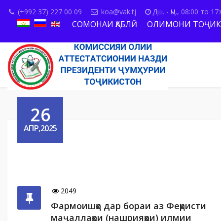
(+992 37) 227 00 09
koa@vak.tj
Дш. - Ҷм., 08:00 то 17
СОМОНАИ ҚАБЛӢ
ОЛИМОНИ ТОҶИК
26
АПР,2025
2049
Фармоишҳо дар бораи аз Феҳристи
маҷаллаҳои (нашрияҳои) илмии