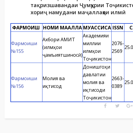
тақризшавандаи Ҷумҳурии Тоҷикист
хориҷ намудани маҷаллаҳои илмӣ
ФАРМОИШ
НОМИ МАҶАЛЛА
МУАССИСА
ISSN
С
Академияи
Ахбори АМИТ
Фармоиши
миллии
2076-
(илмҳои
25.
№155
илмҳои
2569
ҷамъиятшиносӣ)
Тоҷикистон
Донишгоҳи
давлатии
Фармоиши
Молия ва
2663-
молия ва
25.
№156
иқтисод
0389
иқтисоди
Тоҷикистон