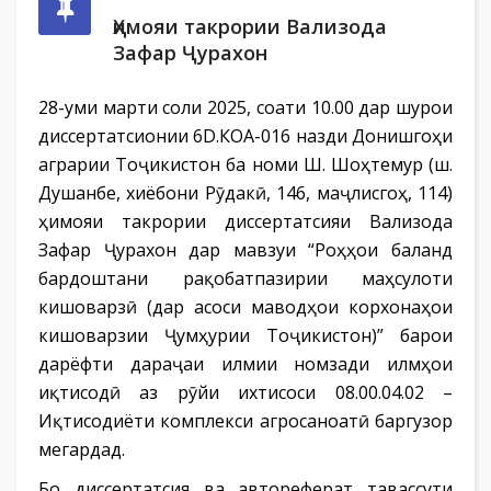
Ҳимояи такрории Вализода
Зафар Ҷурахон
28-уми марти соли 2025, соати 10.00 дар шурои
диссертатсионии 6D.КОА-016 назди Донишгоҳи
аграрии Тоҷикистон ба номи Ш. Шоҳтемур (ш.
Душанбе, хиёбони Рӯдакӣ, 146, маҷлисгоҳ, 114)
ҳимояи такрории диссертатсияи Вализода
Зафар Ҷурахон дар мавзуи “Роҳҳои баланд
бардоштани рақобатпазирии маҳсулоти
кишоварзӣ (дар асоси маводҳои корхонаҳои
кишоварзии Ҷумҳурии Тоҷикистон)” барои
дарёфти дараҷаи илмии номзади илмҳои
иқтисодӣ аз рӯйи ихтисоси 08.00.04.02 –
Иқтисодиёти комплекси агросаноатӣ баргузор
мегардад.
Бо диссертатсия ва автореферат тавассути