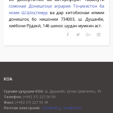
сомонаи Донишгоҳи аграрии Тоҷикистон ба
номи Ш.Шоҳтемур
ва дар китобхонаи илмии
донишгоҳ бо нишонии 734003, ш. Душанбе,
хиёбони Рӯдакӣ, 146 шинос шудан мумкин аст.
КОА
Суроғаи ҳуқуқии КОА:
ш. Душанбе, кӯчаи Шевченко, 39
Телефон:
(+992 37) 227 00 09
Факс:
(+992 37) 227 55 49
Почтаи электронӣ:
info@vak.tj
,
koa@vak.tj