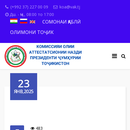
(+992 37) 227 00 09
koa@vak.tj
Дш. - Ҷм., 08:00 то 17:00
СОМОНАИ ҚАБЛӢ
ОЛИМОНИ ТОҶИК
23
ЯНВ,2025
483