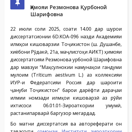
Ҳимояи Резмонова Қурбоной
Шарифовна
22 июли соли 2025, соати 14.00 дар шурои
диссертатсионии 6D.KOA-096 назди Академияи
илмҳои кишоварзии Тоҷикистон (ш. Душанбе,
хиёбони Рӯдакӣ, 21а, маҷлисгоҳи АИКТ) ҳимояи
диссертатсияи Резмонова Қурбоной Шарифовна
дар мавзуи “Маҳсулнокии намунаҳои гандуми
мулоим (Tríticum aestívum L.) аз коллексияи
ИУР-и Федератсияи Россия дар шароити
ҷануби Тоҷикистон” барои дарёфти дараҷаи
илмии номзади илмҳои кишоварзӣ аз рӯйи
ихтисоси 06.01.01-Зироаткории умумӣ,
растанипарварӣ баргузор мегардад.
Бо матни диссертатсия ва автореферати он
тавассути
сомонаи Институти зироаткории