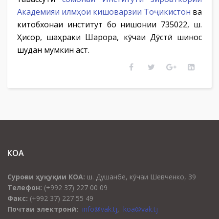
Академияи илмҳои кишоварзии Тоҷикистон
ва
китобхонаи институт бо нишонии 735022, ш.
Ҳисор, шаҳраки Шарора, кӯчаи Дӯстӣ шинос
шудан мумкин аст.
КОА
Суроғаи ҳуқуқии КОА:
ш. Душанбе, кӯчаи Шевченко, 39
Телефон:
(+992 37) 227 00 09
Факс:
(+992 37) 227 55 49
Почтаи электронӣ:
info@vak.tj
,
koa@vak.tj