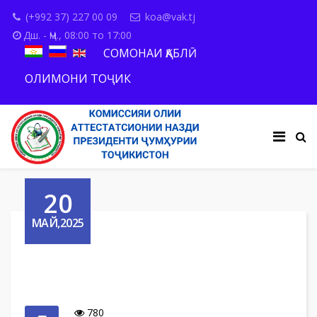
(+992 37) 227 00 09
koa@vak.tj
Дш. - Ҷм., 08:00 то 17:00
СОМОНАИ ҚАБЛӢ
ОЛИМОНИ ТОҶИК
20
МАЙ,2025
780