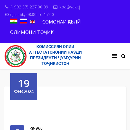
(+992 37) 227 00 09
koa@vak.tj
Дш. - Ҷм., 08:00 то 17:00
СОМОНАИ ҚАБЛӢ
ОЛИМОНИ ТОҶИК
19
ФЕВ,2024
960