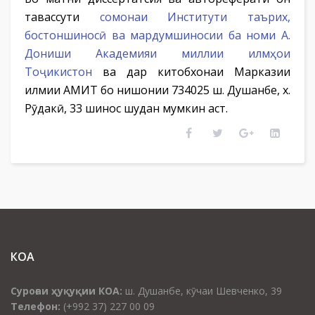
тавассути
сомонаи Институти таърих,
бостоншиносӣ ва мардумшиносии ба номи А.
Дониши Академияи миллии илмҳои
Тоҷикистон
ва дар китобхонаи Марказии
илмии АМИТ бо нишонии 734025 ш. Душанбе, х.
Рӯдакӣ, 33 шинос шудан мумкин аст.
КОА
Суроғаи ҳуқуқии КОА:
ш. Душанбе, кӯчаи Шевченко, 39
Телефон:
(+992 37) 227 00 09