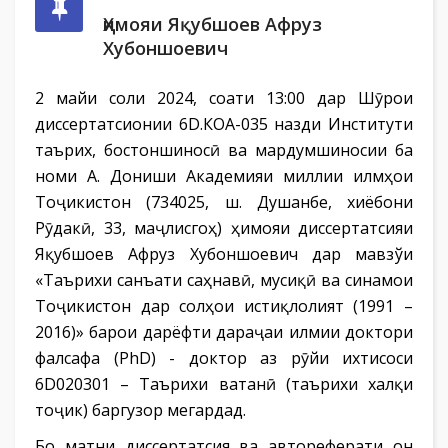
Ҳимояи Яқубшоев Афруз
Хубоншоевич
2 майи соли 2024, соати 13:00 дар Шӯрои
диссертатсионии 6D.КОА-035 назди Институти
таърих, бостоншиносӣ ва мардумшиносии ба
номи А. Дониши Академияи миллии илмҳои
Тоҷикистон (734025, ш. Душанбе, хиёбони
Рӯдакӣ, 33, маҷлисгоҳ) ҳимояи диссертатсияи
Яқубшоев Афруз Хубоншоевич дар мавзўи
«Таърихи санъати саҳнавӣ, мусиқӣ ва синамои
Тоҷикистон дар солҳои истиқлолият (1991 –
2016)» барои дарёфти дараҷаи илмии доктори
фалсафа (PhD) - доктор аз рӯйи ихтисоси
6D020301 – Таърихи ватанӣ (таърихи халқи
тоҷик) баргузор мегардад.
Бо матни диссертатсия ва автореферати он