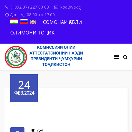
(+992 37) 227 00 09
koa@vak.tj
Дш. - Ҷм., 08:00 то 17:00
СОМОНАИ ҚАБЛӢ
ОЛИМОНИ ТОҶИК
24
ФЕВ,2024
754