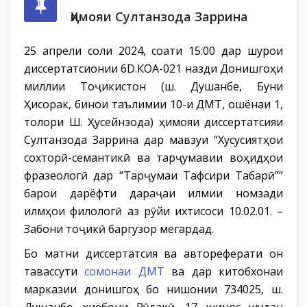
Ҳимояи Султанзода Заррина
25 апрели соли 2024, соати 15:00 дар шурои
диссертатсионии 6D.КОА-021 назди Донишгоҳи
миллии Тоҷикистон (ш. Душанбе, Буни
Ҳисорак, бинои таълимии 10-и ДМТ, ошёнаи 1,
толори Ш. Ҳусейнзода) ҳимояи диссертатсияи
Султанзода Заррина дар мавзуи “Хусусиятҳои
сохторӣ-семантикӣ ва тарҷумавии воҳидҳои
фразеологӣ дар “Тарҷумаи Тафсири Табарӣ””
барои дарёфти дараҷаи илмии номзади
илмҳои филологӣ аз рӯйи ихтисоси 10.02.01. –
Забони тоҷикӣ баргузор мегардад.
Бо матни диссертатсия ва автореферати он
тавассути
сомонаи ДМТ
ва дар китобхонаи
марказии донишгоҳ бо нишонии 734025, ш.