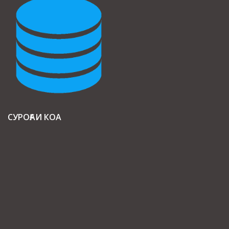
СУРОҒАИ КОА