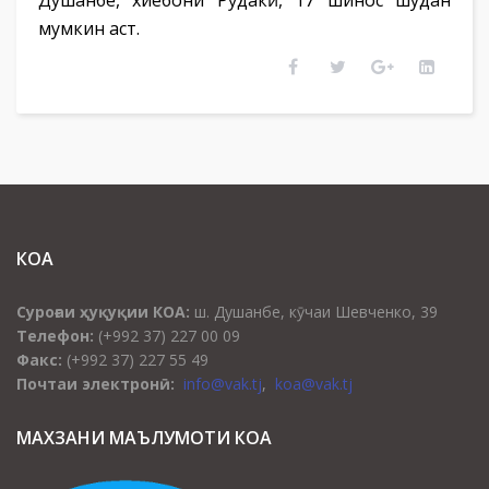
Душанбе, хиёбони Рӯдакӣ, 17 шинос шудан
мумкин аст.
КОА
Суроғаи ҳуқуқии КОА:
ш. Душанбе, кӯчаи Шевченко, 39
Телефон:
(+992 37) 227 00 09
Факс:
(+992 37) 227 55 49
Почтаи электронӣ:
info@vak.tj
,
koa@vak.tj
МАХЗАНИ МАЪЛУМОТИ КОА