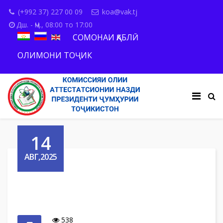
(+992 37) 227 00 09
koa@vak.tj
Дш. - Ҷм., 08:00 то 17:00
СОМОНАИ ҚАБЛӢ
ОЛИМОНИ ТОҶИК
14
АВГ,2025
538