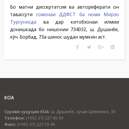
Бо матни диссертатсия ва автореферати он
тавассути
сомонаи ДДФСТ ба номи Мирзо
Турсунзода
ва дар китобхонаи илмии
донишкада бо нишонии 734032, ш. Душанбе,
кӯч. Борбад, 73а шинос шудан мумкин аст.
КОА
Суроғаи ҳуқуқии КОА:
ш. Душанбе, кӯчаи Шевченко, 39
Телефон:
(+992 37) 227 00 09
Факс:
(+992 37) 227 55 49