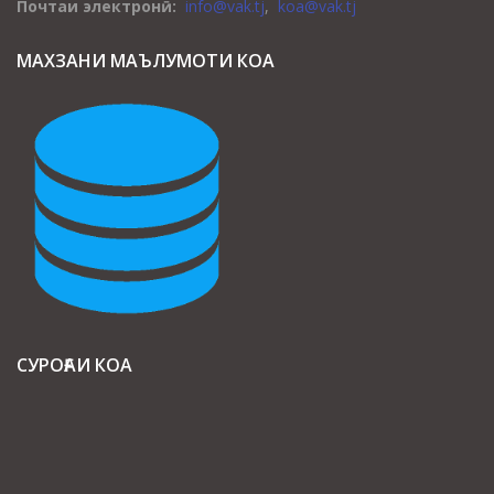
Почтаи электронӣ:
info@vak.tj
,
koa@vak.tj
МАХЗАНИ МАЪЛУМОТИ КОА
СУРОҒАИ КОА