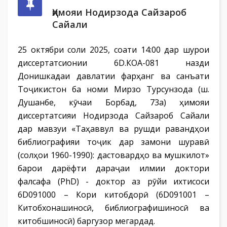
Ҳимояи Нодирзода Сайзароб
Сайали
25 октябри соли 2025, соати 14:00 дар шурои
диссертатсионии 6D.КОА-081 назди
Донишкадаи давлатии фарҳанг ва санъати
Тоҷикистон ба номи Мирзо Турсунзода (ш.
Душанбе, кӯчаи Борбад, 73а) ҳимояи
диссертатсияи Нодирзода Сайзароб Сайали
дар мавзуи «Таҳаввул ва рушди равандҳои
библиографияи тоҷик дар замони шуравӣ
(солҳои 1960-1990): дастовардҳо ва мушкилот»
барои дарёфти дараҷаи илмии доктори
фалсафа (PhD) - доктор аз рӯйи ихтисоси
6D091000 – Кори китобдорӣ (6D091001 –
Китобхонашиносӣ, библиографишиносӣ ва
китобшиносӣ) баргузор мегардад.