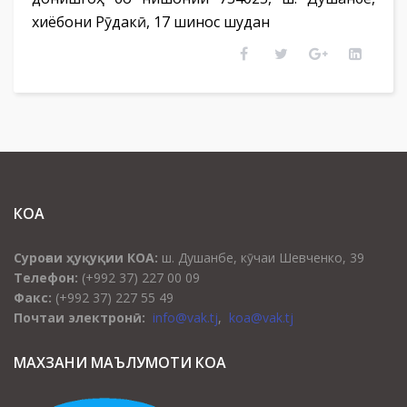
хиёбони Рӯдакӣ, 17 шинос шудан
КОА
Суроғаи ҳуқуқии КОА:
ш. Душанбе, кӯчаи Шевченко, 39
Телефон:
(+992 37) 227 00 09
Факс:
(+992 37) 227 55 49
Почтаи электронӣ:
info@vak.tj
,
koa@vak.tj
МАХЗАНИ МАЪЛУМОТИ КОА