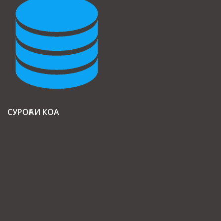
СУРОҒАИ КОА