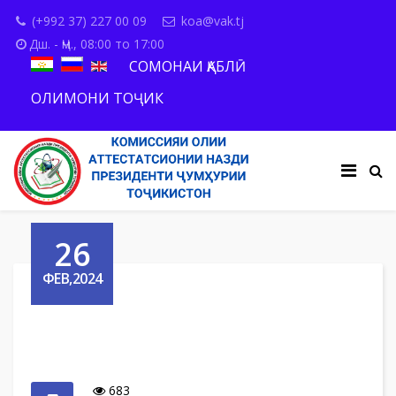
(+992 37) 227 00 09
koa@vak.tj
Дш. - Ҷм., 08:00 то 17:00
СОМОНАИ ҚАБЛӢ
ОЛИМОНИ ТОҶИК
26
ФЕВ,2024
683