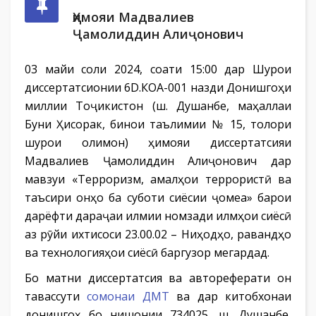
Ҳимояи Мадвалиев
Ҷамолиддин Алиҷонович
03 майи соли 2024, соати 15:00 дар Шурои
диссертатсионии 6D.КОА-001 назди Донишгоҳи
миллии Тоҷикистон (ш. Душанбе, маҳаллаи
Буни Ҳисорак, бинои таълимии № 15, толори
шурои олимон) ҳимояи диссертатсияи
Мадвалиев Ҷамолиддин Алиҷонович дар
мавзуи «Терроризм, амалҳои террористӣ ва
таъсири онҳо ба суботи сиёсии ҷомеа» барои
дарёфти дараҷаи илмии номзади илмҳои сиёсӣ
аз рӯйи ихтисоси 23.00.02 – Ниҳодҳо, равандҳо
ва технологияҳои сиёсӣ баргузор мегардад.
Бо матни диссертатсия ва автореферати он
тавассути
сомонаи ДМТ
ва дар китобхонаи
донишгоҳ бо нишонии 734025, ш. Душанбе,