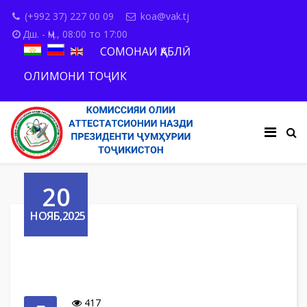
(+992 37) 227 00 09
koa@vak.tj
Дш. - Ҷм., 08:00 то 17:00
СОМОНАИ ҚАБЛӢ
ОЛИМОНИ ТОҶИК
20
НОЯБ,2025
417