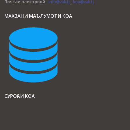
Почтаи электронӣ:
info@vak.tj
,
koa@vak.tj
МАХЗАНИ МАЪЛУМОТИ КОА
СУРОҒАИ КОА