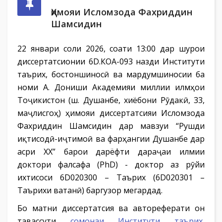
Ҳимояи Исломзода Фахриддин
Шамсидин
22 январи соли 2026, соати 13:00 дар шурои
диссертатсионии 6D.КОА-093 назди Институти
таърих, бостоншиносӣ ва мардумшиносии ба
номи А. Дониши Академияи миллии илмҳои
Тоҷикистон (ш. Душанбе, хиёбони Рӯдакӣ, 33,
маҷлисгоҳ) ҳимояи диссертатсияи Исломзода
Фахриддин Шамсидин дар мавзуи “Рушди
иқтисодӣ-иҷтимоӣ ва фарҳангии Душанбе дар
асри XX” барои дарёфти дараҷаи илмии
доктори фалсафа (PhD) - доктор аз рӯйи
ихтисоси 6D020300 – Таърих (6D020301 –
Таърихи ватанӣ) баргузор мегардад.
Бо матни диссертатсия ва автореферати он
тавассути
сомонаи Институти таърих,