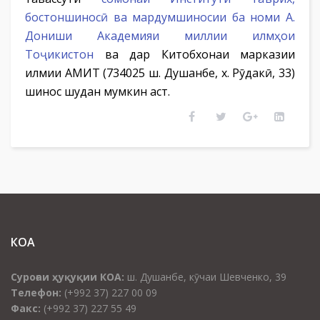
бостоншиносӣ ва мардумшиносии ба номи А.
Дониши Академияи миллии илмҳои
Тоҷикистон
ва дар Китобхонаи марказии
илмии АМИТ (734025 ш. Душанбе, х. Рӯдакӣ, 33)
шинос шудан мумкин аст.
КОА
Суроғаи ҳуқуқии КОА:
ш. Душанбе, кӯчаи Шевченко, 39
Телефон:
(+992 37) 227 00 09
Факс:
(+992 37) 227 55 49