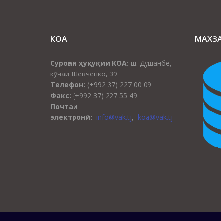
КОА
МАХЗ
Суроғаи ҳуқуқии КОА:
ш. Душанбе,
кӯчаи Шевченко, 39
Телефон:
(+992 37) 227 00 09
Факс:
(+992 37) 227 55 49
Почтаи
электронӣ:
info@vak.tj
,
koa@vak.tj