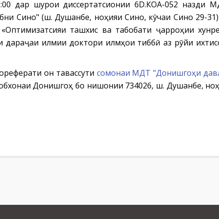
1:00 дар шурои диссертатсионии 6D.КОА-052 назди 
бни Сино" (ш. Душанбе, ноҳияи Сино, кӯчаи Сино 29-31
 «Оптимизатсияи ташхис ва табобати ҷарроҳии хунр
и дараҷаи илмии доктори илмҳои тиббӣ аз рӯйи ихтисос
тореферати он тавассути
сомонаи МДТ "Донишгоҳи давл
обхонаи Донишгоҳ бо нишонии 734026, ш. Душанбе, ноҳ