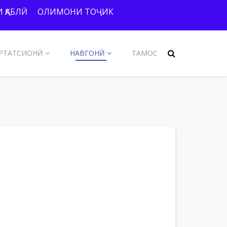
 ҚАБЛӢ
ОЛИМОНИ ТОҶИК
РТАТСИОНӢ
НАВГОНӢ
ТАМОС