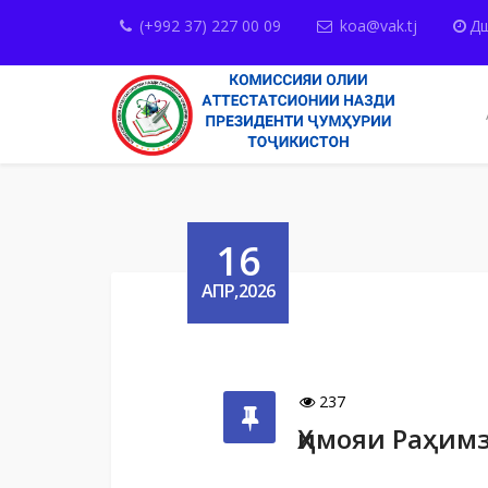
(+992 37) 227 00 09
koa@vak.tj
Дш
16
АПР,2026
237
Ҳимояи Раҳим