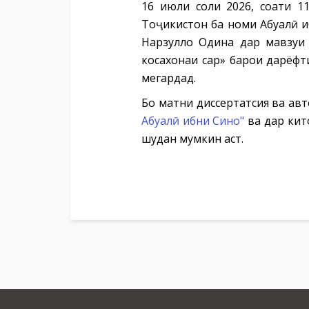
16 июли соли 2026, соати 1
Тоҷикистон ба номи Абуалӣ и
Нарзулло Одина дар мавзуи
косахонаи сар» барои дарёфт
мегардад.
Бо матни диссертатсия ва ав
Абуалӣ ибни Сино"
ва дар кит
шудан мумкин аст.