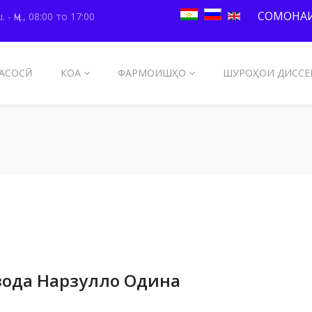
СОМОНАИ
. - Ҷм., 08:00 то 17:00
АСОСӢ
КОА
ФАРМОИШҲО
ШУРОҲОИ ДИССЕ
зода Нарзулло Одина