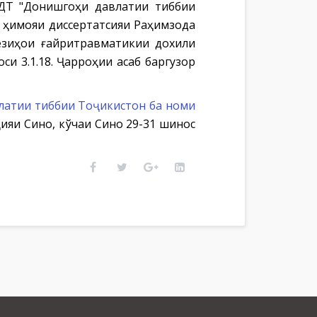
МДТ "Донишгоҳи давлатии тиббии
) ҳимояи диссертатсияи Раҳимзода
езиҳои ғайритравматикии дохили
и 3.1.18. Ҷарроҳии асаб баргузор
атии тиббии Тоҷикистон ба номи
ияи Сино, кўчаи Сино 29-31 шинос