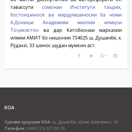
тавассути
сомонаи Институти таърих,
бостоншиносӣ ва мардумшиносии ба номи
А.Дониши Академияи миллии илмҳои
Тоҷикистон
ва дар Китобхонаи марказии
илмии АМИТ бо нишонии 734025 ш. Душанбе, х.
Рӯдакӣ, 33 шинос шудан мумкин аст.
КОА
Суроғаи ҳуқуқии КОА:
ш. Душанбе, кӯчаи Шевченко, 39
Телефон:
(+992 37) 227 00 09