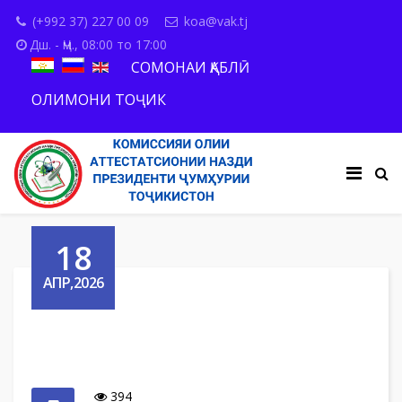
(+992 37) 227 00 09
koa@vak.tj
Дш. - Ҷм., 08:00 то 17:00
СОМОНАИ ҚАБЛӢ
ОЛИМОНИ ТОҶИК
18
АПР,2026
394