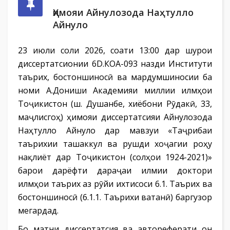
Ҳимояи Айнулозода Наҳтулло
Айнуло
23 июли соли 2026, соати 13:00 дар шурои
диссертатсионии 6D.КОА-093 назди Институти
таърих, бостоншиносӣ ва мардумшиносии ба
номи А.Дониши Академияи миллии илмҳои
Тоҷикистон (ш. Душанбе, хиёбони Рӯдакӣ, 33,
маҷлисгоҳ) ҳимояи диссертатсияи Айнулозода
Наҳтулло Айнуло дар мавзуи «Таҷрибаи
таърихии ташаккул ва рушди хоҷагии роҳу
нақлиёт дар Тоҷикистон (солҳои 1924-2021)»
барои дарёфти дараҷаи илмии доктори
илмҳои таърих аз рӯйи ихтисоси 6.1. Таърих ва
бостоншиносӣ (6.1.1. Таърихи ватанӣ) баргузор
мегардад.
Бо матни диссертатсия ва автореферати он