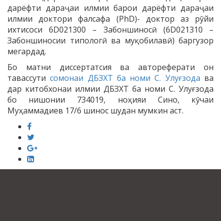
дарёфти дараҷаи илмии барои дарёфти дараҷаи
илмии доктори фалсафа (PhD)- доктор аз рӯйи
ихтисоси 6D021300 – Забоншиносӣ (6D021310 –
Забоншиносии типологӣ ва муқобилавӣ) баргузор
мегардад.
Бо матни диссертатсия ва автореферати он
тавассути
сомонаи ДБЗХТ ба номи С. Улуғзода
ва
дар китобхонаи илмии ДБЗХТ ба номи С. Улуғзода
бо нишонии 734019, ноҳияи Сино, кӯчаи
Муҳаммадиев 17/6 шинос шудан мумкин аст.