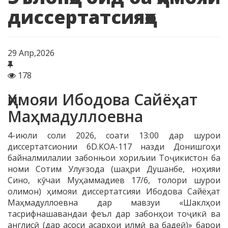
диссертатсияҳо
29
Апр,2026
178
Ҳимояи Ибодова Сайёҳат
Маҳмадуллоевна
4-июли соли 2026, соати 13:00 дар шурои
диссертатсионии 6D.КОА-117 назди Донишгоҳи
байналмилалии забонњои хориљии Тоҷикистон ба
номи Сотим Улуғзода (шаҳри Душанбе, ноҳияи
Сино, кӯчаи Муҳаммадиев 17/6, толори шурои
олимон) ҳимояи диссертатсияи Ибодова Сайёҳат
Маҳмадуллоевна дар мавзуи «Шаклҳои
тасрифнашавандаи феъл дар забонҳои тоҷикӣ ва
англисӣ (дар асоси асарҳои илмӣ ва бадеӣ)» барои