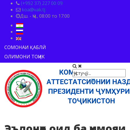
(+992 37) 227 00 09
koa@vak.tj
Дш. - Ҷм., 08:00 то 17:00
СОМОНАИ ҚАБЛӢ
ОЛИМОНИ ТОҶИК
Эълонҳо оид ба ҳимояи