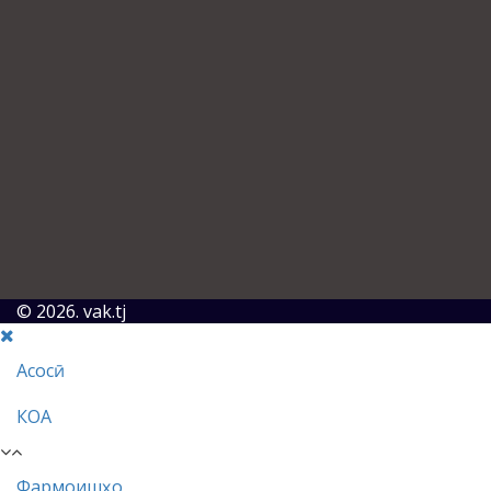
© 2026. vak.tj
Асосӣ
КОА
Фармоишҳо