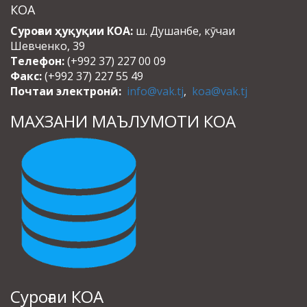
КОА
Суроғаи ҳуқуқии КОА:
ш. Душанбе, кӯчаи
Шевченко, 39
Телефон:
(+992 37) 227 00 09
Факс:
(+992 37) 227 55 49
Почтаи электронӣ:
info@vak.tj
,
koa@vak.tj
МАХЗАНИ МАЪЛУМОТИ КОА
Суроғаи КОА