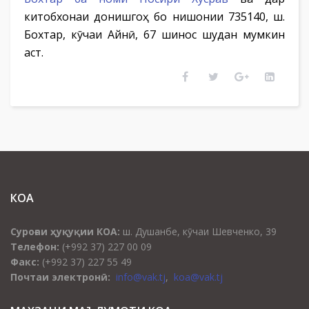
китобхонаи донишгоҳ бо нишонии 735140, ш.
Бохтар, кӯчаи Айнӣ, 67 шинос шудан мумкин
аст.
КОА
Суроғаи ҳуқуқии КОА:
ш. Душанбе, кӯчаи Шевченко, 39
Телефон:
(+992 37) 227 00 09
Факс:
(+992 37) 227 55 49
Почтаи электронӣ:
info@vak.tj
,
koa@vak.tj