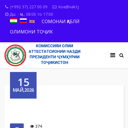
(+992 37) 227 00 09
koa@vak.tj
Дш. - Ҷм., 08:00 то 17:00
СОМОНАИ ҚАБЛӢ
ОЛИМОНИ ТОҶИК
15
МАЙ,2026
374