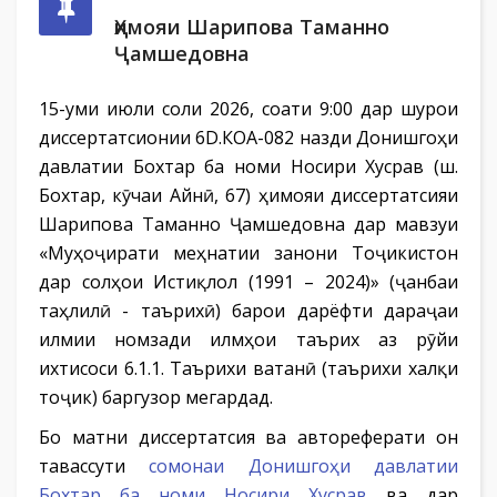
Ҳимояи Шарипова Таманно
Ҷамшедовна
15-уми июли соли 2026, соати 9:00 дар шурои
диссертатсионии 6D.КОА-082 назди Донишгоҳи
давлатии Бохтар ба номи Носири Хусрав (ш.
Бохтар, кӯчаи Айнӣ, 67) ҳимояи диссертатсияи
Шарипова Таманно Ҷамшедовна дар мавзуи
«Муҳоҷирати меҳнатии занони Тоҷикистон
дар солҳои Истиқлол (1991 – 2024)» (ҷанбаи
таҳлилӣ - таърихӣ) барои дарёфти дараҷаи
илмии номзади илмҳои таърих аз рӯйи
ихтисоси 6.1.1. Таърихи ватанӣ (таърихи халқи
тоҷик) баргузор мегардад.
Бо матни диссертатсия ва автореферати он
тавассути
сомонаи Донишгоҳи давлатии
Бохтар ба номи Носири Хусрав
ва дар