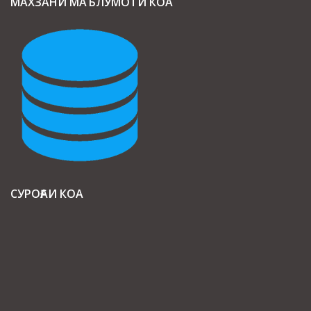
МАХЗАНИ МАЪЛУМОТИ КОА
СУРОҒАИ КОА