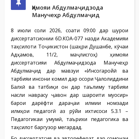
Ҳимояи Абдулмаҷидзода
Манучеҳр Абдулмаҷид
8 июли соли 2026, соати 09:00 дар шурои
диссертатсионии 6D.КОА-077 назди Академияи
таҳсилоти Тоҷикистон (шаҳри Душанбе, кӯчаи
Адҳамов, 11/2, маҷлисгоҳ) ҳимояи
диссертатсияи Абдулмаҷидзода Манучеҳр
Абдулмаҷид дар мавзуи «Инсогаройӣ ва
тарбияи инсони комил дар осори Ҷалолиддини
Балхӣ ва татбиқи он дар таълиму тарбияи
насли наврасу ҷавон дар шароити муосир»
барои дарёфти дараҷаи илмии номзади
илмҳои педагогӣ аз рӯйи ихтисоси 5.3.1 –
Педагогикаи умумӣ, таърихи педагогика ва
таҳсилот баргузор мегардад.
Бо диссертатсия ва автореферат дар сомонаи