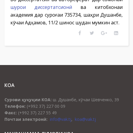
шурои диссертатсионӣ
ва китобхонаи
академия дар суроғаи 735734, шаҳри Душанбе,
кӯчаи Адҳамов, 11/2 шинос шудан мумкин аст.
КОА
Суроғаи ҳуқуқии КОА:
ш. Душанбе, кӯчаи Шевченко, 39
Телефон:
(+992 37) 227 00 09
Факс:
(+992 37) 227 55 49
Почтаи электронӣ:
info@vak.tj
,
koa@vak.tj