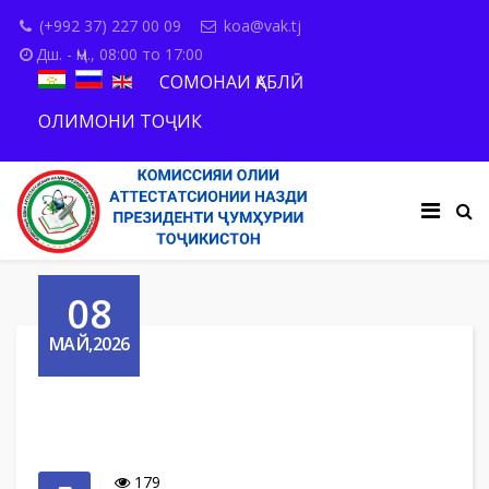
(+992 37) 227 00 09
koa@vak.tj
Дш. - Ҷм., 08:00 то 17:00
СОМОНАИ ҚАБЛӢ
ОЛИМОНИ ТОҶИК
08
МАЙ,2026
179