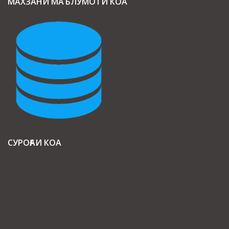
МАХЗАНИ МАЪЛУМОТИ КОА
СУРОҒАИ КОА