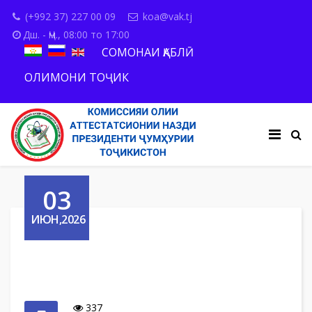
(+992 37) 227 00 09
koa@vak.tj
Дш. - Ҷм., 08:00 то 17:00
СОМОНАИ ҚАБЛӢ
ОЛИМОНИ ТОҶИК
03
ИЮН,2026
337