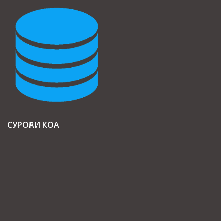
СУРОҒАИ КОА