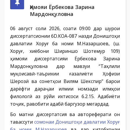
Ҳимояи Ёрбекова Зарина
Мардонқуловна
06 август соли 2026, соати 09:00 дар шурои
диссертатсионии 6D.КОА-087 назди Донишгоҳи
давлатии Хоруғ ба номи М.Назаршоев, (ш.
Хоруғ, хиёбони Шириншо Шотемур 109)
ҳимояи диссертатсияи Ёрбекова Зарина
Мардонқуловна дар мавзуи “Таҳлили
муқоисавӣ-таърихии ғазалиёти Ҳофизи
Шерозӣ ва сонетҳои Вилям Шекспир” барои
дарёфти дараҷаи илмии номзади илмҳои
филологӣ аз рӯйи ихтисоси 6.2.15. Адабиёти
тоҷик, равобити адабӣ баргузор мегардад.
Бо матни диссертатсия ва автореферати он
тавассути
сомонаи Донишгоҳи давлатии Хоруғ
ба номи М.Назаршоев
ва дар китобхонаи