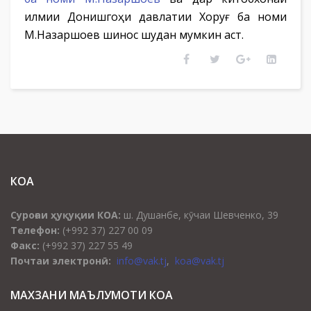
илмии Донишгоҳи давлатии Хоруғ ба номи
М.Назаршоев шинос шудан мумкин аст.
КОА
Суроғаи ҳуқуқии КОА:
ш. Душанбе, кӯчаи Шевченко, 39
Телефон:
(+992 37) 227 00 09
Факс:
(+992 37) 227 55 49
Почтаи электронӣ:
info@vak.tj
,
koa@vak.tj
МАХЗАНИ МАЪЛУМОТИ КОА