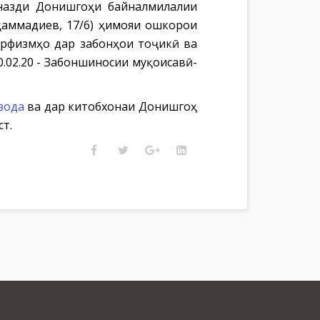
 назди Донишгоҳи байналмилалии
ҳаммадиев, 17/6) ҳимояи ошкорои
рфизмҳо дар забонҳои тоҷикӣ ва
.02.20 - Забоншиносии муқоисавӣ-
зода
ва дар китобхонаи Донишгоҳ
т.