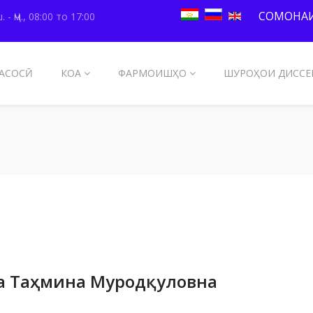
СОМОНАИ
. - Ҷм., 08:00 то 17:00
АСОСӢ
КОА
ФАРМОИШҲО
ШУРОҲОИ ДИССЕ
ва Таҳмина Муродқуловна