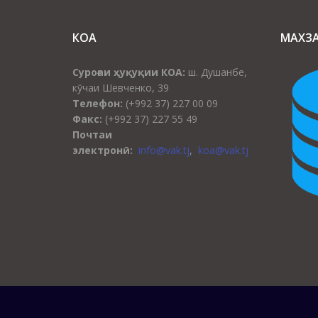
КОА
МАХЗ
Суроғаи ҳуқуқии КОА:
ш. Душанбе,
кӯчаи Шевченко, 39
Телефон:
(+992 37) 227 00 09
Факс:
(+992 37) 227 55 49
Почтаи
электронӣ:
info@vak.tj
,
koa@vak.tj