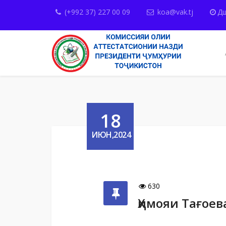
(+992 37) 227 00 09
koa@vak.tj
Дш
18
ИЮН,2024
630
Ҳимояи Тағое