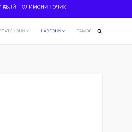
 ҚАБЛӢ
ОЛИМОНИ ТОҶИК
РТАТСИОНӢ
НАВГОНӢ
ТАМОС