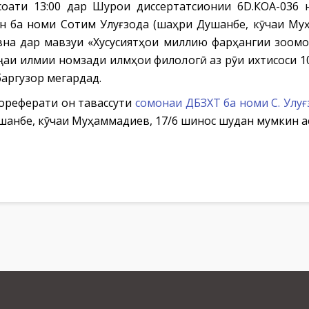
 соати 13:00 дар Шурои диссертатсионии 6D.КОА-036
н ба номи Сотим Улуғзода (шаҳри Душанбе, кӯчаи Му
на дар мавзуи «Хусусиятҳои миллию фарҳангии зоомо
ҷаи илмии номзади илмҳои филологӣ аз рӯи ихтисоси 10
баргузор мегардад.
тореферати он тавассути
сомонаи ДБЗХТ ба номи С. Улуғ
шанбе, кӯчаи Муҳаммадиев, 17/6 шинос шудан мумкин ас