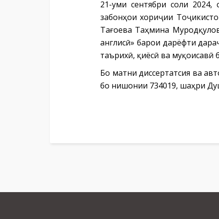
21-уми сентябри соли 2024,
забонҳои хориҷии Тоҷикисто
Тағоева Таҳмина Муродқулов
англисӣ» барои дарёфти дара
таърихӣ, қиёсӣ ва муқоисавӣ 
Бо матни диссертатсия ва ав
бо нишонии 734019, шаҳри Ду