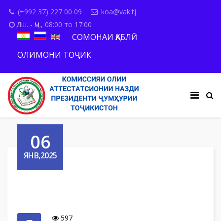
(+992 37) 227 00 09
koa@vak.tj
Дш. - Ҷм., 08:00 то 17:00
СОМОНАИ ҚАБЛӢ
ОЛИМОНИ ТОҶИК
06
ЯНВ,2025
597