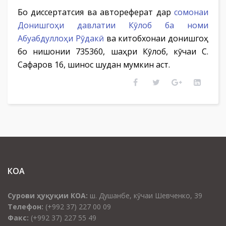
Бо диссертатсия ва автореферат дар
сомонаи
Донишгоҳи давлатии Кӯлоб ба номи
Абуабдуллоҳи Рӯдакӣ
ва китобхонаи донишгоҳ
бо нишонии 735360, шаҳри Кӯлоб, кӯчаи С.
Сафаров 16, шинос шудан мумкин аст.
КОА
Суроғаи ҳуқуқии КОА:
ш. Душанбе, кӯчаи Шевченко, 39
Телефон:
(+992 37) 227 00 09
Факс:
(+992 37) 227 55 49