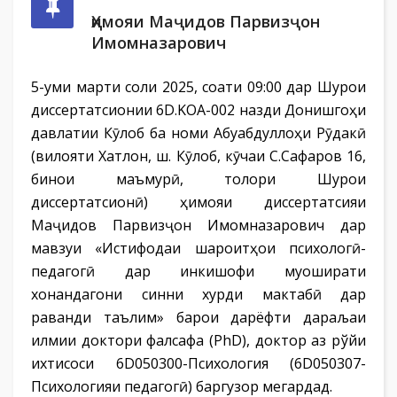
Ҳимояи Маҷидов Парвизҷон
Имомназарович
5-уми марти соли 2025, соати 09:00 дар Шурои
диссертатсионии 6D.KOA-002 назди Донишгоҳи
давлатии Кӯлоб ба номи Абуабдуллоҳи Рӯдакӣ
(вилояти Хатлон, ш. Кӯлоб, кӯчаи С.Сафаров 16,
бинои маъмурӣ, толори Шурои
диссертатсионӣ) ҳимояи диссертатсияи
Маҷидов Парвизҷон Имомназарович дар
мавзуи «Истифодаи шароитҳои психологӣ-
педагогӣ дар инкишофи муоширати
хонандагони синни хурди мактабӣ дар
раванди таълим» барои дарёфти дараљаи
илмии доктори фалсафа (PhD), доктор аз рўйи
ихтисоси 6D050300-Психология (6D050307-
Психологияи педагогӣ) баргузор мегардад.