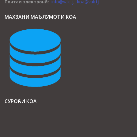
Почтаи электронӣ:
info@vak.tj
,
koa@vak.tj
МАХЗАНИ МАЪЛУМОТИ КОА
СУРОҒАИ КОА