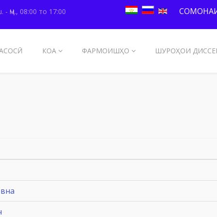
СОМОНАИ
. - Ҷм., 08:00 то 17:00
АСОСӢ
КОА
ФАРМОИШҲО
ШУРОҲОИ ДИССЕ
овна
ч