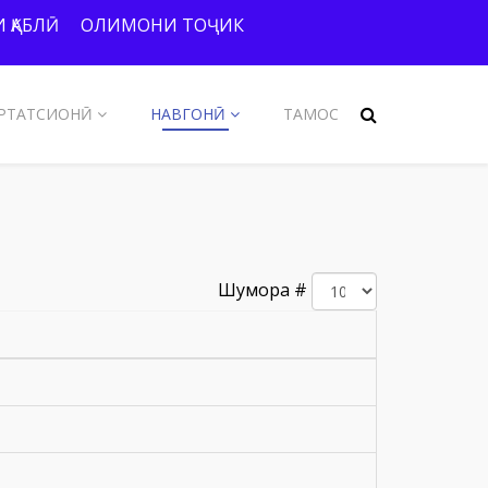
 ҚАБЛӢ
ОЛИМОНИ ТОҶИК
РТАТСИОНӢ
НАВГОНӢ
ТАМОС
Шумора #