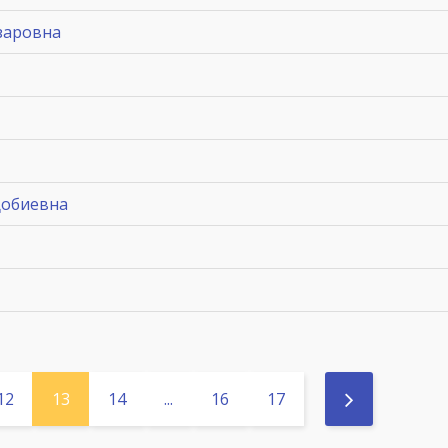
заровна
ҳобиевна
12
13
14
...
16
17