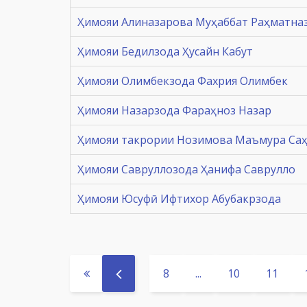
Ҳимояи Алиназарова Муҳаббат Раҳматна
Ҳимояи Бедилзода Ҳусайн Кабут
Ҳимояи Олимбекзода Фахрия Олимбек
Ҳимояи Назарзода Фараҳноз Назар
Ҳимояи такрории Нозимова Маъмура Са
Ҳимояи Савруллозода Ҳанифа Саврулло
Ҳимояи Юсуфӣ Ифтихор Абубакрзода
8
...
10
11