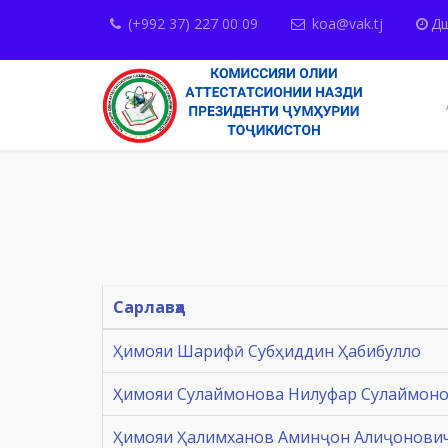
(+992 37) 227 00 09
koa@vak.tj
Дш
Сарлавҳа
Ҳимояи Шарифӣ Субҳиддин Ҳабибулло
Ҳимояи Сулаймонова Нилуфар Сулаймон
Ҳимояи Ҳалимханов Аминҷон Алиҷонови