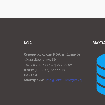
КОА
МАХЗ
Суроғаи ҳуқуқии КОА:
ш. Душанбе,
кӯчаи Шевченко, 39
Телефон:
(+992 37) 227 00 09
Факс:
(+992 37) 227 55 49
Почтаи
электронӣ:
info@vak.tj
,
koa@vak.tj