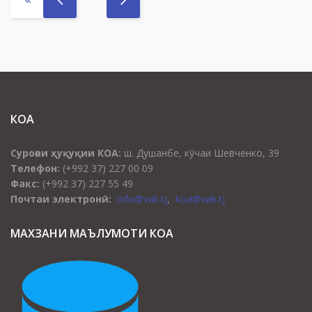
КОА
Суроғаи ҳуқуқии КОА:
ш. Душанбе, кӯчаи Шевченко, 39
Телефон:
(+992 37) 227 00 09
Факс:
(+992 37) 227 55 49
Почтаи электронӣ:
info@vak.tj
,
koa@vak.tj
МАХЗАНИ МАЪЛУМОТИ КОА