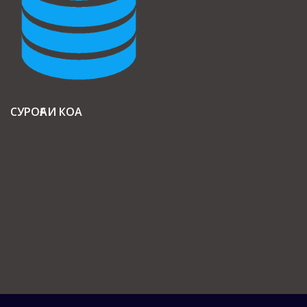
СУРОҒАИ КОА