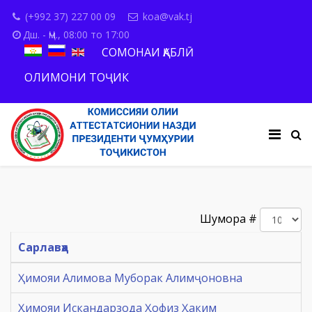
(+992 37) 227 00 09
koa@vak.tj
Дш. - Ҷм., 08:00 то 17:00
СОМОНАИ ҚАБЛӢ
ОЛИМОНИ ТОҶИК
Шумора #
Сарлавҳа
Ҳимояи Алимова Муборак Алимҷоновна
Ҳимояи Искандарзода Ҳофиз Ҳаким