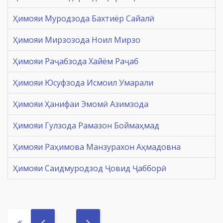
Ҳимояи Муродзода Бахтиёр Сайалӣ
Ҳимояи Мирзозода Ноил Мирзо
Ҳимояи Раҷабзода Хайём Раҷаб
Ҳимояи Юсуфзода Исмоил Умарали
Ҳимояи Ҳанифаи Эмомӣ Азимзода
Ҳимояи Гулзода Рамазон Боймаҳмад
Ҳимояи Раҳимова Манзурахон Аҳмадовна
Ҳимояи Саидмуродзод Ҷовид Ҷабборӣ