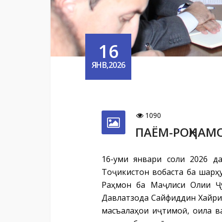
16
ЯНВ,2026
1090
ПАЁМ-РОҲНАМ
16-уми январи соли 2026 д
Тоҷикистон вобаста ба шарҳ
Раҳмон ба Маҷлиси Олии Ҷ
Давлатзода Сайфиддин Хайри
масъалаҳои иҷтимоӣ, оила в