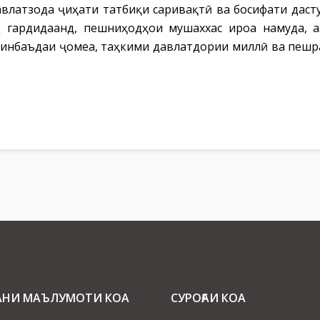
авлатзода ҷиҳати татбиқи саривақтӣ ва босифати дас
д гардидаанд, пешниҳодҳои мушаххас ироа намуда, 
инбаъдаи ҷомеа, таҳкими давлатдории миллӣ ва пешр
АНИ МАЪЛУМОТИ КОА
СУРОҒАИ КОА