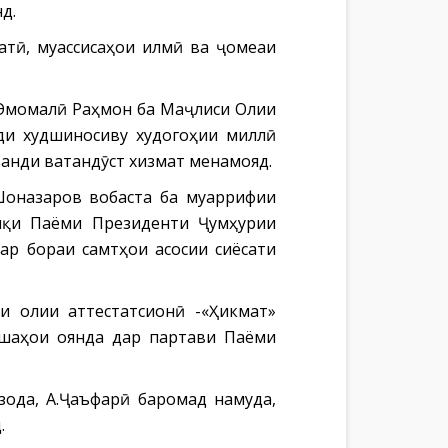
д.
тӣ, муассисаҳои илмӣ ва ҷомеаи
 Эмомалӣ Раҳмон ба Маҷлиси Олии
ди худшиносиву худогоҳии миллӣ
ванди ватандӯст хизмат менамояд.
Шоназаров вобаста ба муаррифии
биқи Паёми Президенти Ҷумҳурии
р бораи самтҳои асосии сиёсати
 олии аттестатсионӣ -«Ҳикмат»
қшаҳои оянда дар партави Паёми
ода, А.Ҷаъфарӣ баромад намуда,
.