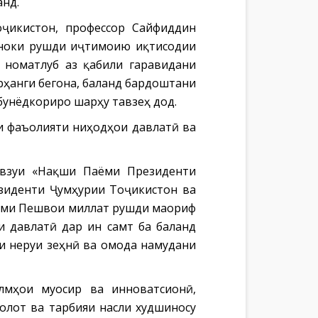
анд.
оҷикистон, профессор Сайфиддин
тноки рушди иҷтимоию иқтисодии
 номатлуб аз қабили гаравидани
рҳанги бегона, баланд бардоштани
бунёдкориро шарҳу тавзеҳ дод.
ии фаъолияти ниҳодҳои давлатӣ ва
взуи «Нақши Паёми Президенти
зиденти Ҷумҳурии Тоҷикистон ва
аёми Пешвои миллат рушди маориф
и давлатӣ дар ин самт ба баланд
ти неруи зеҳнӣ ва омода намудани
лмҳои муосир ва инноватсионӣ,
олот ва тарбияи насли худшиносу