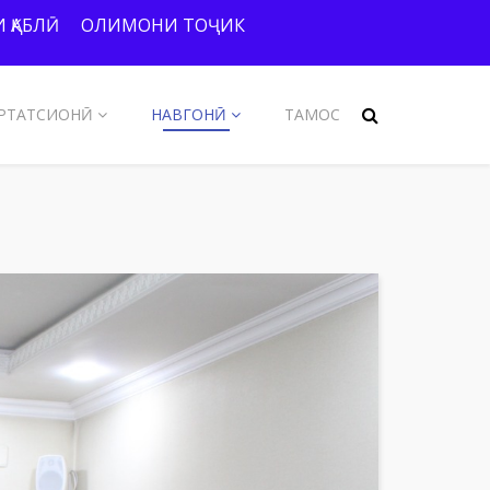
 ҚАБЛӢ
ОЛИМОНИ ТОҶИК
РТАТСИОНӢ
НАВГОНӢ
ТАМОС