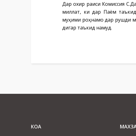
Дар охир раиси Комиссия С.Д
миллат, ки дар Паём таъки
муҳими роҳнамо дар рушди м
дигар таъкид намуд.
КОА
МАХЗ