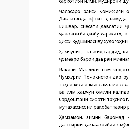
саркотиби илмӣ, мудирони шу
Ҷаласаро раиси Комиссияи 
Давлатзода ифтитоҳ намуда,
кишвар, сиёсати давлатии ҷ
ҷавонон ба ҳизбу ҳаракатҳои
ҳисси худшиносиву худогоҳии
Ҳамчунин, таъкид гардид, ки
ҷомеаро барои давраи миёна
Вакили Маҷлиси намояндаг
Ҷумҳурии Тоҷикистон дар ру
таҳлилҳои илмию амалии соҳа
ва илм ҳамчун омили калиди
бардоштани сифати таҳсилот,
мутахассисони рақобатпазир 
Ҳамзамон, зимни баромад 
дастгирии ҳамаҷонибаи омӯзг