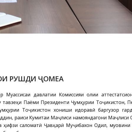
ОИ РУШДИ ҶОМЕА
ар Муассисаи давлатии Комиссияи олии аттестатси
у тавзеҳи Паёми Президенти Ҷумҳурии Тоҷикистон, 
умҳурии Тоҷикистон хониши идоравӣ баргузор гар
ддин, раиси Кумитаи Маҷлиси намояндагони Маҷлиси 
а ҳифзи саломатӣ Ҷавҳарӣ Муҷибахон Одил, муовини 