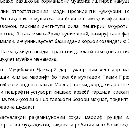
ъбаҳо, бахшҳо ва кормандони муассиса иштирок намуд
олии аттестатсионии назди Президенти Ҷумҳурии Т
 бо таҳлилҳои мушаххас ва бодалел самтҳои афзалия
авонон, таҳкими институти оила, пешгирии зуҳуроти
 иртиҷоӣ, таълими ғайриқонунии динӣ, пазируфтани фа
 миллӣ, инчунин, вусъат бахшидани корҳои созандагию 
 Паём ҳамчун санади стратегии давлатӣ самтҳои асос
муҳлат муайян менамояд.
он Муҷибахон Ҷавҳарӣ дар суханронии хеш дар ма
шди илм ва маориф» бо такя ба муҳтавои Паёми Пре
 ибрози андеша намуд. Мавсуф таъкид кард, ки дар П
и пешрафти устувори кишвар арзёбӣ гардида, сиёсат
 мутобиқсозии он ба талаботи бозори меҳнат, тақвия
равона шудааст.
масъалаҳои рақамикунонии соҳаи маориф, рушди и
орон ва муҳаққиқон, тақвияти робитаи илм бо истеҳс