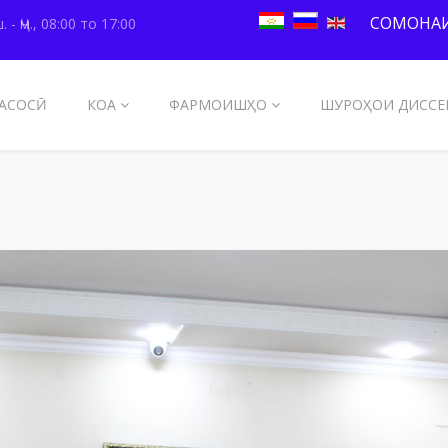
СОМОНАИ
. - Ҷм., 08:00 то 17:00
АСОСӢ
КОА
ФАРМОИШҲО
ШУРОҲОИ ДИССЕ