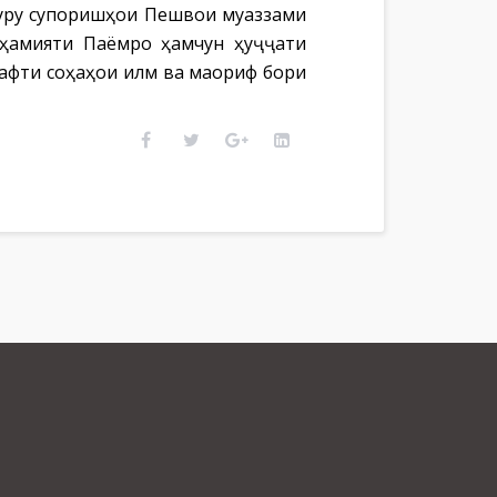
туру супоришҳои Пешвои муаззами
аҳамияти Паёмро ҳамчун ҳуҷҷати
афти соҳаҳои илм ва маориф бори