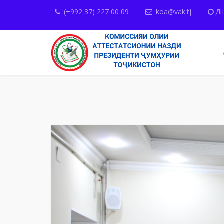
(+992 37) 227 00 09
koa@vak.tj
Дш