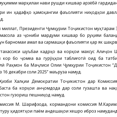
муҳимми марҳилаи нави рушди кишвар арзёбӣ гардидан
и ин ҳадафҳо ҳамоҳангии фаъолияти ниҳодҳои давла
д.
ои миллат, Президенти Ҷумҳурии Тоҷикистон муҳтарам
амасола аз ҷониби мардуми кишвар бо руҳияи балан
чун барномаи амал ва сармашқи фаъолияти ҳар як шаҳр
тахассиси шуъбаи кадрҳо ва корҳои махсус Алиҷон 
и кор бо ҷомеа ва гурӯҳҳои таблиғотӣ оид ба тат
ӣ Раҳмон ба Маҷлиси Олии Ҷумҳурии Тоҷикистон “Да
з 16 декабри соли 2025” маъруза намуд.
изби Халқии Демократии Тоҷикистон дар Комиссияи
баста ба корҳои анҷомдода дар соли гузашта ва на
стон гузориш пешниҳод намуд.
миссия М. Шарифзода, кормандони комиссия М.Каримз
стуру ҳидоятҳои паём андешаҳои хешро иброз намуданд