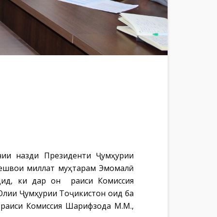
онии назди Президенти Ҷумҳурии
Пешвои миллат муҳтарам Эмомалӣ
дид, ки дар он раиси Комиссия
Олии Ҷумҳурии Тоҷикистон оид ба
раиси Комиссия Шарифзода М.М.,