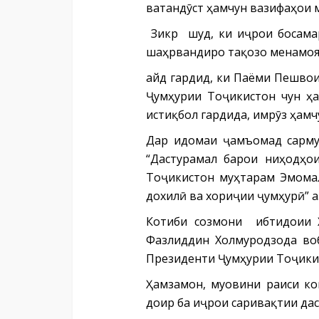
ватандӯст ҳамчун вазифаҳои 
Зикр шуд, ки иҷрои босамар
шаҳрвандиро тақозо менамоя
Қайд гардид, ки Паёми Пешв
Ҷумҳурии Тоҷикистон чун ҳ
истиқбол гардида, имрӯз ҳам
Дар идомаи ҷамъомад сарму
“Дастурамал барои ниҳодҳо
Тоҷикистон муҳтарам Эмомал
дохилӣ ва хориҷии ҷумҳурӣ” а
Котиби созмони ибтидоии Ҳ
Фазлиддин Холмуродзода во
Президенти Ҷумҳурии Тоҷики
Ҳамзамон, муовини раиси ко
доир ба иҷрои саривақтии да