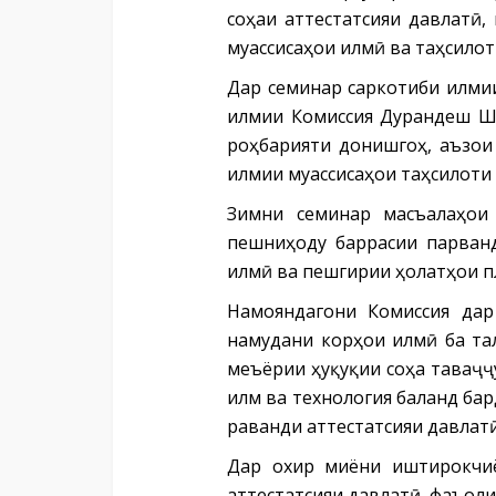
соҳаи аттестатсияи давлатӣ
муассисаҳои илмӣ ва таҳсилот
Дар семинар саркотиби илми
илмии Комиссия Дурандеш Ша
роҳбарияти донишгоҳ, аъзои
илмии муассисаҳои таҳсилоти
Зимни семинар масъалаҳои 
пешниҳоду баррасии парванд
илмӣ ва пешгирии ҳолатҳои п
Намояндагони Комиссия дар
намудани корҳои илмӣ ба та
меъёрии ҳуқуқии соҳа таваҷҷ
илм ва технология баланд ба
раванди аттестатсияи давлат
Дар охир миёни иштирокчиё
аттестатсияи давлатӣ, фаъол