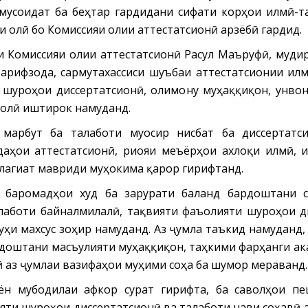
, мусоидат ба беҳтар гардидани сифати корҳои илмӣ-
и олӣ бо Комиссияи олии аттестатсионӣ арзёбӣ гардид.
и Комиссияи олии аттестатсионӣ Расул Маъруфӣ, муди
рифзода, сармутахассиси шуъбаи аттестатсионии ил
 шуроҳои диссертатсионӣ, олимону муҳаққиқон, унво
 олӣ иштирок намуданд.
марбут ба талаботи муосир нисбат ба диссертатси
аҳои аттестатсионӣ, риояи меъёрҳои ахлоқи илмӣ, 
лагиат мавриди муҳокима қарор гирифтанд.
 баромадҳои худ ба зарурати баланд бардоштани с
лаботи байналмилалӣ, тақвияти фаъолияти шуроҳои д
уҳи махсус зоҳир намуданд. Аз ҷумла таъкид намуданд
рдоштани масъулияти муҳаққиқон, таҳкими фарҳанги а
ӣ аз ҷумлаи вазифаҳои муҳими соҳа ба шумор мераванд.
н мубодилаи афкор сурат гирифта, ба саволҳои пе
ияти шуроҳои диссертатсионӣ ва талаботи нави соҳавӣ