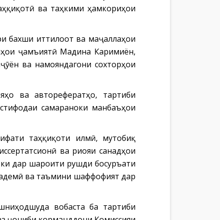
таҳқиқотӣ ва таҳкими ҳамкориҳои
ри бахши иттилоот ва маҷаллаҳои
мҳои ҷамъиятӣ Мадина Каримиён,
нҷӯён ва намояндагони сохторҳои
яҳо ва авторефератҳо, тартиби
истифодаи самараноки манбаъҳои
ифати таҳқиқоти илмӣ, мутобиқ
иссертатсионӣ ва риояи санадҳои
, ки дар шароити рушди босуръати
кадемӣ ва таъмини шаффофият дар
шниҳодшуда вобаста ба тартиби
 аз ҷониби корманддони Комиссияи