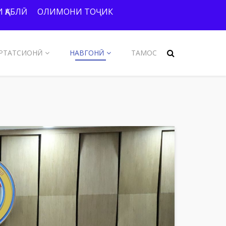
 ҚАБЛӢ
ОЛИМОНИ ТОҶИК
РТАТСИОНӢ
НАВГОНӢ
ТАМОС