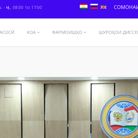
СОМОНАИ
. - Ҷм., 08:00 то 17:00
АСОСӢ
КОА
ФАРМОИШҲО
ШУРОҲОИ ДИССЕ