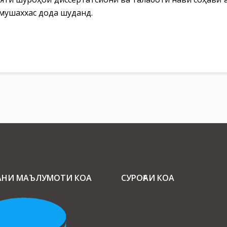
 мушаххас дода шуданд.
АНИ МАЪЛУМОТИ КОА
СУРОҒАИ КОА