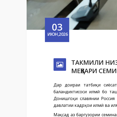
03
ИЮН,2026
ТАКМИЛИ НИЗ
МЕҲВАРИ СЕМ
Дар доираи татбиқи сиёса
баландихтисоси илмӣ бо та
Донишгоҳи славянии Россия
давлатии кадрҳои илмӣ ва илм
Мақсад аз баргузории семина