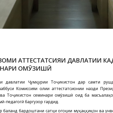
ОМИ АТТЕСТАТСИЯИ ДАВЛАТИИ КАД
ИНАРИ ОМӮЗИШӢ
ти давлатии Ҷумҳурии Тоҷикистон дар самти руш
шаббуси Комиссияи олии аттестатсионии назди През
 ва Тоҷикистон семинари омӯзишӣ оид ба масъалаҳо
ӣ-педагогӣ баргузор гардид.
р баланд бардоштани сатҳи огоҳии муҳаққиқон ва унв