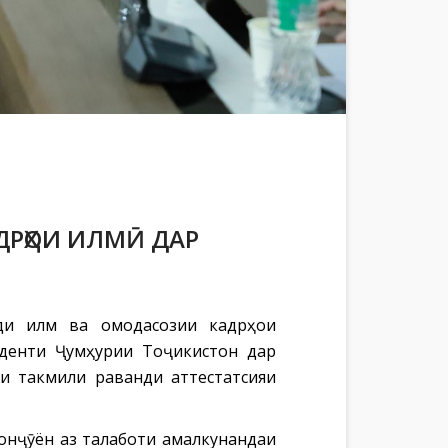
РҲОИ ИЛМӢ ДАР
ди илм ва омодасозии кадрҳои
иденти Ҷумҳурии Тоҷикистон дар
и такмили раванди аттестатсияи
онҷӯён аз талаботи амалкунандаи