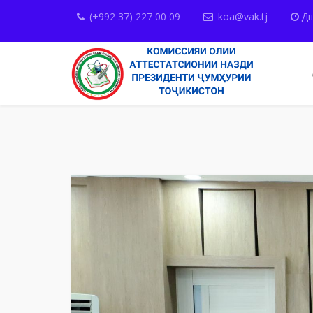
(+992 37) 227 00 09
koa@vak.tj
Дш