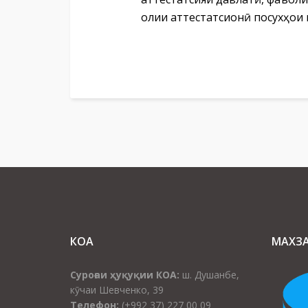
олии аттестатсионӣ посухҳои
КОА
МАХЗ
Суроғаи ҳуқуқии КОА:
ш. Душанбе,
кӯчаи Шевченко, 39
Телефон:
(+992 37) 227 00 09