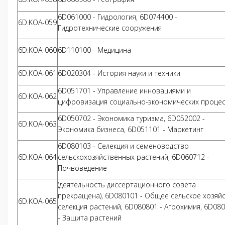
6D061000 - Гидрология, 6D074400 -
6D.KOA-059
Гидротехнические сооружения
6D.KOA-060
6D110100 - Медицина
6D.KOA-061
6D020304 - История науки и техники
6D051701 - Управление инновациями и
6D.KOA-062
цифровизация социально-экономических проце
6D050702 - Экономика туризма, 6D052002 -
6D.KOA-063
Экономика бизнеса, 6D051101 - Маркетинг
6D080103 - Селекция и семеноводство
6D.KOA-064
сельскохозяйственных растений, 6D060712 -
Почвоведение
(деятельность диссертационного совета
прекращена), 6D080101 - Общее сельское хозяйс
6D.KOA-065
селекция растений, 6D080801 - Агрохимия, 6D08
- Защита растений