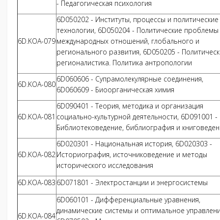
- Педагогическая психология
6D050202 - Институты, процессы и политические
технологии, 6D050204 - Политические проблемы
6D.KOA-079
международных отношений, глобального и
регионального развития, 6D050205 - Политическ
регионалистика. Политика антропологии
6D060606 - Супрамолекулярные соединения,
6D.KOA-080
6D060609 - Биоорганическая химия
6D090401 - Теория, методика и организация
6D.KOA-081
социально-культурной деятельности, 6D091001 -
Библиотековедение, библиография и книговеден
6D020301 - Национальная история, 6D020303 -
6D.KOA-082
Историография, источниковедение и методы
исторического исследования
6D.KOA-083
6D071801 - Электростанции и энергосистемы
6D060101 - Дифференциальные уравнения,
динамические системы и оптимальное управлени
6D.KOA-084