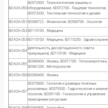
6D072400 - Технологические машины и
6D.KOA-050
оборудование, 6D072700 - Пищевая технология,
6D073300 - Текстильная технология и дизайн
6D.KOA-051
6D060722 - Физиология, 6D060704 - Зоология
6D.KOA-052
6D110100 - Медицина
6D.KOA-053
6D110100 - Медицина, 6D110200 - Здравоохране
(деятельность диссертационного совета
6D.KOA-054
прекращена), 6D110100 - Медицина
6D060400 - Физика, 6D071700 - Теплоэнергетика,
6D.KOA-055
6D061200 - Метеорология
6D.KOA-056
6D060400 - Физика
6D070600 - Геология и разведка полезных
ископаемых, 6D075500 - Гидрогеология и инжен
6D.KOA-057
геология, 6D091100 - Геоэкология и управление
природными ресурсами
6D.KOA-058
6D060900 - География