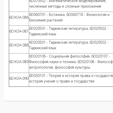
6D070502 - Математическое моделирование,
численные методы и сложные приложения
6D060701 - Ботаника, 6D060718 - Физиология и
6D.KOA-086
биохимия растений
6D020501 - Таджикская литература, 6D020502 -
6D.KOA-087
Таджикский язык
6D020501 - Таджикская литература, 6D020502 -
6D.KOA-088
Таджикский язык
6D020106 - Социальная философия, 6D020107 -
6D.KOA-089
Философия науки и техники, 6D020108 - Философ
антропология, философия культуры
6D030101 - Теория и история права и государств
6D.KOA-090
история учения о праве и государстве