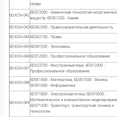
среды
6D072000 - Химическая технология неорганичес
6D.KOA-042
веществ, 6D051200 - Химия
6D.KOA-043
6D042300 - Правоохранительная деятельность
6D.KOA-044
6D042100 - Право
6D.KOA-045
6D041500 - Экономика
6D.KOA-046
6D012000 - Профессиональное образование
6D023700 - Иностранный язык, 6D012000 -
6D.KOA-047
Профессиональное образование
6D051400 - Математика, 6D051500 - Физика,
6D.KOA-048
6D051600 - Информатика
6D071800 - Электроэнергетика, 6D070500 -
Математическое и компьютерное моделировани
6D.KOA-049
6D071300 - Транспорт, транспортная техника и
технологии