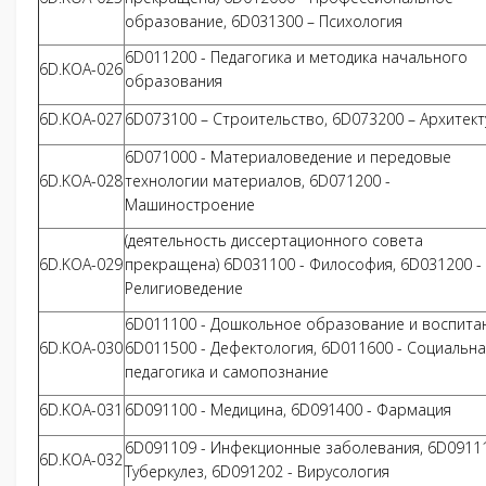
образование, 6D031300 – Психология
6D011200 - Педагогика и методика начального
6D.KOA-026
образования
6D.KOA-027
6D073100 – Строительство, 6D073200 – Архитект
6D071000 - Материаловедение и передовые
6D.KOA-028
технологии материалов, 6D071200 -
Машиностроение
(деятельность диссертационного совета
6D.KOA-029
прекращена) 6D031100 - Философия, 6D031200 -
Религиоведение
6D011100 - Дошкольное образование и воспита
6D.KOA-030
6D011500 - Дефектология, 6D011600 - Социальна
педагогика и самопознание
6D.KOA-031
6D091100 - Медицина, 6D091400 - Фармация
6D091109 - Инфекционные заболевания, 6D09111
6D.KOA-032
Туберкулез, 6D091202 - Вирусология