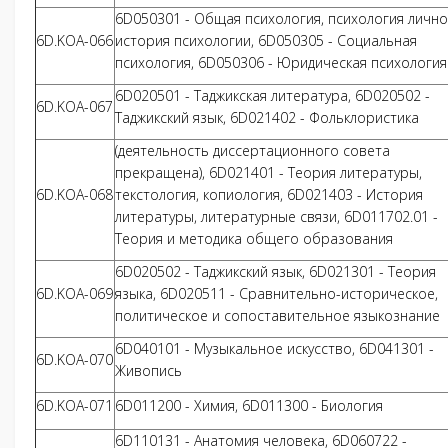
6D050301 - Общая психология, психология лично
6D.KOA-066
история психологии, 6D050305 - Социальная
психология, 6D050306 - Юридическая психология
6D020501 - Таджикская литература, 6D020502 -
6D.KOA-067
Таджикский язык, 6D021402 - Фольклористика
(деятельность диссертационного совета
прекращена), 6D021401 - Теория литературы,
6D.KOA-068
текстология, копиология, 6D021403 - История
литературы, литературные связи, 6D011702.01 -
Теория и методика общего образования
6D020502 - Таджикский язык, 6D021301 - Теория
6D.KOA-069
языка, 6D020511 - Сравнительно-историческое,
политическое и сопоставительное языкознание
6D040101 - Музыкальное искусство, 6D041301 -
6D.KOA-070
Живопись
6D.KOA-071
6D011200 - Химия, 6D011300 - Биология
6D110131 - Анатомия человека, 6D060722 -