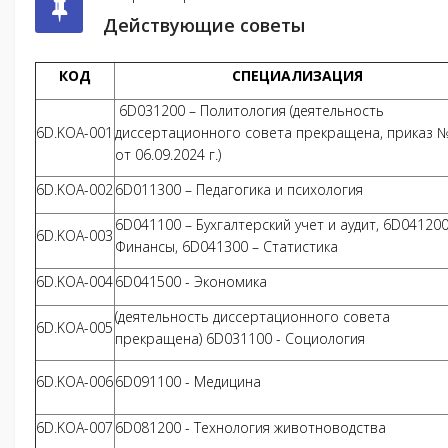
Действующие советы
КОД
СПЕЦИАЛИЗАЦИЯ
6D031200 – Политология (деятельность
6D.KOA-001
диссертационного совета прекращена, приказ 
от 06.09.2024 г.)
6D.KOA-002
6D011300 – Педагогика и психология
6D041100 – Бухгалтерский учет и аудит, 6D041200
6D.KOA-003
Финансы, 6D041300 – Статистика
6D.KOA-004
6D041500 - Экономика
(деятельность диссертационного совета
6D.KOA-005
прекращена) 6D031100 - Социология
6D.KOA-006
6D091100 - Медицина
6D.KOA-007
6D081200 - Технология животноводства