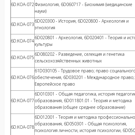
6D.KOA-072
Физиология, 6D060717 - Биохимия (медицинские
науки)
6D020300 - История, 6D020800 - Археология и
6D.KOA-073
этнология
6D020801 - Археология, 6D020401 - Теория и ис
6D.KOA-074
культуры
6D080202 - Разведение, селекция и генетика
6D.KOA-075
сельскохозяйственных животных
61D030105 - Трудовое право; право социальног
6D.KOA-076
обеспечения, 6D030201 - Международное право;
Европейское право
6D010301 - Общая педагогика, история педагоги
6D.KOA-077
образования, 6D011801.01 - Теория и методика
образования (общее среднее образование)
6D012001 - Теория и методика профессиональн
образования, 6D050301 - Общая психология,
6D.KOA-078
психология личности, история психологии, 6D05