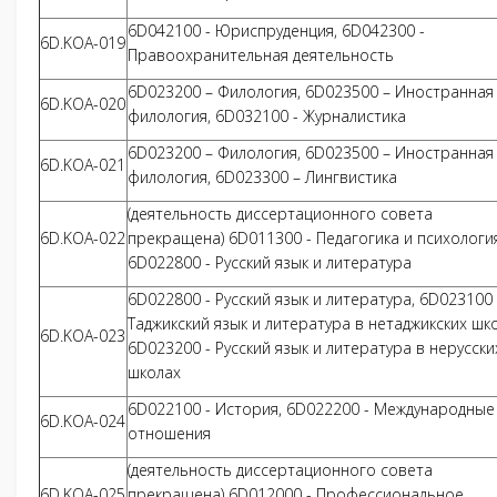
6D042100 - Юриспруденция, 6D042300 -
6D.KOA-019
Правоохранительная деятельность
6D023200 – Филология, 6D023500 – Иностранная
6D.KOA-020
филология, 6D032100 - Журналистика
6D023200 – Филология, 6D023500 – Иностранная
6D.KOA-021
филология, 6D023300 – Лингвистика
(деятельность диссертационного совета
6D.KOA-022
прекращена) 6D011300 - Педагогика и психология
6D022800 - Русский язык и литература
6D022800 - Русский язык и литература, 6D023100 
Таджикский язык и литература в нетаджикских шко
6D.KOA-023
6D023200 - Русский язык и литература в нерусски
школах
6D022100 - История, 6D022200 - Международные
6D.KOA-024
отношения
(деятельность диссертационного совета
6D.KOA-025
прекращена) 6D012000 - Профессиональное