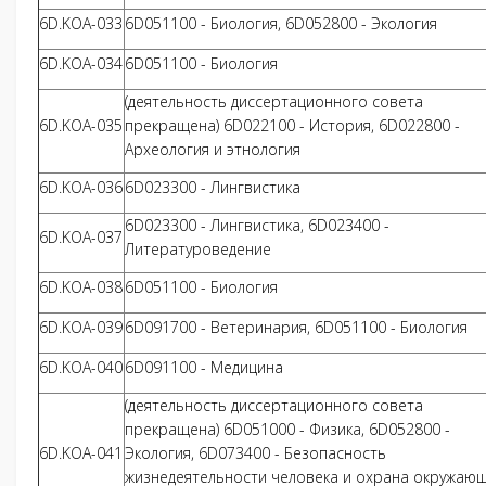
6D.KOA-033
6D051100 - Биология, 6D052800 - Экология
6D.KOA-034
6D051100 - Биология
(деятельность диссертационного совета
6D.KOA-035
прекращена) 6D022100 - История, 6D022800 -
Археология и этнология
6D.KOA-036
6D023300 - Лингвистика
6D023300 - Лингвистика, 6D023400 -
6D.KOA-037
Литературоведение
6D.KOA-038
6D051100 - Биология
6D.KOA-039
6D091700 - Ветеринария, 6D051100 - Биология
6D.KOA-040
6D091100 - Медицина
(деятельность диссертационного совета
прекращена) 6D051000 - Физика, 6D052800 -
6D.KOA-041
Экология, 6D073400 - Безопасность
жизнедеятельности человека и охрана окружаю