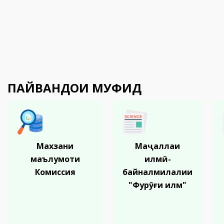
ПАЙВАНДҲОИ МУФИД
Махзани
Маҷаллаи
маълумоти
илмӣ-
Комиссия
байналмилалии
"Фурӯғи илм"