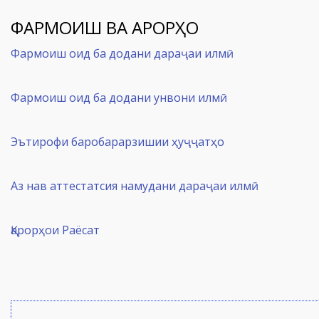
Фармоиш оид ба додани дараҷаи илмӣ
Фармоиш оид ба додани унвони илмӣ
Эътирофи баробарарзишии ҳуҷҷатҳо
Аз нав аттестатсия намудани дараҷаи илмӣ
Қарорҳои Раёсат