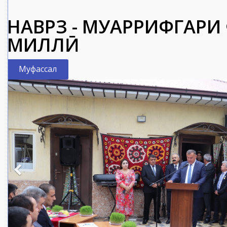
Пайки шодию сурур 
Муфассал