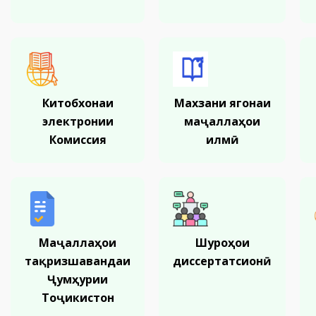
Китобхонаи
Махзани ягонаи
электронии
маҷаллаҳои
Комиссия
илмӣ
Маҷаллаҳои
Шуроҳои
тақризшавандаи
диссертатсионӣ
Ҷумҳурии
Тоҷикистон