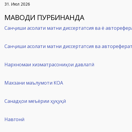
МАВОДИ ПУРБИНАНДА
Санҷиши асолати матни диссертатсия ва ё авторефер
Санҷиши асолати матни диссертатсия ва авторефера
Нархномаи хизматрасониҳои давлатӣ
Махзани маълумоти КОА
Санадҳои меъёрии ҳуқуқӣ
Навгонӣ
ФАРМОИШ ВА ҚАРОРҲО