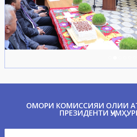
ОМОРИ КОМИССИЯИ ОЛИИ А
ПРЕЗИДЕНТИ ҶУМҲУР
ШУЪБАҲОИ АТТЕСТАТСИОНӢ
4