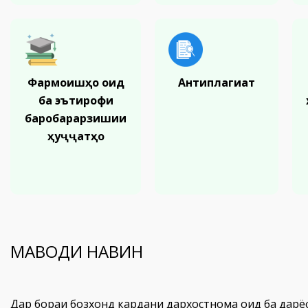
Фармоишҳо оид
Антиплагиат
ба эътирофи
баробарарзишии
ҳуҷҷатҳо
МАВОДИ НАВИН
Дар бораи бозхонд кардани дархостнома оид ба дар
06. Август 2026