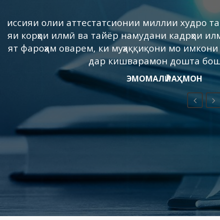
Ҳамеша дар хотир бояд дошт, ки ҳамаи пешра
мактабу маориф ва илму до
ЭМОМАЛӢ Р