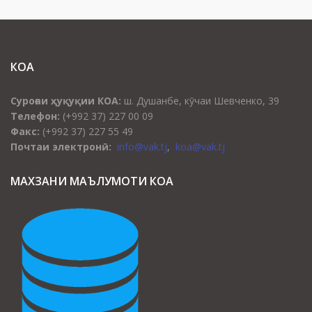
Суроғаи ҳуқуқии КОА:
ш. Душанбе, кӯчаи Шевченко, 39
Телефон:
(+992 37) 227 00 09
Факс:
(+992 37) 227 55 49
Почтаи электронӣ:
info@vak.tj
,
koa@vak.tj
МАХЗАНИ МАЪЛУМОТИ КОА
СУРОҒАИ КОА